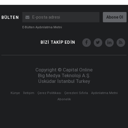
Abone Ol
BÜLTEN
E-Bülten Aydınlatma Metni
BİZİ TAKİP EDİN
Copyright © Capital Online
Big Medya Teknoloji A.Ş.
Üsküdar İstanbul Turkey
Künye
İletişim
Çerez Politikası
Çerezleri Sıfırla
Aydınlatma Metni
Abonelik