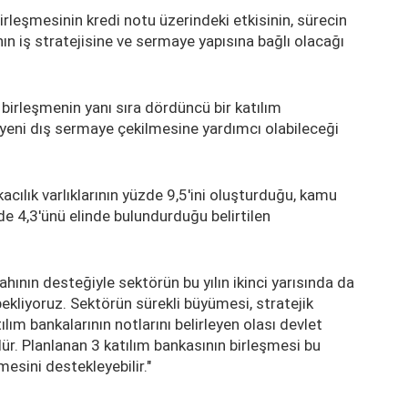
rleşmesinin kredi notu üzerindeki etkisinin, sürecin
nın iş stratejisine ve sermaye yapısına bağlı olacağı
bir birleşmenin yanı sıra dördüncü bir katılım
 yeni dış sermaye çekilmesine yardımcı olabileceği
acılık varlıklarının yüzde 9,5'ini oluşturduğu, kamu
zde 4,3'ünü elinde bulundurduğu belirtilen
ının desteğiyle sektörün bu yılın ikinci yarısında da
liyoruz. Sektörün sürekli büyümesi, stratejik
lım bankalarının notlarını belirleyen olası devlet
r. Planlanan 3 katılım bankasının birleşmesi bu
esini destekleyebilir."