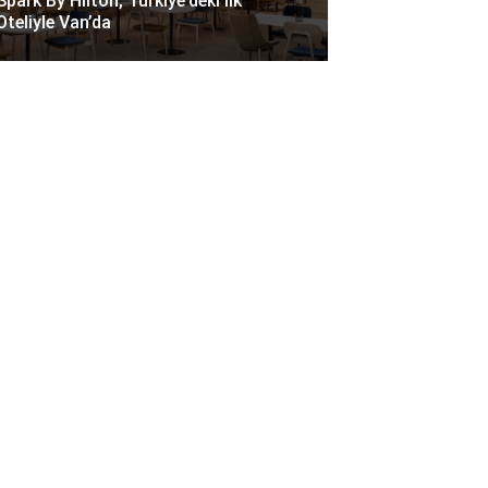
Spark By Hilton, Türkiye’deki Ilk
Oteliyle Van’da