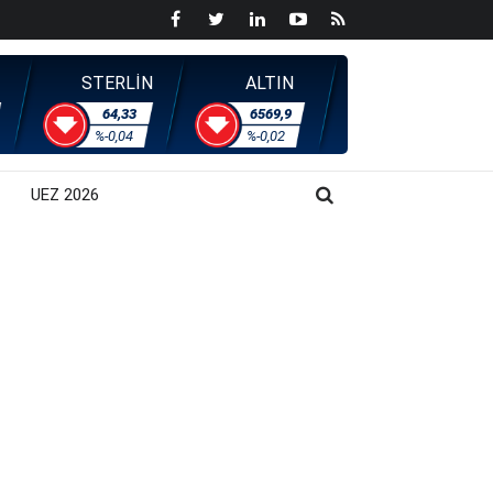
STERLİN
ALTIN
64,33
6569,9
%-0,04
%-0,02
UEZ 2026