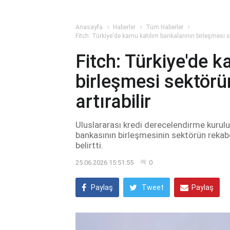
Anasayfa
Haberler
Tüm Haberler
Fitch: Türkiye'de kamu katılım bankalarının birleşmesi s
Fitch: Türkiye'de 
birleşmesi sektör
artırabilir
Uluslararası kredi derecelendirme kurulu
bankasının birleşmesinin sektörün reka
belirtti.
25.06.2026 15:51:55
0
Paylaş
Tweet
Paylaş