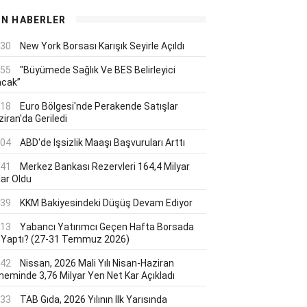
ON HABERLER
:30
New York Borsası Karışık Seyirle Açıldı
:55
"Büyümede Sağlık Ve BES Belirleyici
acak”
:18
Euro Bölgesi'nde Perakende Satışlar
iran'da Geriledi
:04
ABD'de Işsizlik Maaşı Başvuruları Arttı
:41
Merkez Bankası Rezervleri 164,4 Milyar
lar Oldu
:39
KKM Bakiyesindeki Düşüş Devam Ediyor
:13
Yabancı Yatırımcı Geçen Hafta Borsada
 Yaptı? (27-31 Temmuz 2026)
:42
Nissan, 2026 Mali Yılı Nisan-Haziran
neminde 3,76 Milyar Yen Net Kar Açıkladı
:33
TAB Gıda, 2026 Yılının Ilk Yarısında