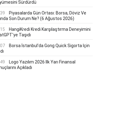
yümesini Sürdürdü
:39
Piyasalarda Gün Ortası: Borsa, Döviz Ve
tında Son Durum Ne? (6 Ağustos 2026)
:15
HangiKredi Kredi Karşılaştırma Deneyimini
atGPT'ye Taşıdı
:07
Borsa İstanbul'da Gong Quick Sigorta Için
dı
:49
Logo Yazılım 2026 Ilk Yarı Finansal
uçlarını Açıkladı