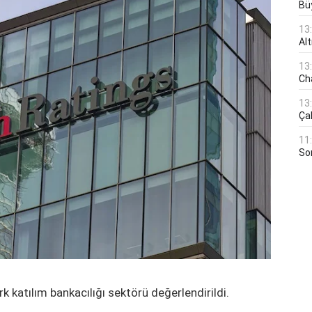
Bü
13
Al
13
Ch
13
Çal
11
Son
k katılım bankacılığı sektörü değerlendirildi.