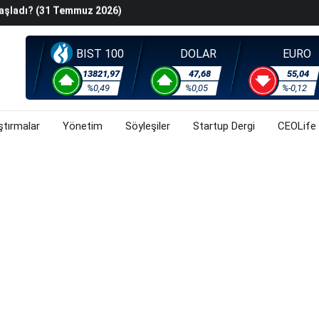
i Rallisi Risk Iştahını Artırdı
orsa, Döviz Ve Altında Son Durum Ne? (31 Temmuz 2026)
BIST 100
DOLAR
EURO
13821,97
47,68
55,04
%0,49
%0,05
%-0,12
ştırmalar
Yönetim
Söyleşiler
Startup Dergi
CEOLife