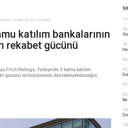
S
17
ektörün rekabet gücünü artırabilir
16
kamu katılım bankalarının
Ol
ün rekabet gücünü
16
Haz
16
şu Fitch Ratings, Türkiye'de 3 kamu katılım
15
bet gücünü ve büyümesini destekleyebileceğini
Do
15
15
Ne
14
Dö
14