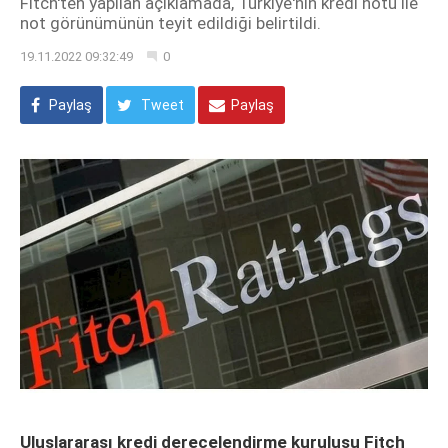
Fitch'ten yapılan açıklamada, Türkiye'nin kredi notu ile
not görünümünün teyit edildiği belirtildi.
19.11.2022 09:32:49
0
Paylaş
Tweet
Paylaş
Uluslararası kredi derecelendirme kuruluşu Fitch