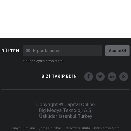
Abone Ol
BÜLTEN
E-Bülten Aydınlatma Metni
BİZİ TAKİP EDİN
Copyright © Capital Online
Big Medya Teknoloji A.Ş.
Üsküdar İstanbul Turkey
Künye
İletişim
Çerez Politikası
Çerezleri Sıfırla
Aydınlatma Metni