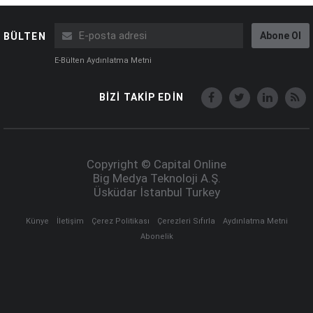
Abone Ol
BÜLTEN
E-Bülten Aydınlatma Metni
BİZİ TAKİP EDİN
Copyright © Capital Online
Big Medya Teknoloji A.Ş.
Üsküdar İstanbul Turkey
Künye
İletişim
Çerez Politikası
Çerezleri Sıfırla
Aydınlatma Metni
Abonelik