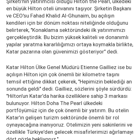
Şirketi'nin yatırımcısı olduğu Hilton the Pearl, ülkedeki
en büyük Hilton oteli ünvanını taşıyor. Şirketin Başkanı
ve CEO'su Fahad Khalid Al-Ghunaim, bu açılışın
kendileri için bir dönüm noktası niteliğinde olduğunu
belirterek, "Konaklama sektöründeki ilk yatırımımızı
gerçekleştirdik. Bu bizim yüksek kaliteli ve donanımlı
yapılar yaratma kararlılığımızı ortaya koymakla birlikte,
Katar pazarına olan güvenimizi gösteriyor" dedi.
Katar Hilton Ülke Genel Müdürü Etienne Gailliez ise bu
açılışın Hilton için çok önemli bir kilometre taşını
temsil ettiğine dikkat çekerek, "Hepimizin beklediği an
sonunda geldi" dedi. Gailliez, sözlerini şöyle sürdürdü:
"Hilton'un Katar'da harika özelliklere sahip 3 markası
bulunuyor. Hilton Doha The Pearl ülkedeki
portföyümüz için de çok önemli bir yatırım. Bu otelin
Katar'ın gelişen turizm sektöründe önemli bir rol
oynayacağına inanıyoruz. Otelimizin yeni sakinlerini ve
özellikle Türkiye'den gelecek misafirlerimizi ağırlamayı
dört gözle bekliyoruz."