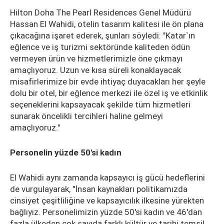
Hilton Doha The Pearl Residences Genel Müdürü
Hassan El Wahidi, otelin tasarım kalitesi ile ön plana
çıkacağına işaret ederek, şunları söyledi: "Katar`ın
eğlence ve iş turizmi sektöründe kaliteden ödün
vermeyen ürün ve hizmetlerimizle öne çıkmayı
amaçlıyoruz. Uzun ve kısa süreli konaklayacak
misafirlerimize bir evde ihtiyaç duyacakları her şeyle
dolu bir otel, bir eğlence merkezi ile özel iş ve etkinlik
seçeneklerini kapsayacak şekilde tüm hizmetleri
sunarak öncelikli tercihleri haline gelmeyi
amaçlıyoruz."
Personelin yüzde 50'si kadın
El Wahidi aynı zamanda kapsayıcı iş gücü hedeflerini
de vurgulayarak, "İnsan kaynakları politikamızda
cinsiyet çeşitliliğine ve kapsayıcılık ilkesine yürekten
bağlıyız. Personelimizin yüzde 50'si kadın ve 46'dan
fazla ülkeden çok sayıda farklı kültür ve tarihi temsil