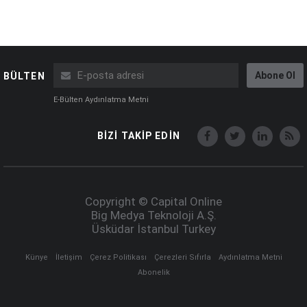
Abone Ol
BÜLTEN
E-Bülten Aydınlatma Metni
BİZİ TAKİP EDİN
Copyright © Capital Online
Big Medya Teknoloji A.Ş.
Üsküdar İstanbul Turkey
Künye
İletişim
Çerez Politikası
Çerezleri Sıfırla
Aydınlatma Metni
Abonelik