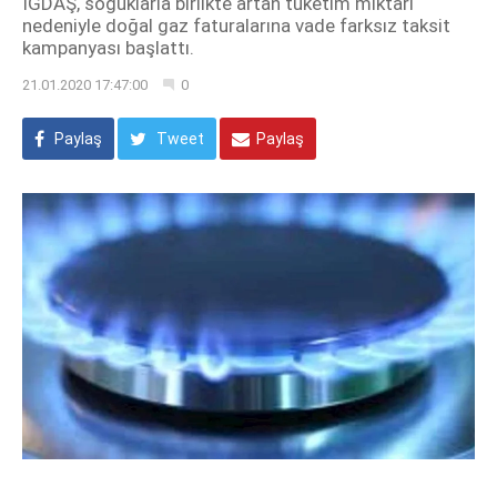
İGDAŞ, soğuklarla birlikte artan tüketim miktarı
nedeniyle doğal gaz faturalarına vade farksız taksit
kampanyası başlattı.
21.01.2020 17:47:00
0
Paylaş
Tweet
Paylaş