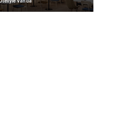
Oteliyle Van’da