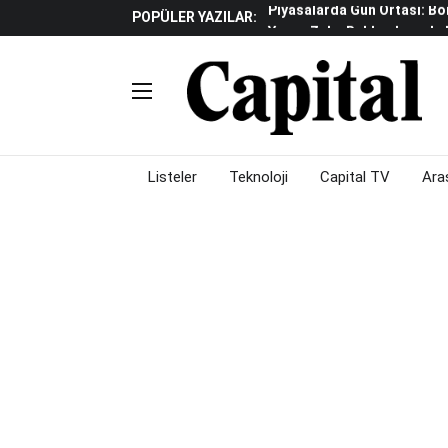
POPÜLER YAZILAR:
Yapay Zeka Reklamlarında 
Beyaz Eşya Sektöründe Da
Döviz Ve Altın Güne Nasıl 
Küresel Piyasalarda Teknoloj
Piyasalarda Gün Ortası: B
Listeler
Teknoloji
Capital TV
Ara