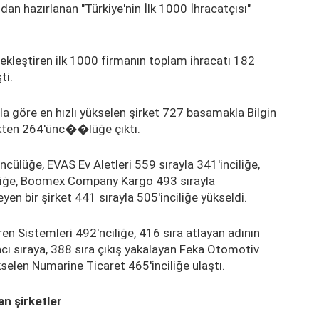
ndan hazırlanan "Türkiye'nin İlk 1000 İhracatçısı"
ekleştiren ilk 1000 firmanın toplam ihracatı 182
ti.
yıla göre en hızlı yükselen şirket 727 basamakla Bilgin
likten 264'ünc��lüğe çıktı.
ülüğe, EVAS Ev Aletleri 559 sırayla 341'inciliğe,
liğe, Boomex Company Kargo 493 sırayla
yen bir şirket 441 sırayla 505'inciliğe yükseldi.
 Sistemleri 492'nciliğe, 416 sıra atlayan adının
cı sıraya, 388 sıra çıkış yakalayan Feka Otomotiv
elen Numarine Ticaret 465'inciliğe ulaştı.
an şirketler