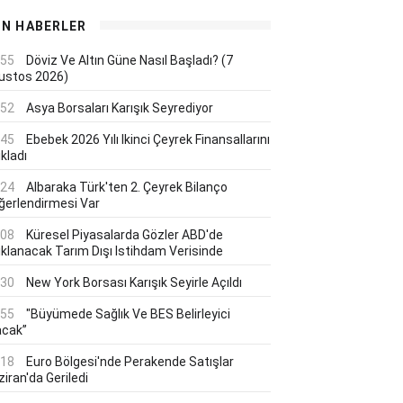
ON HABERLER
:55
Döviz Ve Altın Güne Nasıl Başladı? (7
ustos 2026)
:52
Asya Borsaları Karışık Seyrediyor
:45
Ebebek 2026 Yılı Ikinci Çeyrek Finansallarını
kladı
:24
Albaraka Türk'ten 2. Çeyrek Bilanço
ğerlendirmesi Var
:08
Küresel Piyasalarda Gözler ABD'de
ıklanacak Tarım Dışı Istihdam Verisinde
:30
New York Borsası Karışık Seyirle Açıldı
:55
"Büyümede Sağlık Ve BES Belirleyici
acak”
:18
Euro Bölgesi'nde Perakende Satışlar
iran'da Geriledi