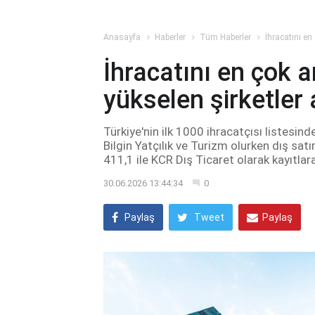
Anasayfa
Haberler
Tüm Haberler
İhracatını en 
İhracatını en çok ar
yükselen şirketler 
Türkiye'nin ilk 1000 ihracatçısı listesin
Bilgin Yatçılık ve Turizm olurken dış sat
411,1 ile KCR Dış Ticaret olarak kayıtlara
30.06.2026 13:44:34
0
Paylaş
Tweet
Paylaş