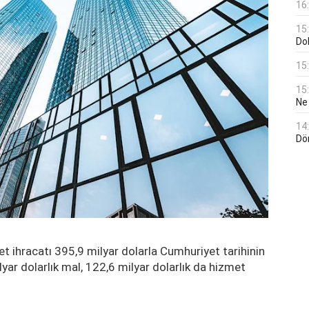
16
15
Do
15
15
Ne
14
Dö
et ihracatı 395,9 milyar dolarla Cumhuriyet tarihinin
lyar dolarlık mal, 122,6 milyar dolarlık da hizmet