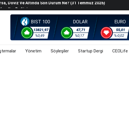
Kurallar Değişiyor
ralma Sürüyor
Başladı? (31 Temmuz 2026)
BIST 100
DOLAR
EURO
i Rallisi Risk Iştahını Artırdı
13821,97
47,71
55,01
orsa, Döviz Ve Altında Son Durum Ne? (31 Temmuz 2026)
%0,49
%0,17
%-0,02
ştırmalar
Yönetim
Söyleşiler
Startup Dergi
CEOLife