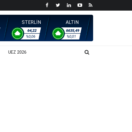
STERLİN
ALTIN
64,22
6635,49
%0,06
%0,01
UEZ 2026