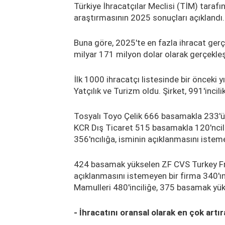
Türkiye İhracatçılar Meclisi (TİM) tarafı
araştırmasının 2025 sonuçları açıklandı.
Buna göre, 2025'te en fazla ihracat gerç
milyar 171 milyon dolar olarak gerçekleş
İlk 1000 ihracatçı listesinde bir önceki 
Yatçılık ve Turizm oldu. Şirket, 991'inci
Tosyalı Toyo Çelik 666 basamakla 233'ünc
KCR Dış Ticaret 515 basamakla 120'nci
356'ncılığa, isminin açıklanmasını isteme
424 basamak yükselen ZF CVS Turkey Fren
açıklanmasını istemeyen bir firma 340'ın
Mamulleri 480'inciliğe, 375 basamak yüks
- İhracatını oransal olarak en çok artır