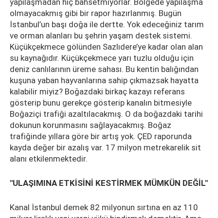
yapılaşmadan hiç bahsetmiyorlar. Bölgede yapılaşma
olmayacakmış gibi bir rapor hazırlanmış. Bugün
İstanbul’un başı doğa ile dertte. Yok edeceğiniz tarım
ve orman alanları bu şehrin yaşam destek sistemi.
Küçükçekmece gölünden Sazlıdere’ye kadar olan alan
su kaynağıdır. Küçükçekmece yarı tuzlu olduğu için
deniz canlılarının üreme sahası. Bu kentin balığından
kuşuna yaban hayvanlarına sahip çıkmazsak hayatta
kalabilir miyiz? Boğazdaki birkaç kazayı referans
gösterip bunu gerekçe gösterip kanalın bitmesiyle
Boğaziçi trafiği azaltılacakmış. O da boğazdaki tarihi
dokunun korunmasını sağlayacakmış. Boğaz
trafiğinde yıllara göre bir artış yok. ÇED raporunda
kayda değer bir azalış var. 17 milyon metrekarelik sit
alanı etkilenmektedir.
"ULAŞIMINA ETKİSİNİ KESTİRMEK MÜMKÜN DEĞİL"
Kanal İstanbul demek 82 milyonun sırtına en az 110