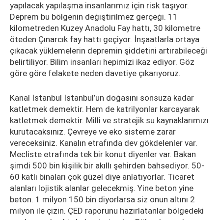
yapılacak yapılaşma insanlarımız için risk taşıyor.
Deprem bu bölgenin değiştirilmez gerçeği. 11
kilometreden Kuzey Anadolu Fay hattı, 30 kilometre
öteden Çınarcık fay hattı geçiyor. İnşaatlarla ortaya
çıkacak yüklemelerin depremin şiddetini artırabileceği
belirtiliyor. Bilim insanları hepimizi ikaz ediyor. Göz
göre göre felakete neden davetiye çıkarıyoruz.
Kanal İstanbul İstanbul’un doğasını sonsuza kadar
katletmek demektir. Hem de katrilyonlar karcayarak
katletmek demektir. Milli ve stratejik su kaynaklarımızı
kurutacaksınız. Çevreye ve eko sisteme zarar
vereceksiniz. Kanalın etrafında dev gökdelenler var.
Mecliste etrafında tek bir konut diyenler var. Bakan
şimdi 500 bin kişilik bir akıllı şehirden bahsediyor. 50-
60 katlı binaları çok güzel diye anlatıyorlar. Ticaret
alanları lojistik alanlar gelecekmiş. Yine beton yine
beton. 1 milyon 150 bin diyorlarsa siz onun altını 2
milyon ile çizin. ÇED raporunu hazırlatanlar bölgedeki