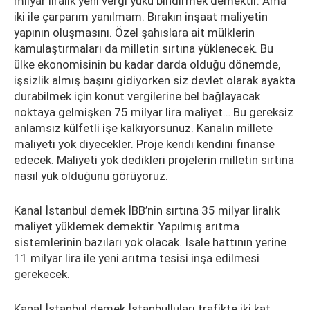
milyar liralık yeni vergi yükü bindirmek demektir. Ama
iki ile çarparım yanılmam. Bırakın inşaat maliyetin
yapının oluşmasını. Özel şahıslara ait mülklerin
kamulaştırmaları da milletin sırtına yüklenecek. Bu
ülke ekonomisinin bu kadar darda olduğu dönemde,
işsizlik almış başını gidiyorken siz devlet olarak ayakta
durabilmek için konut vergilerine bel bağlayacak
noktaya gelmişken 75 milyar lira maliyet… Bu gereksiz
anlamsız külfetli işe kalkıyorsunuz. Kanalın millete
maliyeti yok diyecekler. Proje kendi kendini finanse
edecek. Maliyeti yok dedikleri projelerin milletin sırtına
nasıl yük olduğunu görüyoruz.
Kanal İstanbul demek İBB’nin sırtına 35 milyar liralık
maliyet yüklemek demektir. Yapılmış arıtma
sistemlerinin bazıları yok olacak. İsale hattının yerine
11 milyar lira ile yeni arıtma tesisi inşa edilmesi
gerekecek.
Kanal İstanbul demek İstanbulluları trafikte iki kat