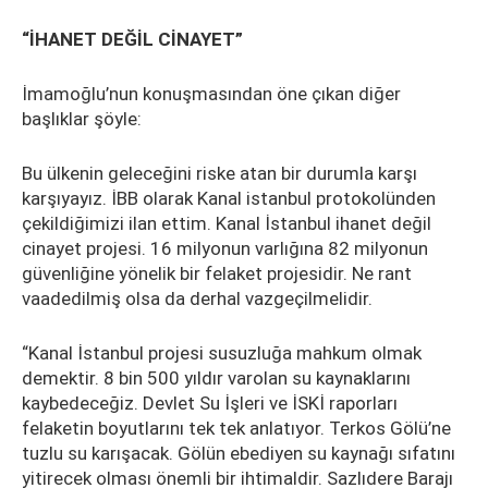
“İHANET DEĞİL CİNAYET”
İmamoğlu’nun konuşmasından öne çıkan diğer
başlıklar şöyle:
Bu ülkenin geleceğini riske atan bir durumla karşı
karşıyayız. İBB olarak Kanal istanbul protokolünden
çekildiğimizi ilan ettim. Kanal İstanbul ihanet değil
cinayet projesi. 16 milyonun varlığına 82 milyonun
güvenliğine yönelik bir felaket projesidir. Ne rant
vaadedilmiş olsa da derhal vazgeçilmelidir.
“Kanal İstanbul projesi susuzluğa mahkum olmak
demektir. 8 bin 500 yıldır varolan su kaynaklarını
kaybedeceğiz. Devlet Su İşleri ve İSKİ raporları
felaketin boyutlarını tek tek anlatıyor. Terkos Gölü’ne
tuzlu su karışacak. Gölün ebediyen su kaynağı sıfatını
yitirecek olması önemli bir ihtimaldir. Sazlıdere Barajı