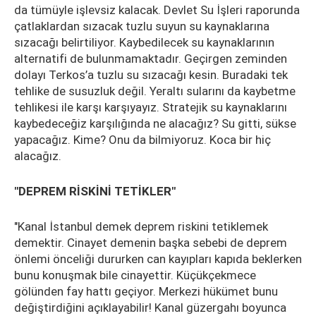
da tümüyle işlevsiz kalacak. Devlet Su İşleri raporunda
çatlaklardan sızacak tuzlu suyun su kaynaklarına
sızacağı belirtiliyor. Kaybedilecek su kaynaklarının
alternatifi de bulunmamaktadır. Geçirgen zeminden
dolayı Terkos’a tuzlu su sızacağı kesin. Buradaki tek
tehlike de susuzluk değil. Yeraltı sularını da kaybetme
tehlikesi ile karşı karşıyayız. Stratejik su kaynaklarını
kaybedeceğiz karşılığında ne alacağız? Su gitti, sükse
yapacağız. Kime? Onu da bilmiyoruz. Koca bir hiç
alacağız.
"DEPREM RİSKİNİ TETİKLER"
"Kanal İstanbul demek deprem riskini tetiklemek
demektir. Cinayet demenin başka sebebi de deprem
önlemi önceliği dururken can kayıpları kapıda beklerken
bunu konuşmak bile cinayettir. Küçükçekmece
gölünden fay hattı geçiyor. Merkezi hükümet bunu
değiştirdiğini açıklayabilir! Kanal güzergahı boyunca