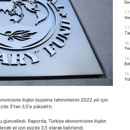
De
17
Ver
17
Tar
16
Ye
16
Bek
16
Yü
nomisine ilişkin büyüme tahminlerini 2022 yılı için
zde 3'ten 3,5'e yükseltti.
güncelledi. Raporda, Türkiye ekonomisine ilişkin
ecek yıl için yüzde 3,5 olarak belirlendi.