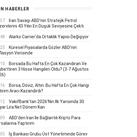
ON HABERLER
:57
İran Savaşı ABD'nin Stratejik Petrol
ervlerini 43 Yılın En Düşük Seviyesine Çekti
:48
Alarko Carrier'da Ortaklık Yapısı Değişiyor
:25
Küresel Piyasalarda Gözler ABD'nin
flasyon Verisinde
:10
Borsada Bu Hafta En Çok Kazandıran Ve
ybettiren 3 Hisse Hangileri Oldu? (3-7 Ağustos
26)
:16
Borsa, Döviz, Altın: Bu Hafta En Çok Hangi
tırım Aracı Kazandırdı?
:12
VakıfBank'tan 2026'nın Ilk Yarısında 30
lyar Lira Net Dönem Karı
:09
ABD'den İran Ile Bağlantılı Kripto Para
rsalarına Yaptırım
:05
İş Bankası Grubu Üst Yönetiminde Görev