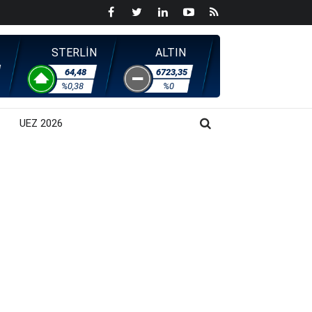
STERLİN
ALTIN
64,48
6723,35
%0,38
%0
UEZ 2026