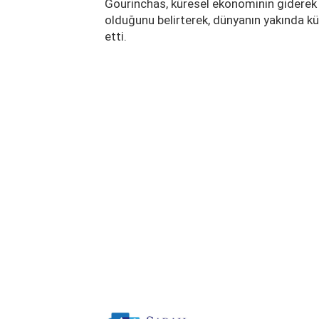
Gourinchas, küresel ekonominin giderek d
olduğunu belirterek, dünyanın yakında kü
etti.