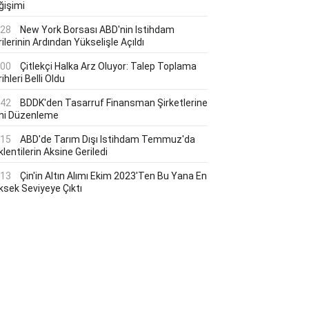
ğişimi
:28
New York Borsası ABD'nin Istihdam
ilerinin Ardından Yükselişle Açıldı
:00
Çitlekçi Halka Arz Oluyor: Talep Toplama
ihleri Belli Oldu
:42
BDDK'den Tasarruf Finansman Şirketlerine
ni Düzenleme
:15
ABD'de Tarım Dışı Istihdam Temmuz'da
lentilerin Aksine Geriledi
:13
Çin'in Altın Alımı Ekim 2023'ten Bu Yana En
ksek Seviyeye Çıktı