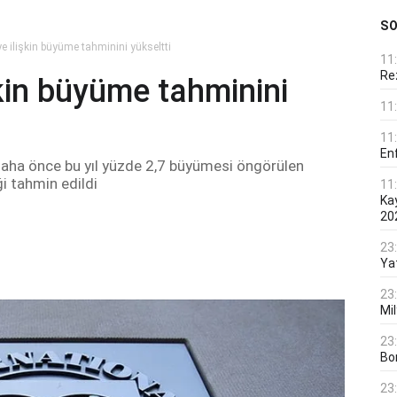
S
ye ilişkin büyüme tahminini yükseltti
11
Rez
şkin büyüme tahminini
11
11
En
ha önce bu yıl yüzde 2,7 büyümesi öngörülen
i tahmin edildi
11
Ka
20
23
Ya
23
Mi
23
Bo
23