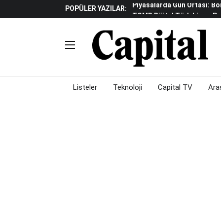
POPÜLER YAZILAR:
TCMB Dijital Türk Lirası P
Küresel Piyasalarda "yükse
Gölgeliyor
Fed Ve ABD Verileri Emtia P
Çalışma Alanları Konser S
Piyasalarda Gün Ortası: Bo
Listeler
Teknoloji
Capital TV
Ara