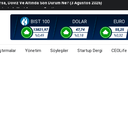
rojesinde Yeni Aşamaya Geçti
k Değerleme" Endişeleri Orta Doğu Iyimserliklerini
BIST 100
DOLAR
EURO
iyasalarında Oynaklığı Artırdı
ahnesine Dönüşüyor
13821,97
47,74
55,25
%0,49
%0,18
%0,32
rsa, Döviz Ve Altında Son Durum Ne? (3 Ağustos 2026)
ştırmalar
Yönetim
Söyleşiler
Startup Dergi
CEOLife