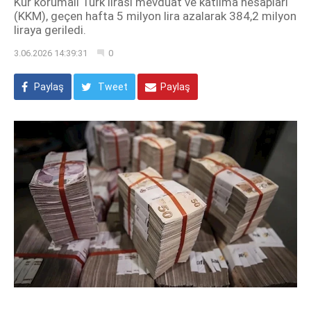
Kur korumalı Türk lirası mevduat ve katılma hesapları
(KKM), geçen hafta 5 milyon lira azalarak 384,2 milyon
liraya geriledi.
3.06.2026 14:39:31
0
Paylaş
Tweet
Paylaş