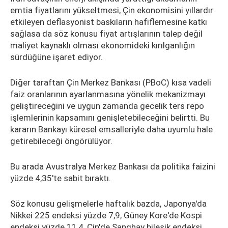
emtia fiyatlarını yükseltmesi, Çin ekonomisini yıllardır
etkileyen deflasyonist baskıların hafiflemesine katkı
sağlasa da söz konusu fiyat artışlarının talep değil
maliyet kaynaklı olması ekonomideki kırılganlığın
sürdüğüne işaret ediyor.
Diğer taraftan Çin Merkez Bankası (PBoC) kısa vadeli
faiz oranlarının ayarlanmasına yönelik mekanizmayı
geliştireceğini ve uygun zamanda gecelik ters repo
işlemlerinin kapsamını genişletebileceğini belirtti. Bu
kararın Bankayı küresel emsalleriyle daha uyumlu hale
getirebileceği öngörülüyor.
Bu arada Avustralya Merkez Bankası da politika faizini
yüzde 4,35'te sabit bıraktı.
Söz konusu gelişmelerle haftalık bazda, Japonya'da
Nikkei 225 endeksi yüzde 7,9, Güney Kore'de Kospi
endeksi yüzde 11,4, Çin'de Şanghay bileşik endeksi