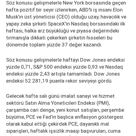
Söz konusu gelişmelerle New York borsasında geçen
hafta pozitif bir seyir izlenirken, ABD'li iş insanı Elon
Musk'ın üst yöneticisi (CEO) olduğu uzay, havacılık ve
yapay zeka şirketi SpaceX'in Nasdaq borsasındaki ilk
haftası, halka arz büyüklüğü ve piyasa değerindeki
tırmanışla dikkati çekerken şirketin hisseleri bu
dönemde toplam yüzde 37 değer kazandı.
Söz konusu gelişmelerle haftayı Dow Jones endeksi
yüzde 0,71, S&P 500 endeksi yüzde 0,93 ve Nasdaq
endeksi yüzde 2,43 artışla tamamladı. Dow Jones
endeksi 52.281,19 puanla rekor seviyeyi gördü.
Gelecek hafta salı günü imalat sanayi ve hizmet
sektörü Satın Alma Yöneticileri Endeksi (PMI),
çarşamba cari denge, yeni konut satışları, perşembe
büyüme, PCE ve Fed'in başlıca enflasyon göstergesi
olarak kabul ettiği çekirdek PCE, dayanıklı mal
siparişleri, haftalık işsizlik maaşı başvuruları, cuma