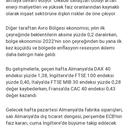
almaya devam ediyor. Ülkede savaştan dolayı artan
enerji maliyetleri ve yüksek faiz oranlarından kaynaklı
olarak inşaat sektörüne ilişkin riskler de öne çıkıyor.
Diğer taraftan Avro Bölgesi ekonomisi, yılın ilk
çeyreğinde beklentilerin aksine yüzde 0,2 daralırken,
bölge ekonomisi 2022'nin son çeyreğinden bu yana ilk
kez küçüldü ve bölgede enflasyon-resesyon ikilemi
daha belirgin hale geldi.
Bu gelişmelerle, geçen hafta Almanya'da DAX 40
endeksi yüzde 1,38, İngiltere'de FTSE 100 endeksi
yüzde 0,40, İtalya'da FTSE MIB 30 endeksi yüzde 0,28
değer kaybederken, Fransa'da CAC 40 endeksi 0,43
değer kazandı.
Gelecek hafta pazartesi Almanya'da fabrika siparişleri,
salı Almanya'da dış ticaret dengesi, perşembe ECB'nin
faiz kararı, cuma İngiltere'de büyüme takip edilecek.