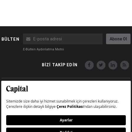
Abone Ol
BÜLTEN
E-Bülten Aydınlatma Metni
BİZİ TAKİP EDİN
Copyright © Capital Online
Big Medya Teknoloji A.Ş.
Üsküdar İstanbul Turkey
Künye
İletişim
Çerez Politikası
Çerezleri Sıfırla
Aydınlatma Metni
Abonelik