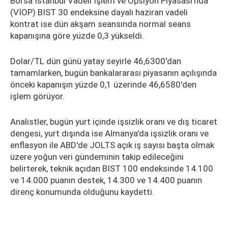
Borsa İstanbul Vadeli İşlem ve Opsiyon Piyasası'nda
(VİOP) BIST 30 endeksine dayalı haziran vadeli
kontrat ise dün akşam seansında normal seans
kapanışına göre yüzde 0,3 yükseldi.
Dolar/TL dün günü yatay seyirle 46,6300'dan
tamamlarken, bugün bankalararası piyasanın açılışında
önceki kapanışın yüzde 0,1 üzerinde 46,6580'den
işlem görüyor.
Analistler, bugün yurt içinde işsizlik oranı ve dış ticaret
dengesi, yurt dışında ise Almanya'da işsizlik oranı ve
enflasyon ile ABD'de JOLTS açık iş sayısı başta olmak
üzere yoğun veri gündeminin takip edileceğini
belirterek, teknik açıdan BIST 100 endeksinde 14.100
ve 14.000 puanın destek, 14.300 ve 14.400 puanın
direnç konumunda olduğunu kaydetti.