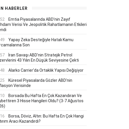
ON HABERLER
:52
Emtia Piyasalarında ABD'nin Zayıf
ihdam Verisi Ve Jeopolitik Rahatlamanın Etkileri
endi
:49
Yapay Zeka Desteğiyle Hatalı Kamu
rcamalarına Son
:57
İran Savaşı ABD'nin Stratejik Petrol
ervlerini 43 Yılın En Düşük Seviyesine Çekti
:48
Alarko Carrier'da Ortaklık Yapısı Değişiyor
:25
Küresel Piyasalarda Gözler ABD'nin
flasyon Verisinde
:10
Borsada Bu Hafta En Çok Kazandıran Ve
ybettiren 3 Hisse Hangileri Oldu? (3-7 Ağustos
26)
:16
Borsa, Döviz, Altın: Bu Hafta En Çok Hangi
tırım Aracı Kazandırdı?