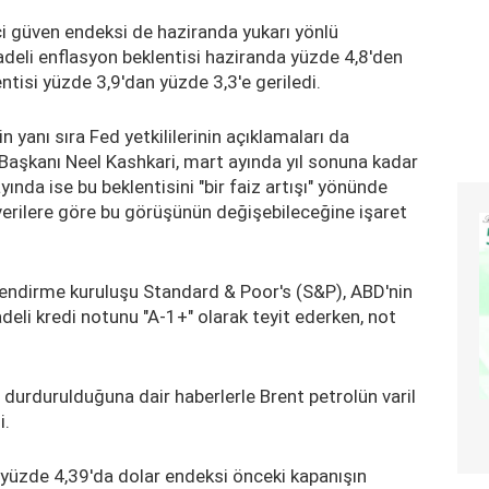
ci güven endeksi de haziranda yukarı yönlü
vadeli enflasyon beklentisi haziranda yüzde 4,8'den
ntisi yüzde 3,9'dan yüzde 3,3'e geriledi.
n yanı sıra Fed yetkililerinin açıklamaları da
 Başkanı Neel Kashkari, mart ayında yıl sonuna kadar
yında ise bu beklentisini "bir faiz artışı" yönünde
k verilere göre bu görüşünün değişebileceğine işaret
elendirme kuruluşu Standard & Poor's (S&P), ABD'nin
deli kredi notunu "A-1+" olarak teyit ederken, not
rın durdurulduğuna dair haberlerle Brent petrolün varil
i.
le yüzde 4,39'da dolar endeksi önceki kapanışın