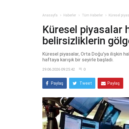
Anasayfa
Haberler
Tüm Haberler
Küresel piyas
Küresel piyasalar h
belirsizliklerin gö
Küresel piyasalar, Orta Doğu'ya ilişkin hab
haftaya karışık bir seyirle başladı.
29.06.2026 09:25:42
0
Paylaş
Tweet
Paylaş