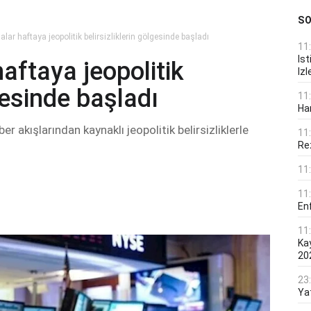
S
alar haftaya jeopolitik belirsizliklerin gölgesinde başladı
11
Ist
aftaya jeopolitik
Izl
lgesinde başladı
11
Ha
er akışlarından kaynaklı jeopolitik belirsizliklerle
11
Rez
11
11
En
11
Ka
20
23
Ya