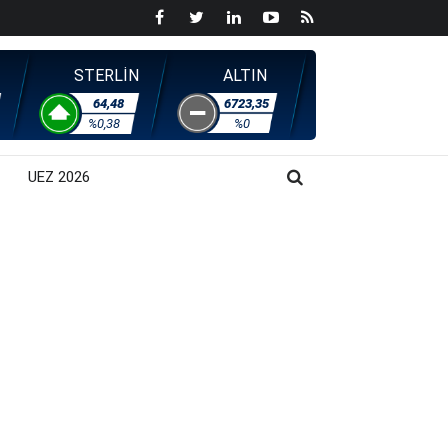
STERLİN
ALTIN
64,48
6723,35
%0,38
%0
UEZ 2026