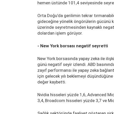
hemen üstünde 101,4 seviyesinde seyre
Orta Doğu’da gerilimin tekrar tırmanabilec
gideceğine yönelik öngörülerin gücünü k
üzerinde seyretmesinden kaynaklı negatif
dolardan işlem görüyor.
- New York borsası negatif seyretti
New York borsasında yapay zeka ile ilişki
günü negatif seyir izlendi. ABD basınında
zayıf performansı ile yapay zeka bağlantı
için gelecek yılı beklemeyi düşündüğüne y
değer kaybetti.
Nvidia hisseleri yüzde 1,6, Advanced Micr
3,4, Broadcom hisseleri yüzde 3,7 ve Mic
Sağlık sektöründe faaliyet gösteren şirke