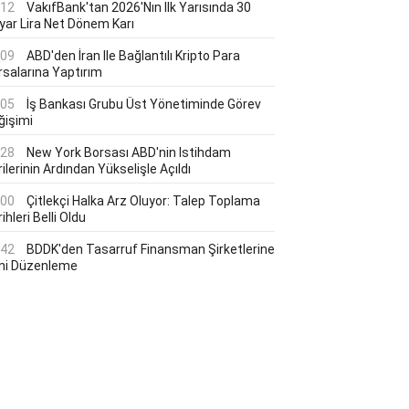
:12
VakıfBank'tan 2026'nın Ilk Yarısında 30
lyar Lira Net Dönem Karı
:09
ABD'den İran Ile Bağlantılı Kripto Para
rsalarına Yaptırım
:05
İş Bankası Grubu Üst Yönetiminde Görev
ğişimi
:28
New York Borsası ABD'nin Istihdam
ilerinin Ardından Yükselişle Açıldı
:00
Çitlekçi Halka Arz Oluyor: Talep Toplama
ihleri Belli Oldu
:42
BDDK'den Tasarruf Finansman Şirketlerine
ni Düzenleme