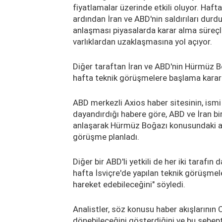
fiyatlamalar üzerinde etkili oluyor. Hafta 
ardından İran ve ABD'nin saldırıları du
anlaşması piyasalarda karar alma süreçler
varlıklardan uzaklaşmasına yol açıyor.
Diğer taraftan İran ve ABD'nin Hürmüz Boğ
hafta teknik görüşmelere başlama kararı a
ABD merkezli Axios haber sitesinin, ismi
dayandırdığı habere göre, ABD ve İran bi
anlaşarak Hürmüz Boğazı konusundaki an
görüşme planladı.
Diğer bir ABD'li yetkili de her iki tarafın 
hafta İsviçre'de yapılan teknik görüşme
hareket edebileceğini" söyledi.
Analistler, söz konusu haber akışlarının O
dönebileceğini gösterdiğini ve bu sebep