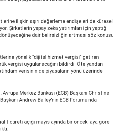
lerine ilişkin aşırı değerleme endişeleri de küresel
r. Şirketlerin yapay zeka yatırımları için yaptığı
önüşeceğine dair belirsizliğin artması söz konusu
erine yönelik "dijital hizmet vergisi" getiren
ük vergisi uygulanacağını bildirdi. Öte yandan
stihdam verisinin de piyasaların yönü üzerinde
, Avrupa Merkez Bankası (ECB) Başkanı Christine
) Başkanı Andrew Bailey'nin ECB Forumu'nda
l ticareti açığı mayıs ayında bir önceki aya göre
ktı.