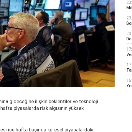
23
Mi
23
Bo
23
De
17
Ver
17
Tar
16
Ye
na gideceğine ilişkin beklentiler ve teknoloji
 hafta piyasalarda risk algısının yüksek
si ise hafta başında küresel piyasalardaki