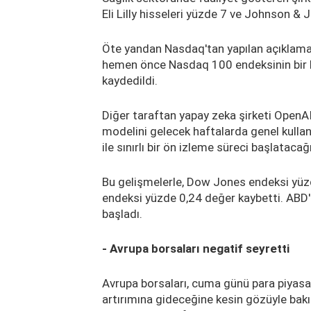
Eli Lilly hisseleri yüzde 7 ve Johnson & 
Öte yandan Nasdaq'tan yapılan açıklama
hemen önce Nasdaq 100 endeksinin bir b
kaydedildi.
Diğer taraftan yapay zeka şirketi OpenAI
modelini gelecek haftalarda genel kulla
ile sınırlı bir ön izleme süreci başlatacağ
Bu gelişmelerle, Dow Jones endeksi yü
endeksi yüzde 0,24 değer kaybetti. ABD'd
başladı.
- Avrupa borsaları negatif seyretti
Avrupa borsaları, cuma günü para piyasala
artırımına gideceğine kesin gözüyle bakıl