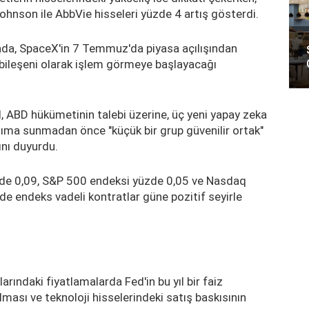
Johnson ile AbbVie hisseleri yüzde 4 artış gösterdi.
da, SpaceX'in 7 Temmuz'da piyasa açılışından
ileşeni olarak işlem görmeye başlayacağı
, ABD hükümetinin talebi üzerine, üç yeni yapay zeka
nıma sunmadan önce "küçük bir grup güvenilir ortak"
ını duyurdu.
zde 0,09, S&P 500 endeksi yüzde 0,05 ve Nasdaq
e endeks vadeli kontratlar güne pozitif seyirle
rındaki fiyatlamalarda Fed'in bu yıl bir faiz
ması ve teknoloji hisselerindeki satış baskısının