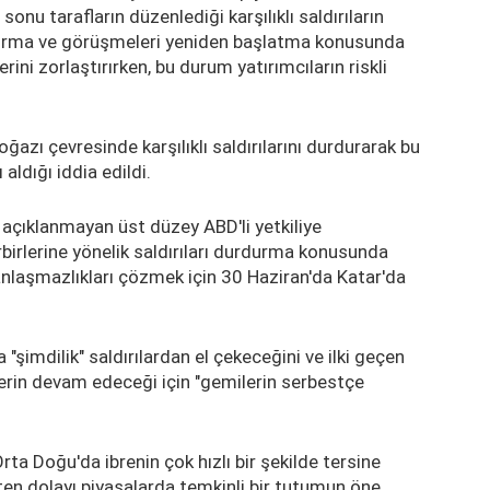
sonu tarafların düzenlediği karşılıklı saldırıların
rdurma ve görüşmeleri yeniden başlatma konusunda
ini zorlaştırırken, bu durum yatırımcıların riskli
azı çevresinde karşılıklı saldırılarını durdurarak bu
ldığı iddia edildi.
 açıklanmayan üst düzey ABD'li yetkiliye
rbirlerine yönelik saldırıları durdurma konusunda
laşmazlıkları çözmek için 30 Haziran'da Katar'da
da "şimdilik" saldırılardan el çekeceğini ve ilki geçen
lerin devam edeceği için "gemilerin serbestçe
rta Doğu'da ibrenin çok hızlı bir şekilde tersine
ten dolayı piyasalarda temkinli bir tutumun öne