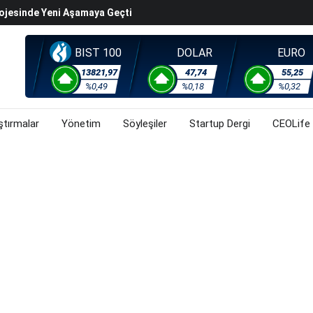
rojesinde Yeni Aşamaya Geçti
k Değerleme" Endişeleri Orta Doğu Iyimserliklerini
BIST 100
DOLAR
EURO
iyasalarında Oynaklığı Artırdı
ahnesine Dönüşüyor
13821,97
47,74
55,25
%0,49
%0,18
%0,32
rsa, Döviz Ve Altında Son Durum Ne? (3 Ağustos 2026)
ştırmalar
Yönetim
Söyleşiler
Startup Dergi
CEOLife