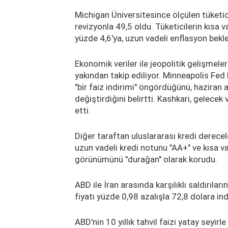
Michigan Üniversitesince ölçülen tüketi
revizyonla 49,5 oldu. Tüketicilerin kısa 
yüzde 4,6'ya, uzun vadeli enflasyon bekle
Ekonomik veriler ile jeopolitik gelişmeleri
yakından takip ediliyor. Minneapolis Fed
"bir faiz indirimi" öngördüğünü, haziran a
değiştirdiğini belirtti. Kashkari, gelece
etti.
Diğer taraftan uluslararası kredi derec
uzun vadeli kredi notunu "AA+" ve kısa va
görünümünü "durağan" olarak korudu.
ABD ile İran arasında karşılıklı saldırıla
fiyatı yüzde 0,98 azalışla 72,8 dolara ind
ABD'nin 10 yıllık tahvil faizi yatay seyir