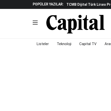
POPÜLER YAZILAR:
TCMB Dijital Türk Lirası P
Küresel Piyasalarda "yükse
Gölgeliyor
Fed Ve ABD Verileri Emtia P
Çalışma Alanları Konser S
Piyasalarda Gün Ortası: Bo
Listeler
Teknoloji
Capital TV
Ara