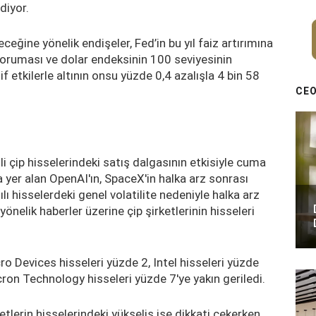
diyor.
eğine yönelik endişeler, Fed’in bu yıl faiz artırımına
oruması ve dolar endeksinin 100 seviyesinin
 etkilerle altının onsu yüzde 0,4 azalışla 4 bin 58
CEO
li çip hisselerindeki satış dalgasının etkisiyle cuma
 yer alan OpenAI'ın, SpaceX'in halka arz sonrası
lı hisselerdeki genel volatilite nedeniyle halka arz
önelik haberler üzerine çip şirketlerinin hisseleri
o Devices hisseleri yüzde 2, Intel hisseleri yüzde
ron Technology hisseleri yüzde 7'ye yakın geriledi.
tlerin hisselerindeki yükseliş ise dikkati çekerken,