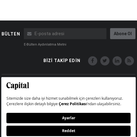
Abone Ol
BÜLTEN
E-Bülten Aydınlatma Metni
BİZİ TAKİP EDİN
Copyright © Capital Online
Big Medya Teknoloji A.Ş.
Üsküdar İstanbul Turkey
Künye
İletişim
Çerez Politikası
Çerezleri Sıfırla
Aydınlatma Metni
Abonelik