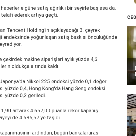
aberlerle güne satış ağırlıklı bir seyirle başlasa da,
telafi ederek artıya geçti.
CEO
an Tencent Holding'in açıklayacağı 3. çeyrek
i endeksinde yoğunlaşan satış baskısı öncülüğünde
eyrediyor.
 çekirdek makine siparişleri aylık yüzde 4,6
ilerin oldukça altında kaldı.
 Japonya'da Nikkei 225 endeksi yüzde 0,1 değer
ksi yüzde 0,4, Hong Kong'da Hang Seng endeksi
i yüzde 0,2 geriledi.
 1,90 artarak 4.657,00 puanla rekor kapanış
iyeyi de 4.686,57'ye taşıdı.
 kapanmasının ardından, bugün bankalararası