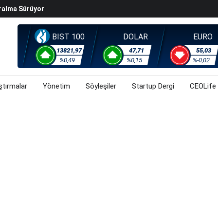
ralma Sürüyor
Başladı? (31 Temmuz 2026)
i Rallisi Risk Iştahını Artırdı
BIST 100
DOLAR
EURO
orsa, Döviz Ve Altında Son Durum Ne? (31 Temmuz 2026)
13821,97
47,71
55,03
%0,49
%0,15
%-0,02
ştırmalar
Yönetim
Söyleşiler
Startup Dergi
CEOLife