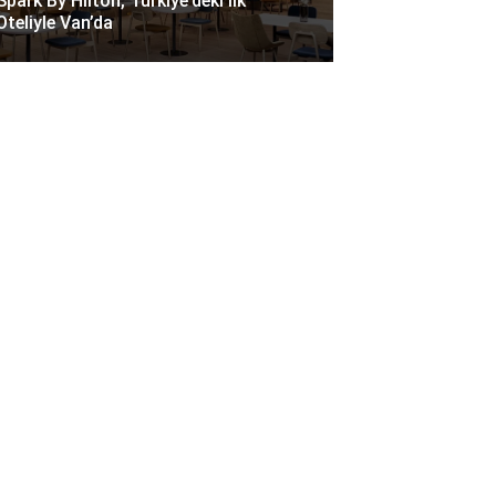
Spark By Hilton, Türkiye’deki Ilk
Oteliyle Van’da