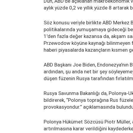
Dün, ABD'de açıklanan makroekonomik ver
aylık yüzde 0,2 ve yıllık yüzde 8 artarak b
Söz konusu veriyle birlikte ABD Merkez Ba
politikalarında yumuşamaya gideceği be
1'den fazla değer kazansa da, akşam saa
Przewodow köyüne kaynağı bilinmeyen füz
haberi piyasalarda kazançların kısmen g
ABD Başkanı Joe Biden, Endonezya'nın Bal
ardından, şu anda net bir şey söyleyemeye
düşen füzenin Rusya tarafından fırlatılma
Rusya Savunma Bakanlığı da, Polonya-Ukra
bildirerek, “Polonya toprağına Rus füzel
provokasyondur.” açıklamasında bulundu
Polonya Hükümet Sözcüsü Piotr Müller, a
artırılmasına karar verildiğini kaydederk