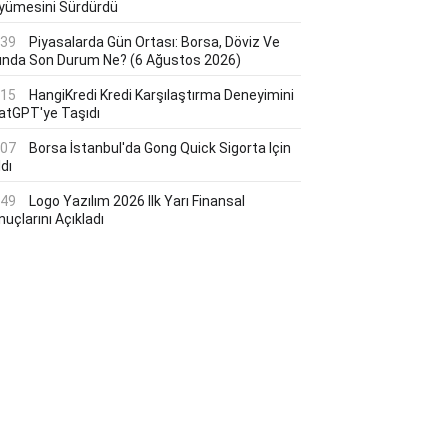
yümesini Sürdürdü
:39
Piyasalarda Gün Ortası: Borsa, Döviz Ve
tında Son Durum Ne? (6 Ağustos 2026)
:15
HangiKredi Kredi Karşılaştırma Deneyimini
atGPT'ye Taşıdı
:07
Borsa İstanbul'da Gong Quick Sigorta Için
dı
:49
Logo Yazılım 2026 Ilk Yarı Finansal
uçlarını Açıkladı