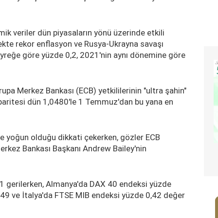
k veriler dün piyasaların yönü üzerinde etkili
rekte rekor enflasyon ve Rusya-Ukrayna savaşı
eyreğe göre yüzde 0,2, 2021'nin aynı dönemine göre
a Merkez Bankası (ECB) yetkililerinin "ultra şahin"
 paritesi dün 1,0480'le 1 Temmuz'dan bu yana en
de yoğun olduğu dikkati çekerken, gözler ECB
Merkez Bankası Başkanı Andrew Bailey'nin
21 gerilerken, Almanya'da DAX 40 endeksi yüzde
,49 ve İtalya'da FTSE MIB endeksi yüzde 0,42 değer