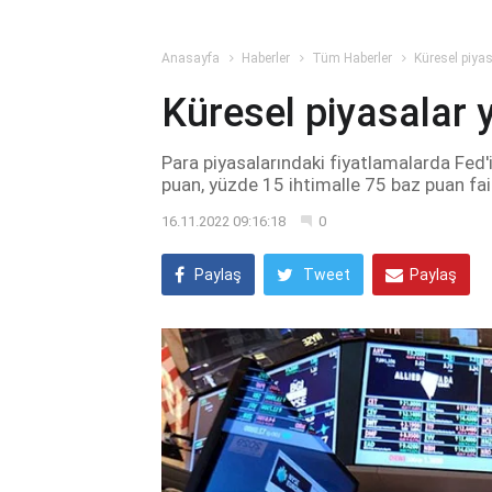
Anasayfa
Haberler
Tüm Haberler
Küresel piya
Küresel piyasalar 
Para piyasalarındaki fiyatlamalarda Fed'
puan, yüzde 15 ihtimalle 75 baz puan fai
16.11.2022 09:16:18
0
Paylaş
Tweet
Paylaş