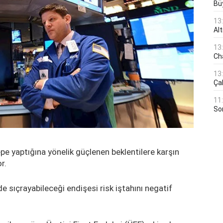
Bü
13
Al
13
Ch
13
Çal
11
Son
pe yaptığına yönelik güçlenen beklentilere karşın
r.
e sıçrayabileceği endişesi risk iştahını negatif