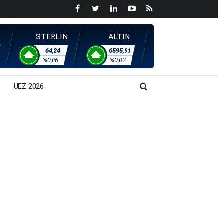
STERLİN
ALTIN
64,24
6595,91
%0,06
%0,02
UEZ 2026