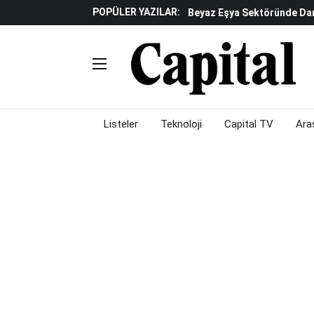
POPÜLER YAZILAR:
Beyaz Eşya Sektöründe Da
Döviz Ve Altın Güne Nasıl 
Küresel Piyasalarda Teknoloj
Piyasalarda Gün Ortası: B
Listeler
Teknoloji
Capital TV
Ara