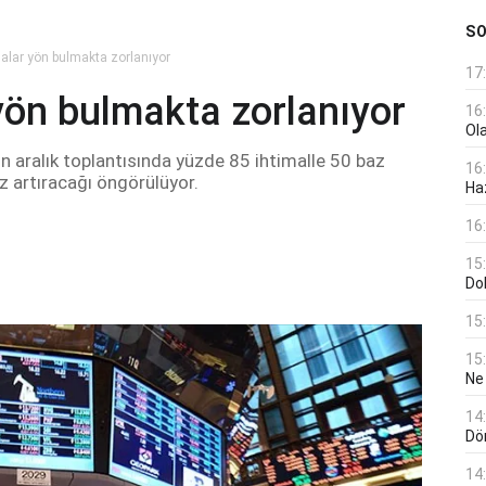
S
salar yön bulmakta zorlanıyor
17
yön bulmakta zorlanıyor
16
Ol
in aralık toplantısında yüzde 85 ihtimalle 50 baz
16
z artıracağı öngörülüyor.
Haz
16
15
Do
15
15
Ne
14
Dö
14