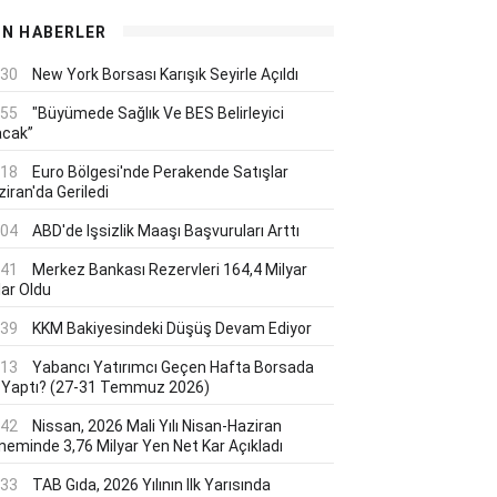
ON HABERLER
:30
New York Borsası Karışık Seyirle Açıldı
:55
"Büyümede Sağlık Ve BES Belirleyici
acak”
:18
Euro Bölgesi'nde Perakende Satışlar
iran'da Geriledi
:04
ABD'de Işsizlik Maaşı Başvuruları Arttı
:41
Merkez Bankası Rezervleri 164,4 Milyar
lar Oldu
:39
KKM Bakiyesindeki Düşüş Devam Ediyor
:13
Yabancı Yatırımcı Geçen Hafta Borsada
 Yaptı? (27-31 Temmuz 2026)
:42
Nissan, 2026 Mali Yılı Nisan-Haziran
neminde 3,76 Milyar Yen Net Kar Açıkladı
:33
TAB Gıda, 2026 Yılının Ilk Yarısında