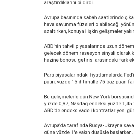
araştırdıklarını bildirdi.
Avrupa basınında sabah saatlerinde çıka
hava savunma füzeleri olabileceği yönün
azaltırken, konuya ilişkin gelişmeler yakı
ABD'nin tahvil piyasalarında uzun döneml
gelecek dönem resesyon sinyali olarak kabu
hazine bonosu getirisi arasındaki fark e
Para piyasalarındaki fiyatlamalarda Fed'
puan, yüzde 15 ihtimalle 75 baz puan fai
Bu gelişmelerle dün New York borsasında a
yüzde 0,87, Nasdaq endeksi yüzde 1,45
ABD'de endeks vadeli kontratlar yeni gün
Avrupa'da tarafında Rusya-Ukrayna savaşı
güne yüzde 1'e yakın düşüşle başlarken, k