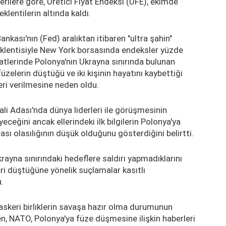
ilere göre, Üretici Fiyat Endeksi (ÜFE), ekimde
eklentilerin altında kaldı.
nkası'nın (Fed) aralıktan itibaren "ultra şahin"
klentisiyle New York borsasında endeksler yüzde
tlerinde Polonya'nın Ukrayna sınırında bulunan
elerin düştüğü ve iki kişinin hayatını kaybettiği
eri verilmesine neden oldu.
i Adası'nda dünya liderleri ile görüşmesinin
ceğini ancak ellerindeki ilk bilgilerin Polonya'ya
sı olasılığının düşük olduğunu gösterdiğini belirtti.
yna sınırındaki hedeflere saldırı yapmadıklarını
eri düştüğüne yönelik suçlamalar kasıtlı
.
skeri birliklerin savaşa hazır olma durumunun
en, NATO, Polonya'ya füze düşmesine ilişkin haberleri