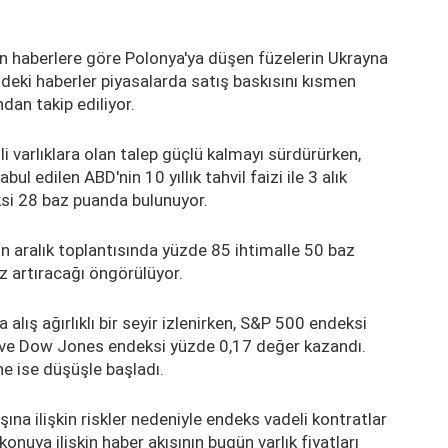
n haberlere göre Polonya'ya düşen füzelerin Ukrayna
deki haberler piyasalarda satış baskısını kısmen
ndan takip ediliyor.
i varlıklara olan talep güçlü kalmayı sürdürürken,
l edilen ABD'nin 10 yıllık tahvil faizi ile 3 alık
ksi 28 baz puanda bulunuyor.
in aralık toplantısında yüzde 85 ihtimalle 50 baz
z artıracağı öngörülüyor.
lış ağırlıklı bir seyir izlenirken, S&P 500 endeksi
 ve Dow Jones endeksi yüzde 0,17 değer kazandı.
e ise düşüşle başladı.
na ilişkin riskler nedeniyle endeks vadeli kontratlar
onuya ilişkin haber akışının bugün varlık fiyatları