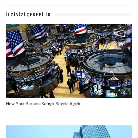
İLGİNİZİ ÇEKEBİLİR
New York Borsası Karışık Seyirle Açıldı