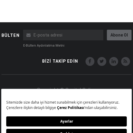
Abone Ol
BÜLTEN
E-Bülten Aydınlatma Metni
BİZİ TAKİP EDİN
Copyright © Capital Online
Big Medya Teknoloji A.Ş.
Üsküdar İstanbul Turkey
Künye
İletişim
Çerez Politikası
Çerezleri Sıfırla
Aydınlatma Metni
Abonelik