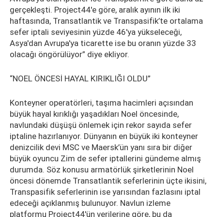
gerçekleşti. Project44'e göre, aralık ayının ilk iki
haftasında, Transatlantik ve Transpasifik’te ortalama
sefer iptali seviyesinin yüzde 46'ya yükseleceği,
Asya'dan Avrupa'ya ticarette ise bu oranın yüzde 33
olacağı öngörülüyor” diye ekliyor.
“NOEL ÖNCESİ HAYAL KIRIKLIĞI OLDU”
Konteyner operatörleri, taşıma hacimleri açısından
büyük hayal kırıklığı yaşadıkları Noel öncesinde,
navlundaki düşüşü önlemek için rekor sayıda sefer
iptaline hazırlanıyor. Dünyanın en büyük iki konteyner
denizcilik devi MSC ve Maersk’ün yanı sıra bir diğer
büyük oyuncu Zim de sefer iptallerini gündeme almış
durumda. Söz konusu armatörlük şirketlerinin Noel
öncesi dönemde Transatlantik seferlerinin üçte ikisini,
Transpasifik seferlerinin ise yarısından fazlasını iptal
edeceği açıklanmış bulunuyor. Navlun izleme
platformu Project44'ün verilerine göre, bu da