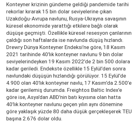
Konteyner krizinin gündeme geldiği pandemide tarihi
rekorlar kırarak 15 bin dolar seviyelerine çıkan
Uzakdoğu-Avrupa navlunu, Rusya-Ukrayna savaşının
küresel ekonomide yarattığı etkilere bağlı olarak
düşüşe geçmişti. Özellikle küresel resesyon çanlarının
çaldığı son haftalarda ise navlunda düşüş hızlandı.
Drewry Dünya Konteyner Endeksi’ne göre, 18 Kasım
2021 tarihinde 40’lık konteyner navlunu 9 bin dolar
seviyelerindeyken 19 Kasım 2022’de 2 bin 500 dolara
kadar geriledi. Endekste özellikle 15 Eylül’den sonra
navlundaki düşüşün hızlandığı görülüyor. 15 Eylül’de
4.900 olan 40’lık konteyner navlu, 17 Kasım’da 2.500’e
kadar gerilemiş durumda. Freightos Baltic Index'e
göre ise, Asya'dan ABD'nin batı kıyısına olan hatta
40’lık konteyner navlunu geçen yılın aynı dönemine
göre yaklaşık yüzde 80 daha düşük gerçekleşerek TEU
başına 2.676 dolar oldu.