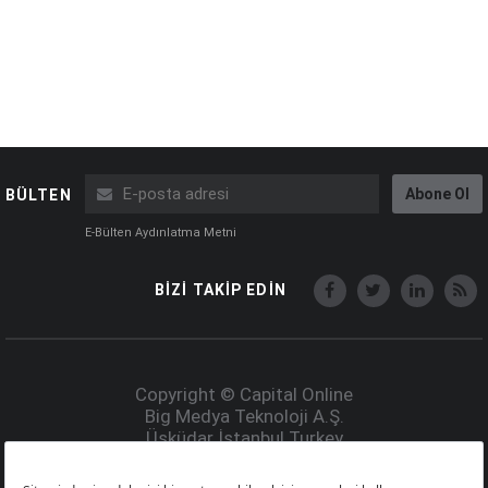
Abone Ol
BÜLTEN
E-Bülten Aydınlatma Metni
BİZİ TAKİP EDİN
Copyright © Capital Online
Big Medya Teknoloji A.Ş.
Üsküdar İstanbul Turkey
Künye
İletişim
Çerez Politikası
Çerezleri Sıfırla
Aydınlatma Metni