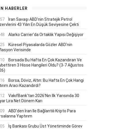
ON HABERLER
:57
İran Savaşı ABD'nin Stratejik Petrol
ervlerini 43 Yılın En Düşük Seviyesine Çekti
:48
Alarko Carrier'da Ortaklık Yapısı Değişiyor
:25
Küresel Piyasalarda Gözler ABD'nin
flasyon Verisinde
:10
Borsada Bu Hafta En Çok Kazandıran Ve
ybettiren 3 Hisse Hangileri Oldu? (3-7 Ağustos
26)
:16
Borsa, Döviz, Altın: Bu Hafta En Çok Hangi
tırım Aracı Kazandırdı?
:12
VakıfBank'tan 2026'nın Ilk Yarısında 30
lyar Lira Net Dönem Karı
:09
ABD'den İran Ile Bağlantılı Kripto Para
rsalarına Yaptırım
:05
İş Bankası Grubu Üst Yönetiminde Görev