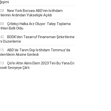
ğişimi
:28
New York Borsası ABD'nin Istihdam
ilerinin Ardından Yükselişle Açıldı
:00
Çitlekçi Halka Arz Oluyor: Talep Toplama
ihleri Belli Oldu
:42
BDDK'den Tasarruf Finansman Şirketlerine
ni Düzenleme
:15
ABD'de Tarım Dışı Istihdam Temmuz'da
lentilerin Aksine Geriledi
:13
Çin'in Altın Alımı Ekim 2023'ten Bu Yana En
ksek Seviyeye Çıktı