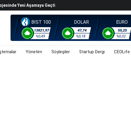
k Değerleme" Endişeleri Orta Doğu Iyimserliklerini
iyasalarında Oynaklığı Artırdı
BIST 100
DOLAR
EURO
ahnesine Dönüşüyor
13821,97
47,74
55,25
rsa, Döviz Ve Altında Son Durum Ne? (3 Ağustos 2026)
%0,49
%0,18
%0,32
ştırmalar
Yönetim
Söyleşiler
Startup Dergi
CEOLife