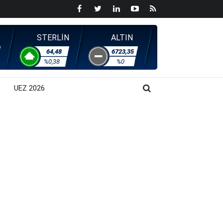
STERLİN
ALTIN
64,48
6723,35
%0,38
%0
UEZ 2026