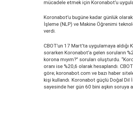
mücadele etmek için Koronabot’u uygula
Koronabot’u bugüne kadar günlük olarak 1
İşleme (NLP) ve Makine Öğrenimi teknolo
verdi.
CBOT’un 17 Mart’ta uygulamaya aldığı K
sorarken Koronabot’a gelen soruların %29
korona mıyım?” soruları oluşturdu. “Koron
oranı ise %20,6 olarak hesaplandı. CBOT’
göre; koronabot.com ve bazı haber siteler
kişi kullandı. Koronabot güçlü Doğal Dil
sayesinde her gün 60 bini aşkın soruya a