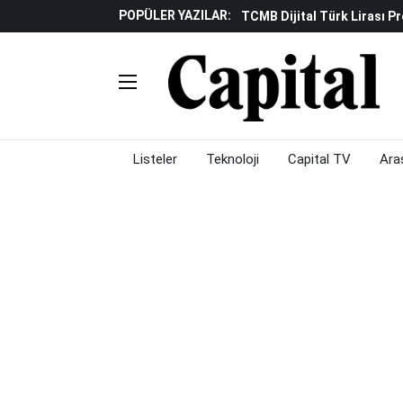
POPÜLER YAZILAR:
Küresel Piyasalarda "yükse
Gölgeliyor
Fed Ve ABD Verileri Emtia P
Çalışma Alanları Konser S
Piyasalarda Gün Ortası: Bo
Listeler
Teknoloji
Capital TV
Ara