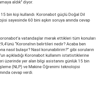
maya aldık" diyor.
5 bin kişi kullandı. Koronabot güçlü Doğal Dil
jisi sayesinde 60 bini aşkın soruya anında cevap
oronabot’a vatandaşlar merak ettikleri tüm konuları
,4’ünü “Korona’nın belirtileri nedir? Acaba ben
a nasıl bulaşır? Nasıl korunabilirim?” gibi soruların
un açıkladığı Koronabot kullanım istatistiklerine
i üzerinde yer alan bilgi asistanını günlük 15 bin
 İşleme (NLP) ve Makine Öğrenimi teknolojisi
nında cevap verdi.