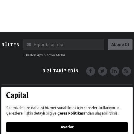
Abone Ol
BÜLTEN
E-Bülten Aydınlatma Metni
BİZİ TAKİP EDİN
Copyright © Capital Online
Big Medya Teknoloji A.Ş.
Üsküdar İstanbul Turkey
Künye
İletişim
Çerez Politikası
Çerezleri Sıfırla
Aydınlatma Metni
Abonelik