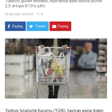
Tüketici güven endeksi, haziranda aylık bazda yüzde
2,5 artışla 87,9'a çıktı.
22.06.2026 10:29:45
0
Paylaş
Tweet
Paylaş
Türkiye İstatistik Kurumu (TÜİK), haziran ayına ilişkin