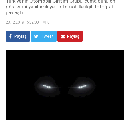
Türkiye’nin Otomobili Girişim Grubu, cuma günü ön
gösterimi yapılacak yerli otomobille ilgili fotoğraf
paylaştı.
23.12.2019 15:32:00
0
Paylaş
Tweet
Paylaş