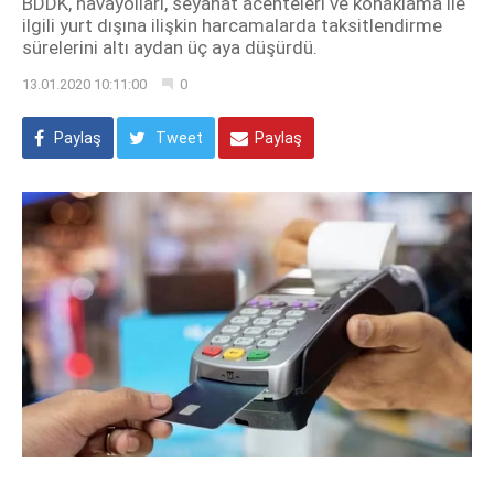
BDDK, havayolları, seyahat acenteleri ve konaklama ile
ilgili yurt dışına ilişkin harcamalarda taksitlendirme
sürelerini altı aydan üç aya düşürdü.
13.01.2020 10:11:00
0
Paylaş
Tweet
Paylaş