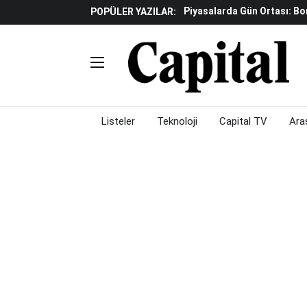
Piyasalarda Gün Ortası: B
POPÜLER YAZILAR:
İş Dünyasının Acı Kaybı: Or
Döviz Ve Altın Güne Nasıl 
Avrupa'da Yatırım Yapmak I
Küresel Piyasalarda Fed'e I
Satış Baskısı Hakim
Piyasalarda Gün Ortası: B
Listeler
Teknoloji
Capital TV
Ara