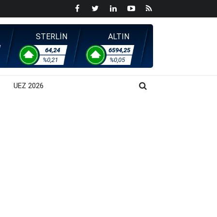
STERLİN
ALTIN
64,24
6594,25
%0,21
%0,05
UEZ 2026