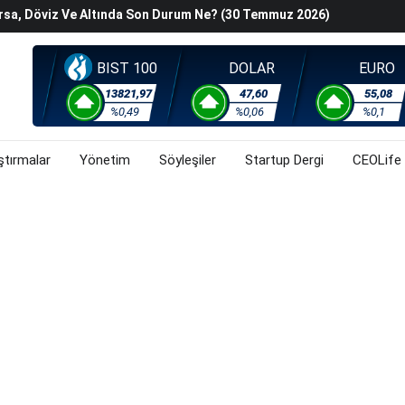
orsa, Döviz Ve Altında Son Durum Ne? (30 Temmuz 2026)
han Z. Diren Hayatını Kaybetti
Başladı? (30 Temmuz 2026)
BIST 100
DOLAR
EURO
steyenlere Yeni Alternatif: Fransa
lişkin Belirsizlikler Ve Jeopolitik Gerilimlerden Kaynaklı
13821,97
47,60
55,08
%0,49
%0,06
%0,1
orsa, Döviz Ve Altında Son Durum Ne? (30 Temmuz 2026)
ştırmalar
Yönetim
Söyleşiler
Startup Dergi
CEOLife