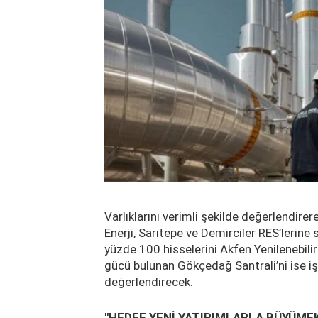
Varlıklarını verimli şekilde değerlendir
Enerji, Sarıtepe ve Demirciler RES’lerine 
yüzde 100 hisselerini Akfen Yenilenebilir
gücü bulunan Gökçedağ Santrali’ni ise iş
değerlendirecek.
"HEDEF YENİ YATIRIMLARLA BÜYÜME