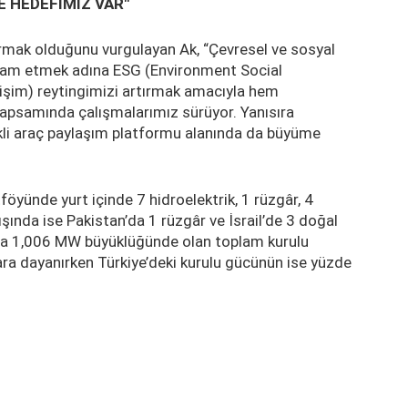
E HEDEFİMİZ VAR"
tırmak olduğunu vurgulayan Ak, “Çevresel ve sosyal
evam etmek adına ESG (Environment Social
işim) reytingimizi artırmak amacıyla hem
 kapsamında çalışmalarımız sürüyor. Yanısıra
trikli araç paylaşım platformu alanında da büyüme
föyünde yurt içinde 7 hidroelektrik, 1 rüzgâr, 4
ışında ise Pakistan’da 1 rüzgâr ve İsrail’de 3 doğal
mda 1,006 MW büyüklüğünde olan toplam kurulu
ara dayanırken Türkiye’deki kurulu gücünün ise yüzde