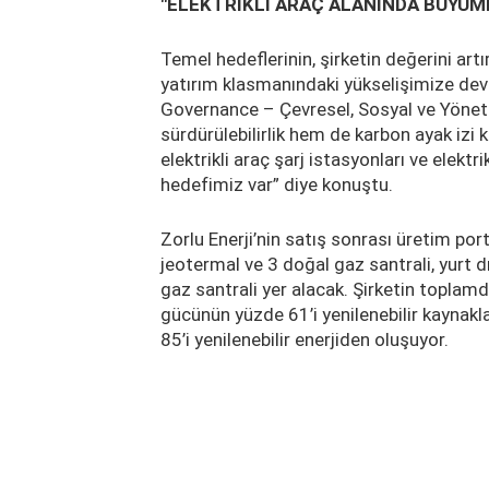
"ELEKTRİKLİ ARAÇ ALANINDA BÜYÜM
Temel hedeflerinin, şirketin değerini ar
yatırım klasmanındaki yükselişimize d
Governance – Çevresel, Sosyal ve Yönet
sürdürülebilirlik hem de karbon ayak izi
elektrikli araç şarj istasyonları ve elek
hedefimiz var” diye konuştu.
Zorlu Enerji’nin satış sonrası üretim port
jeotermal ve 3 doğal gaz santrali, yurt d
gaz santrali yer alacak. Şirketin topla
gücünün yüzde 61’i yenilenebilir kaynakl
85’i yenilenebilir enerjiden oluşuyor.