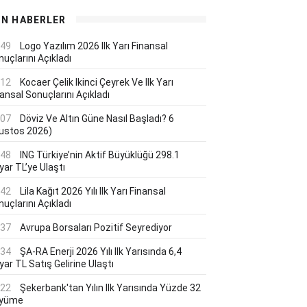
ON HABERLER
:49
Logo Yazılım 2026 Ilk Yarı Finansal
uçlarını Açıkladı
:12
Kocaer Çelik Ikinci Çeyrek Ve Ilk Yarı
ansal Sonuçlarını Açıkladı
:07
Döviz Ve Altın Güne Nasıl Başladı? 6
ustos 2026)
:48
ING Türkiye’nin Aktif Büyüklüğü 298.1
yar TL’ye Ulaştı
:42
Lila Kağıt 2026 Yılı Ilk Yarı Finansal
uçlarını Açıkladı
:37
Avrupa Borsaları Pozitif Seyrediyor
:34
ŞA-RA Enerji 2026 Yılı Ilk Yarısında 6,4
yar TL Satış Gelirine Ulaştı
:22
Şekerbank'tan Yılın Ilk Yarısında Yüzde 32
yüme