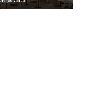
Oteliyle Van’da