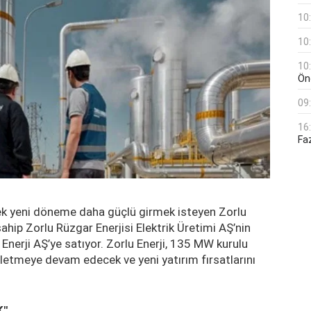
10
10
10
Öne
09
16
Faz
erek yeni döneme daha güçlü girmek isteyen Zorlu
sahip Zorlu Rüzgar Enerjisi Elektrik Üretimi AŞ’nin
 Enerji AŞ’ye satıyor. Zorlu Enerji, 135 MW kurulu
letmeye devam edecek ve yeni yatırım fırsatlarını
K"