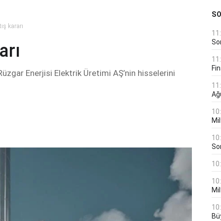
S
ış kararı
11
Son
arı
11
Fin
üzgar Enerjisi Elektrik Üretimi AŞ’nin hisselerini
11
Ağ
10
Mil
10
Son
10
10
Mil
10
Bü