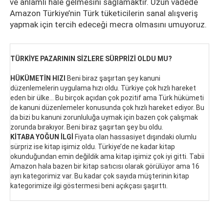
ve anlamlı hale gelmesini sağlamaktır. Uzun vadede
Amazon Türkiye’nin Türk tüketicilerin sanal alışveriş
yapmak için tercih edeceği mecra olmasını umuyoruz.
TÜRKİYE PAZARININ SİZLERE SÜRPRİZİ OLDU MU?
HÜKÜMETİN HIZI
Beni biraz şaşırtan şey kanuni
düzenlemelerin uygulama hızı oldu. Türkiye çok hızlı hareket
eden bir ülke… Bu birçok açıdan çok pozitif ama Türk hükümeti
de kanuni düzenlemeler konusunda çok hızlı hareket ediyor. Bu
da bizi bu kanuni zorunluluğa uymak için bazen çok çalışmak
zorunda bırakıyor. Beni biraz şaşırtan şey bu oldu.
KİTABA YOĞUN İLGİ
Fiyata olan hassasiyet dışındaki olumlu
sürpriz ise kitap işimiz oldu. Türkiye’de ne kadar kitap
okunduğundan emin değildik ama kitap işimiz çok iyi gitti. Tabii
Amazon hala bazen bir kitap satıcısı olarak görülüyor ama 16
ayrı kategorimiz var. Bu kadar çok sayıda müşterinin kitap
kategorimize ilgi göstermesi beni açıkçası şaşırttı.