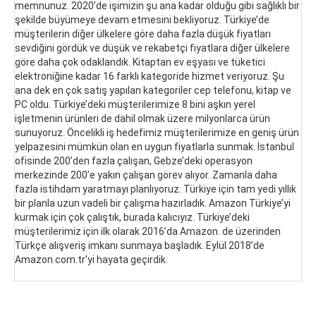
memnunuz. 2020’de işimizin şu ana kadar olduğu gibi sağlıklı bir
şekilde büyümeye devam etmesini bekliyoruz. Türkiye’de
müşterilerin diğer ülkelere göre daha fazla düşük fiyatları
sevdiğini gördük ve düşük ve rekabetçi fiyatlara diğer ülkelere
göre daha çok odaklandık. Kitaptan ev eşyası ve tüketici
elektroniğine kadar 16 farklı kategoride hizmet veriyoruz. Şu
ana dek en çok satış yapılan kategoriler cep telefonu, kitap ve
PC oldu. Türkiye’deki müşterilerimize 8 bini aşkın yerel
işletmenin ürünleri de dahil olmak üzere milyonlarca ürün
sunuyoruz. Öncelikli iş hedefimiz müşterilerimize en geniş ürün
yelpazesini mümkün olan en uygun fiyatlarla sunmak. İstanbul
ofisinde 200’den fazla çalışan, Gebze’deki operasyon
merkezinde 200’e yakın çalışan görev alıyor. Zamanla daha
fazla istihdam yaratmayı planlıyoruz. Türkiye için tam yedi yıllık
bir planla uzun vadeli bir çalışma hazırladık. Amazon Türkiye’yi
kurmak için çok çalıştık, burada kalıcıyız. Türkiye’deki
müşterilerimiz için ilk olarak 2016’da Amazon. de üzerinden
Türkçe alışveriş imkanı sunmaya başladık. Eylül 2018’de
Amazon.com.tr’yi hayata geçirdik.