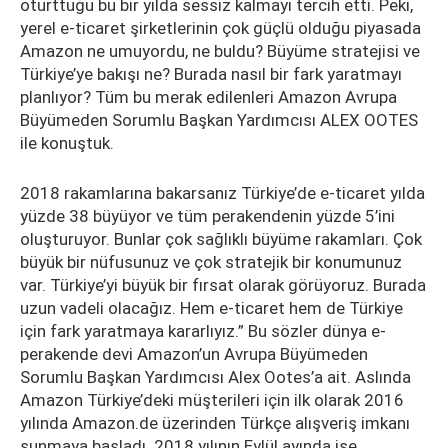
oturttuğu bu bir yılda sessiz kalmayı tercih etti. Peki,
yerel e-ticaret şirketlerinin çok güçlü olduğu piyasada
Amazon ne umuyordu, ne buldu? Büyüme stratejisi ve
Türkiye’ye bakışı ne? Burada nasıl bir fark yaratmayı
planlıyor? Tüm bu merak edilenleri Amazon Avrupa
Büyümeden Sorumlu Başkan Yardımcısı ALEX OOTES
ile konuştuk.
2018 rakamlarına bakarsanız Türkiye’de e-ticaret yılda
yüzde 38 büyüyor ve tüm perakendenin yüzde 5’ini
oluşturuyor. Bunlar çok sağlıklı büyüme rakamları. Çok
büyük bir nüfusunuz ve çok stratejik bir konumunuz
var. Türkiye’yi büyük bir fırsat olarak görüyoruz. Burada
uzun vadeli olacağız. Hem e-ticaret hem de Türkiye
için fark yaratmaya kararlıyız.” Bu sözler dünya e-
perakende devi Amazon’un Avrupa Büyümeden
Sorumlu Başkan Yardımcısı Alex Ootes’a ait. Aslında
Amazon Türkiye’deki müşterileri için ilk olarak 2016
yılında Amazon.de üzerinden Türkçe alışveriş imkanı
sunmaya başladı. 2018 yılının Eylül ayında ise