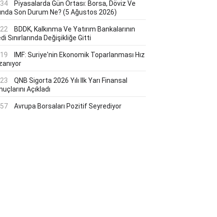
:34
Piyasalarda Gün Ortası: Borsa, Döviz Ve
tında Son Durum Ne? (5 Ağustos 2026)
:22
BDDK, Kalkınma Ve Yatırım Bankalarının
di Sınırlarında Değişikliğe Gitti
:19
IMF: Suriye'nin Ekonomik Toparlanması Hız
zanıyor
:23
QNB Sigorta 2026 Yılı Ilk Yarı Finansal
uçlarını Açıkladı
:57
Avrupa Borsaları Pozitif Seyrediyor