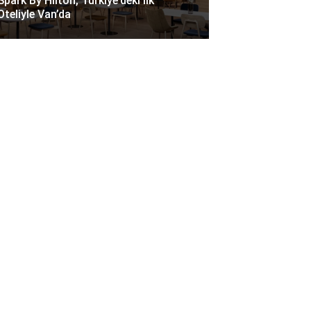
Spark By Hilton, Türkiye’deki Ilk
Oteliyle Van’da