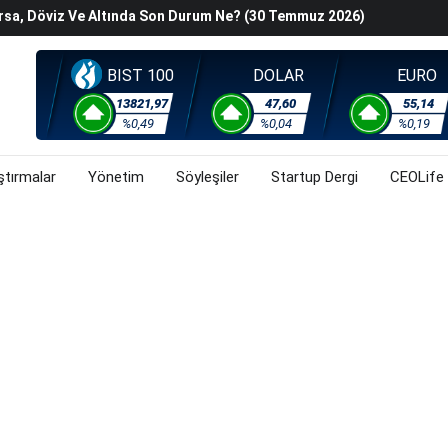
orsa, Döviz Ve Altında Son Durum Ne? (30 Temmuz 2026)
han Z. Diren Hayatını Kaybetti
Başladı? (30 Temmuz 2026)
BIST 100
DOLAR
EURO
steyenlere Yeni Alternatif: Fransa
lişkin Belirsizlikler Ve Jeopolitik Gerilimlerden Kaynaklı
13821,97
47,60
55,14
%0,49
%0,04
%0,19
orsa, Döviz Ve Altında Son Durum Ne? (30 Temmuz 2026)
ştırmalar
Yönetim
Söyleşiler
Startup Dergi
CEOLife