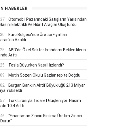
ON HABERLER
:37
Otomobil Pazarındaki Satışların Yarısından
lasını Elektrikli Ve Hibrit Araçlar Oluşturdu
:30
Euro Bölgesi'nde Üretici Fiyatları
ziran'da Azaldı
:25
ABD'de Özel Sektör Istihdamı Beklentilerin
ında Arttı
:25
Tesla Büyürken Nasıl Hızlandı?
:09
Metin Sözen Okulu Gaziantep’te Doğdu
:02
Burgan Bank'ın Aktif Büyüklüğü 213 Milyar
aya Yükseldi
:57
Türk Lirasıyla Ticaret Güçleniyor: Hacim
zde 10,4 Arttı
:46
“Finansman Zinciri Kırılırsa Üretim Zinciri
 Durur”