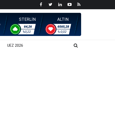
STERLİN
ALTIN
64,26
6565,28
%0,22
%-0,02
UEZ 2026