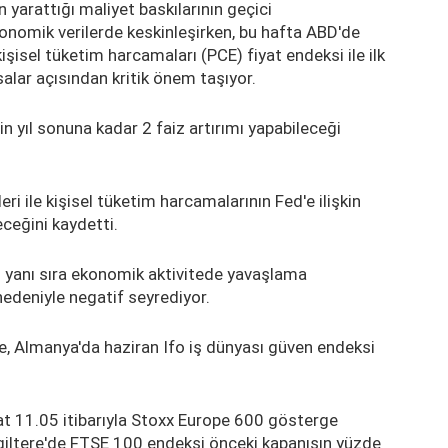
n yarattığı maliyet baskılarının geçici
onomik verilerde keskinleşirken, bu hafta ABD'de
işisel tüketim harcamaları (PCE) fiyat endeksi ile ilk
salar açısından kritik önem taşıyor.
in yıl sonuna kadar 2 faiz artırımı yapabileceği
eri ile kişisel tüketim harcamalarının Fed'e ilişkin
eceğini kaydetti.
 yanı sıra ekonomik aktivitede yavaşlama
nedeniyle negatif seyrediyor.
e, Almanya'da haziran Ifo iş dünyası güven endeksi
at 11.05 itibarıyla Stoxx Europe 600 gösterge
giltere'de FTSE 100 endeksi önceki kapanışın yüzde