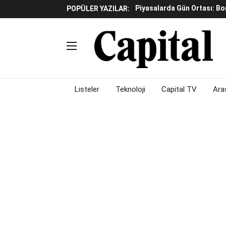
Piyasalarda Gün Ortası: B
POPÜLER YAZILAR:
İş Dünyasının Acı Kaybı: Or
Döviz Ve Altın Güne Nasıl 
Avrupa'da Yatırım Yapmak I
Küresel Piyasalarda Fed'e I
Satış Baskısı Hakim
Piyasalarda Gün Ortası: B
Listeler
Teknoloji
Capital TV
Ara