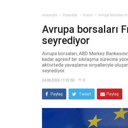
Anasayfa
Piyasalar
Borsa
Avrupa borsaları Fr
Avrupa borsaları F
seyrediyor
Avrupa borsaları, ABD Merkez Bankasının 
kadar agresif bir sıkılaşma sürecine yön
aktivitede yavaşlama sinyalleriyle oluşa
seyrediyor.
24.06.2026 11:32:50
0
Paylaş
Tweet
Paylaş