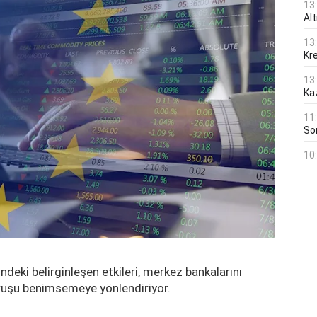
13
Al
13
Kre
13
Ka
11
Son
10
deki belirginleşen etkileri, merkez bankalarını
uruşu benimsemeye yönlendiriyor.