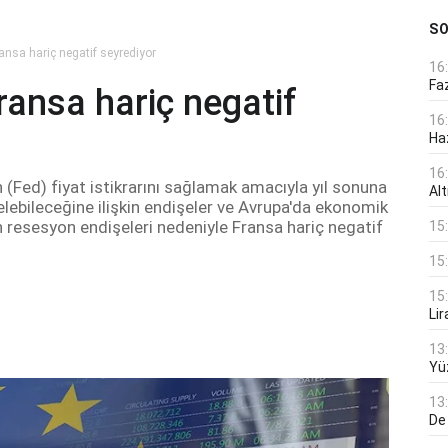
S
ansa hariç negatif seyrediyor
16
Faz
ransa hariç negatif
16
Ha
16
(Fed) fiyat istikrarını sağlamak amacıyla yıl sonuna
Alt
elebileceğine ilişkin endişeler ve Avrupa'da ekonomik
n resesyon endişeleri nedeniyle Fransa hariç negatif
15
15
15
Lir
13
Yü
13
De