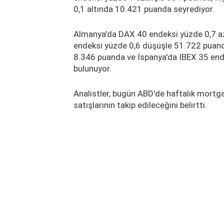
0,1 altında 10.421 puanda seyrediyor.
Almanya'da DAX 40 endeksi yüzde 0,7 az
endeksi yüzde 0,6 düşüşle 51.722 puand
8.346 puanda ve İspanya'da IBEX 35 end
bulunuyor.
Analistler, bugün ABD'de haftalık mortga
satışlarının takip edileceğini belirtti.