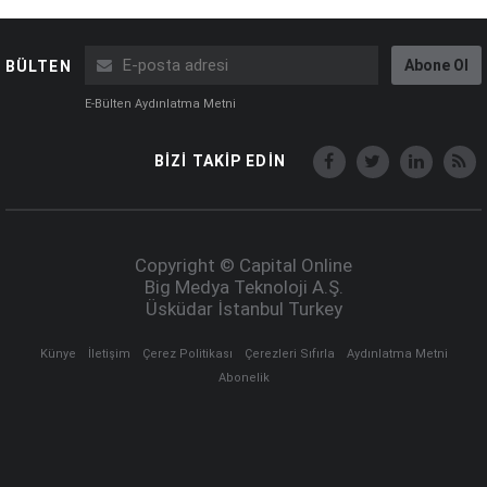
Abone Ol
BÜLTEN
E-Bülten Aydınlatma Metni
BİZİ TAKİP EDİN
Copyright © Capital Online
Big Medya Teknoloji A.Ş.
Üsküdar İstanbul Turkey
Künye
İletişim
Çerez Politikası
Çerezleri Sıfırla
Aydınlatma Metni
Abonelik