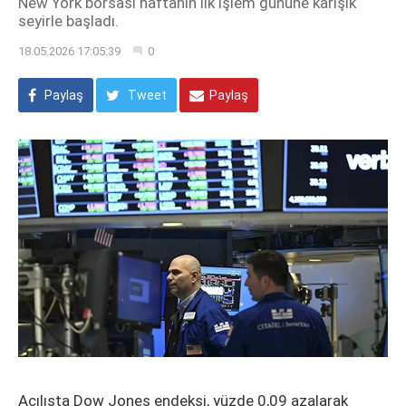
New York borsası haftanın ilk işlem gününe karışık
seyirle başladı.
18.05.2026 17:05:39
0
Paylaş
Tweet
Paylaş
Açılışta Dow Jones endeksi, yüzde 0,09 azalarak