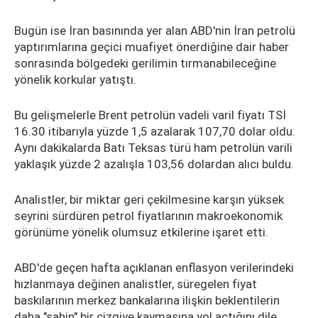
Bugün ise İran basınında yer alan ABD'nin İran petrolü
yaptırımlarına geçici muafiyet önerdiğine dair haber
sonrasında bölgedeki gerilimin tırmanabileceğine
yönelik korkular yatıştı.
Bu gelişmelerle Brent petrolün vadeli varil fiyatı TSİ
16.30 itibarıyla yüzde 1,5 azalarak 107,70 dolar oldu.
Aynı dakikalarda Batı Teksas türü ham petrolün varili
yaklaşık yüzde 2 azalışla 103,56 dolardan alıcı buldu.
Analistler, bir miktar geri çekilmesine karşın yüksek
seyrini sürdüren petrol fiyatlarının makroekonomik
görünüme yönelik olumsuz etkilerine işaret etti.
ABD'de geçen hafta açıklanan enflasyon verilerindeki
hızlanmaya değinen analistler, süregelen fiyat
baskılarının merkez bankalarına ilişkin beklentilerin
daha "şahin" bir çizgiye kaymasına yol açtığını dile