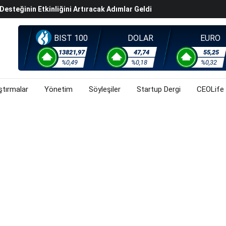
steğinin Etkinliğini Artıracak Adımlar Geldi
arısında 119,5 Milyar Liralık Sukuk Ihraç Etti
ek Hafta Gözler ABD'de Açıklanacak Tarım Dışı Istihdam
BIST 100
DOLAR
EURO
evel Üst Yönetim Yapılanmasına Geçti
13821,97
47,74
55,25
%0,49
%0,18
%0,32
ahnesine Dönüşüyor
ştırmalar
Yönetim
Söyleşiler
Startup Dergi
CEOLife