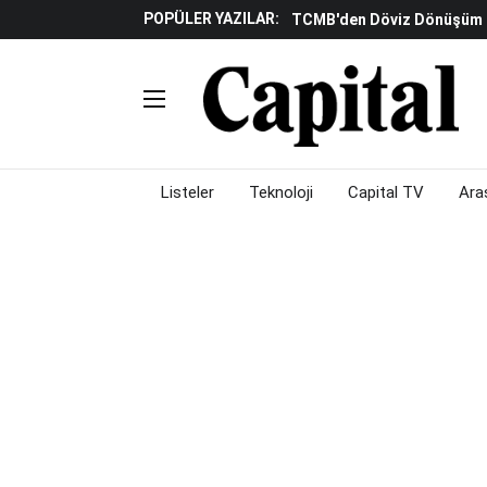
POPÜLER YAZILAR:
TCMB'den Döviz Dönüşüm De
Katılım Bankaları Yılın Ilk Y
Küresel Piyasalarda Gelec
Verisine Çevrildi
Altınay Savunma Grubu C-L
Çalışma Alanları Konser S
Listeler
Teknoloji
Capital TV
Ara