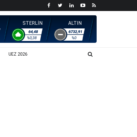
STERLİN
ALTIN
64,48
6732,91
%0,38
%0
UEZ 2026