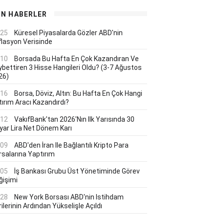
ON HABERLER
:25
Küresel Piyasalarda Gözler ABD'nin
flasyon Verisinde
:10
Borsada Bu Hafta En Çok Kazandıran Ve
ybettiren 3 Hisse Hangileri Oldu? (3-7 Ağustos
26)
:16
Borsa, Döviz, Altın: Bu Hafta En Çok Hangi
tırım Aracı Kazandırdı?
:12
VakıfBank'tan 2026'nın Ilk Yarısında 30
lyar Lira Net Dönem Karı
:09
ABD'den İran Ile Bağlantılı Kripto Para
rsalarına Yaptırım
:05
İş Bankası Grubu Üst Yönetiminde Görev
ğişimi
:28
New York Borsası ABD'nin Istihdam
ilerinin Ardından Yükselişle Açıldı