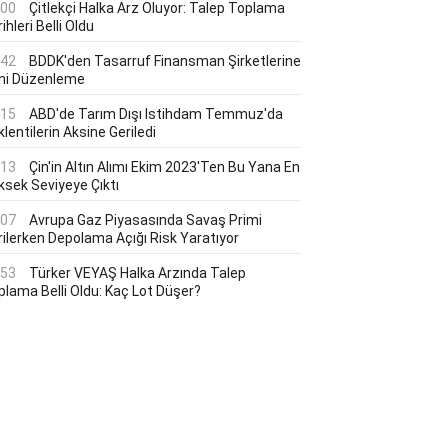
:00
Çitlekçi Halka Arz Oluyor: Talep Toplama
ihleri Belli Oldu
:42
BDDK'den Tasarruf Finansman Şirketlerine
ni Düzenleme
:15
ABD'de Tarım Dışı Istihdam Temmuz'da
lentilerin Aksine Geriledi
:13
Çin'in Altın Alımı Ekim 2023'ten Bu Yana En
ksek Seviyeye Çıktı
:07
Avrupa Gaz Piyasasında Savaş Primi
rilerken Depolama Açığı Risk Yaratıyor
:53
Türker VEYAŞ Halka Arzında Talep
plama Belli Oldu: Kaç Lot Düşer?