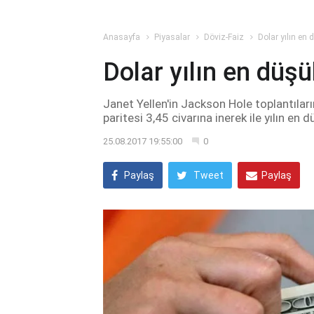
Anasayfa
Piyasalar
Döviz-Faiz
Dolar yılın en
Dolar yılın en düşü
Janet Yellen'in Jackson Hole toplantılar
paritesi 3,45 civarına inerek ile yılın en 
25.08.2017 19:55:00
0
Paylaş
Tweet
Paylaş