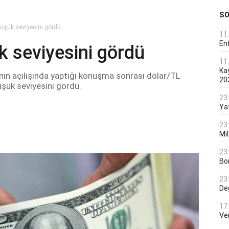
S
 düşük seviyesini gördü
11
En
k seviyesini gördü
11
Ka
ının açılışında yaptığı konuşma sonrası dolar/TL
20
düşük seviyesini gördü.
23
Ya
23
Mi
23
Bo
23
De
17
Ver