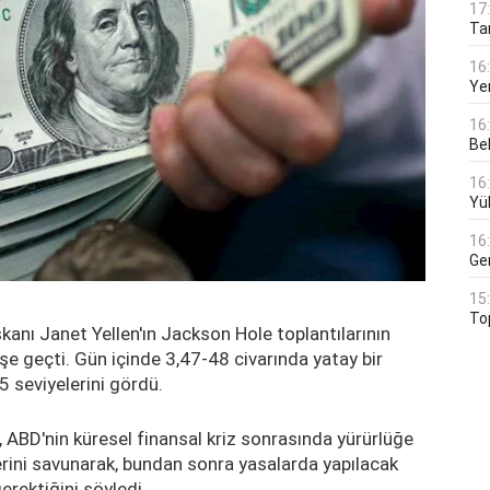
17
Tar
16
Ye
16
Bek
16
Yü
16
Ge
15
To
anı Janet Yellen'ın Jackson Hole toplantılarının
e geçti. Gün içinde 3,47-48 civarında yatay bir
5 seviyelerini gördü.
ABD'nin küresel finansal kriz sonrasında yürürlüğe
rini savunarak, bundan sonra yasalarda yapılacak
gerektiğini söyledi.