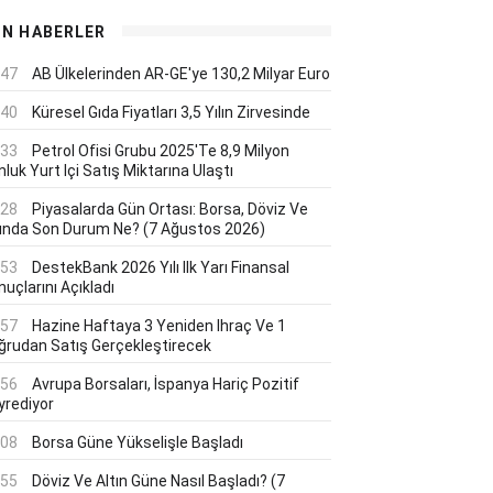
ON HABERLER
:47
AB Ülkelerinden AR-GE'ye 130,2 Milyar Euro
:40
Küresel Gıda Fiyatları 3,5 Yılın Zirvesinde
:33
Petrol Ofisi Grubu 2025'te 8,9 Milyon
luk Yurt Içi Satış Miktarına Ulaştı
:28
Piyasalarda Gün Ortası: Borsa, Döviz Ve
tında Son Durum Ne? (7 Ağustos 2026)
:53
DestekBank 2026 Yılı Ilk Yarı Finansal
uçlarını Açıkladı
:57
Hazine Haftaya 3 Yeniden Ihraç Ve 1
ğrudan Satış Gerçekleştirecek
:56
Avrupa Borsaları, İspanya Hariç Pozitif
yrediyor
:08
Borsa Güne Yükselişle Başladı
:55
Döviz Ve Altın Güne Nasıl Başladı? (7