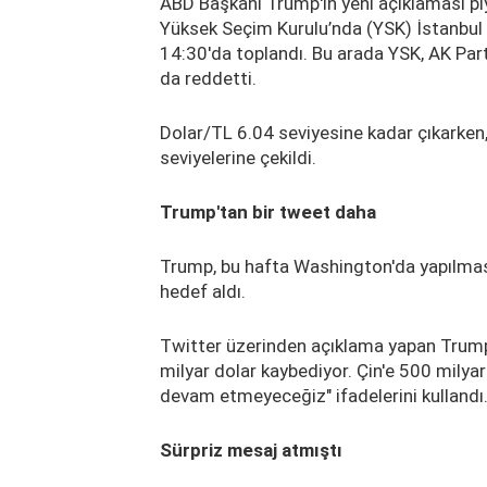
ABD Başkanı Trump'ın yeni açıklaması pi
Yüksek Seçim Kurulu’nda (YSK) İstanbul 
14:30'da toplandı. Bu arada YSK, AK Parti’n
da reddetti.
Dolar/TL 6.04 seviyesine kadar çıkarken,
seviyelerine çekildi.
Trump'tan bir tweet daha
Trump, bu hafta Washington'da yapılması
hedef aldı.
Twitter üzerinden açıklama yapan Trump, 
milyar dolar kaybediyor. Çin'e 500 mily
devam etmeyeceğiz" ifadelerini kullandı
Sürpriz mesaj atmıştı