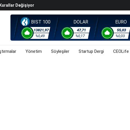
Kurallar Değişiyor
ralma Sürüyor
Başladı? (31 Temmuz 2026)
BIST 100
DOLAR
EURO
i Rallisi Risk Iştahını Artırdı
13821,97
47,71
55,03
orsa, Döviz Ve Altında Son Durum Ne? (31 Temmuz 2026)
%0,49
%0,17
%0,03
ştırmalar
Yönetim
Söyleşiler
Startup Dergi
CEOLife