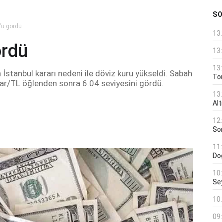
S
'ü gördü
13
ördü
13
13
İstanbul kararı nedeni ile döviz kuru yükseldi. Sabah
Ton
lar/TL öğlenden sonra 6.04 seviyesini gördü.
13
Al
12
Son
11
Do
10
Se
10
09