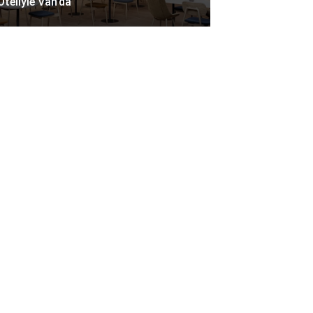
Oteliyle Van’da