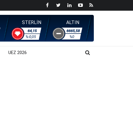
STERLİN
ALTIN
64,15
6665,58
%-0,05
%0
UEZ 2026