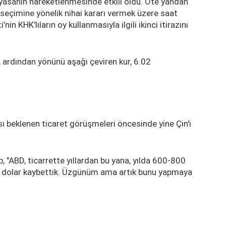
yasanın hareketlenmesinde etkili oldu. Öte yandan
seçimine yönelik nihai kararı vermek üzere saat
in KHK’lıların oy kullanmasıyla ilgili ikinci itirazını
 ardından yönünü aşağı çeviren kur, 6.02
 beklenen ticaret görüşmeleri öncesinde yine Çin'i
"ABD, ticarrette yıllardan bu yana, yılda 600-800
ar dolar kaybettik. Üzgünüm ama artık bunu yapmaya
.