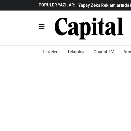
POPÜLER YAZILAR:
Yapay Zeka Reklamlarında 
Beyaz Eşya Sektöründe Da
Döviz Ve Altın Güne Nasıl 
Küresel Piyasalarda Teknoloj
Piyasalarda Gün Ortası: B
Listeler
Teknoloji
Capital TV
Ara