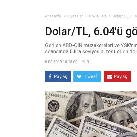
Anasayfa
Piyasalar
Döviz-Faiz
Dolar/TL, 6.04
Dolar/TL, 6.04'ü g
Gerilen ABD-ÇİN müzakereleri ve YSK'nın 
seansında 6 lira seviyesini test eden do
6.05.2019 16:18:00
0
Paylaş
Tweet
Paylaş