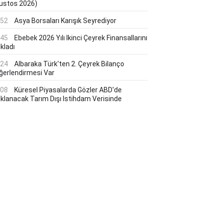
ustos 2026)
:52
Asya Borsaları Karışık Seyrediyor
:45
Ebebek 2026 Yılı Ikinci Çeyrek Finansallarını
kladı
:24
Albaraka Türk'ten 2. Çeyrek Bilanço
ğerlendirmesi Var
:08
Küresel Piyasalarda Gözler ABD'de
ıklanacak Tarım Dışı Istihdam Verisinde