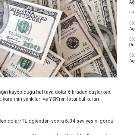
Ağ
09
09
Açı
09
De
09
Aç
iğin kaybolduğu haftaya dolar 6 liradan başlarken,
kararının yankıları ve YSK'nın İstanbul kararı
eden dolar/TL öğlenden sonra 6.04 seviyesini gördü.