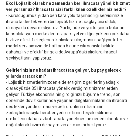
Ekol Lojistik olarak ne zamandan beri ihracata yönelik hizmet
veriyorsunuz? İhracatta sizi farklı kılan özellikleriniz nedir?
- Kurulduğumuz yıldan beri kara yolu taşımacılığı servisimizle
ihracata destek veren bir lojistik hizmet sağlayıcısı olduk;
olmaya da devam ediyoruz. Yurtiçinde ve yurtdışında bulunan
konsolidasyon merkezlerimiz parsiyel ve diğer yüklerin çok daha
hızlı ve efektif elleçlenerek alıcılara ulaşmasını sağlıyor. Inter-
modal servisimizin de haftada 6 güne çıkmasıyla birlikte
dahahızlı ve efektif bir şekilde Avrupa'daki alıcılara ihracat
sevkiyatlarını yapıyoruz.
Gelirlerinizin ne kadarı ihracattan geliyor, bu pay gelecek
yıllarda artacak mı?
- Lojistik hizmetlerimizden elde ettiğimiz gelirlerin yaklaşık
olarak yüzde 35'i ihracata yönelik verdiğimiz hizmetlerden
geliyor. Türkiye ekonomisinin girdiği hızlı büyüme trendi, son
dönemde döviz kurlarında yaşanan dalgalanmaların da ihracatı
destekler yönde olması ve belli ürünlerin ithalatının
zorlaştırılmasıyla beraber yerli üretimin teşvik edilmesi
üreticilerin daha fazla ihracata yönelmesine neden olacaktır ve
doğal olarak bizim de payımızın artmasını bekliyoruz.