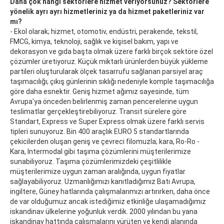
Daha çok hangi sektörlere hizmet veriyorsunuz? Sektörlere
yönelik ayrı ayrı hizmetleriniz ya da hizmet paketleriniz var
mı?
- Ekol olarak; hizmet, otomotiv, endüstri, perakende, tekstil,
FMCG, kimya, teknoloji, sağlık ve kişisel bakım, yapı ve
dekorasyon ve gıda başta olmak üzere farklı birçok sektöre özel
çözümler üretiyoruz. Küçük miktarlı ürünlerden büyük yükleme
partileri oluşturularak ölçek tasarrufu sağlanan parsiyel araç
taşımacılığı; çıkış günlerinin sıklığı nedeniyle komple taşımacılığa
göre daha esnektir. Geniş hizmet ağımız sayesinde, tüm
Avrupa'ya önceden belirlenmiş zaman pencerelerine uygun
teslimatlar gerçekleştirebiliyoruz. Transit sürelere göre
Standart, Express ve Super Express olmak üzere farklı servis
tipleri sunuyoruz. Bin 400 araçlık EURO 5 standartlarında
çekicilerden oluşan geniş ve çevreci filomuzla; kara, Ro-Ro -
Kara, Intermodal gibi taşıma çözümlerini müşterilerimize
sunabiliyoruz. Taşıma çözümlerimizdeki çeşitlilikle
müşterilerimize uygun zaman aralığında, uygun fiyatlar
sağlayabiliyoruz. Uzmanlığımızı kanıtladığımız Batı Avrupa,
ingiltere, Güney hatlarında çalışmalarımızı artırırken, daha önce
de var olduğumuz ancak istediğimiz etkinliğe ulaşamadığımız
iskandinav ülkelerine yoğunluk verdik. 2000 yılından bu yana
iskandinav hattında çalışmalarını yürüten ve kendi alanında