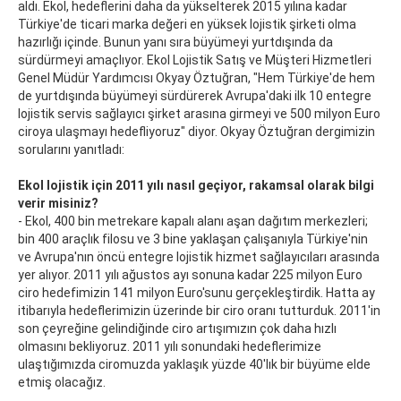
aldı. Ekol, hedeflerini daha da yükselterek 2015 yılına kadar
Türkiye'de ticari marka değeri en yüksek lojistik şirketi olma
hazırlığı içinde. Bunun yanı sıra büyümeyi yurtdışında da
sürdürmeyi amaçlıyor. Ekol Lojistik Satış ve Müşteri Hizmetleri
Genel Müdür Yardımcısı Okyay Öztuğran, "Hem Türkiye'de hem
de yurtdışında büyümeyi sürdürerek Avrupa'daki ilk 10 entegre
lojistik servis sağlayıcı şirket arasına girmeyi ve 500 milyon Euro
ciroya ulaşmayı hedefliyoruz" diyor. Okyay Öztuğran dergimizin
sorularını yanıtladı:
Ekol lojistik için 2011 yılı nasıl geçiyor, rakamsal olarak bilgi
verir misiniz?
- Ekol, 400 bin metrekare kapalı alanı aşan dağıtım merkezleri;
bin 400 araçlık filosu ve 3 bine yaklaşan çalışanıyla Türkiye'nin
ve Avrupa'nın öncü entegre lojistik hizmet sağlayıcıları arasında
yer alıyor. 2011 yılı ağustos ayı sonuna kadar 225 milyon Euro
ciro hedefimizin 141 milyon Euro'sunu gerçekleştirdik. Hatta ay
itibarıyla hedeflerimizin üzerinde bir ciro oranı tutturduk. 2011'in
son çeyreğine gelindiğinde ciro artışımızın çok daha hızlı
olmasını bekliyoruz. 2011 yılı sonundaki hedeflerimize
ulaştığımızda ciromuzda yaklaşık yüzde 40'lık bir büyüme elde
etmiş olacağız.