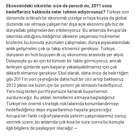
Ekonomideki sıkıntılar size de yansıdı mı, 2011 sonu
hedefleriniz hakkında neler tahmin ediyorsunuz?
Türkiye son
dönemde istikrarlı bir ekonomik çizelge ortaya koysa da global
düzende var olmaya çalışan her dışa açık ekonomi gibi biz de
dünyadaki gelişmelerden etkileniyoruz. Bu anlamda Avrupa'da
sıkıntıda olduğunu bildiğimiz ülkelerin yaşaması muhtemel
krizlerini; bu konuda yürütülen çalışmaları, dünya piyasalarındaki
anlık gelişmeleri çok iyi takip etmemiz gerekiyor. Türkiye,
dünyanın en hızlı büyüyen ilk üç ekonomisi arasında yer alıyor.
Dolayısıyla şu an için kötümser bir tablo görmüyoruz; ancak
ilerleyen günlerde aynı başarıyı yakalayabilmemiz için çok
dikkatli olmamız gerekiyor. Ekol olarak, daha önce de belirttiğim
gibi 2011'in son çeyreğinde daha hızlı bir ciro artışı bekliyoruz.
2012 yılının ise bizim için bir yatırım yılı olmasını hedefliyoruz.
Yeni müşterileri portföyümüze katarak büyümemizi
sürdüreceğiz. Bu yıldan temellerini atmaya başladığımız
Türkiye'nin önemli stratejik noktalarında konumlandırmayı
hedeflediğimiz depo inşaatlarımızı hayata geçireceğiz.
Avrupa'nın farklı coğrafyalarında yatırım çalışmalarımız sonuç
vermek üzere; bu anlamda çok kısa bir süre sonra bu konuyla
ilgili bilgilere de paylaşıyor olacağız.~