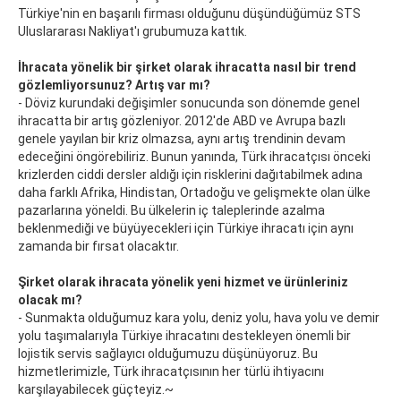
Türkiye'nin en başarılı firması olduğunu düşündüğümüz STS
Uluslararası Nakliyat'ı grubumuza kattık.
İhracata yönelik bir şirket olarak ihracatta nasıl bir trend
gözlemliyorsunuz? Artış var mı?
- Döviz kurundaki değişimler sonucunda son dönemde genel
ihracatta bir artış gözleniyor. 2012'de ABD ve Avrupa bazlı
genele yayılan bir kriz olmazsa, aynı artış trendinin devam
edeceğini öngörebiliriz. Bunun yanında, Türk ihracatçısı önceki
krizlerden ciddi dersler aldığı için risklerini dağıtabilmek adına
daha farklı Afrika, Hindistan, Ortadoğu ve gelişmekte olan ülke
pazarlarına yöneldi. Bu ülkelerin iç taleplerinde azalma
beklenmediği ve büyüyecekleri için Türkiye ihracatı için aynı
zamanda bir fırsat olacaktır.
Şirket olarak ihracata yönelik yeni hizmet ve ürünleriniz
olacak mı?
- Sunmakta olduğumuz kara yolu, deniz yolu, hava yolu ve demir
yolu taşımalarıyla Türkiye ihracatını destekleyen önemli bir
lojistik servis sağlayıcı olduğumuzu düşünüyoruz. Bu
hizmetlerimizle, Türk ihracatçısının her türlü ihtiyacını
karşılayabilecek güçteyiz.~