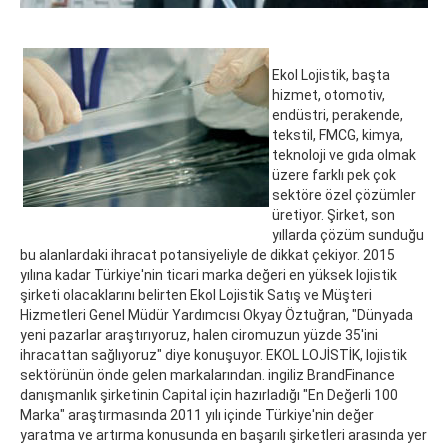
Ekol Lojistik, başta
hizmet, otomotiv,
endüstri, perakende,
tekstil, FMCG, kimya,
teknoloji ve gıda olmak
üzere farklı pek çok
sektöre özel çözümler
üretiyor. Şirket, son
yıllarda çözüm sunduğu
bu alanlardaki ihracat potansiyeliyle de dikkat çekiyor. 2015
yılına kadar Türkiye'nin ticari marka değeri en yüksek lojistik
şirketi olacaklarını belirten Ekol Lojistik Satış ve Müşteri
Hizmetleri Genel Müdür Yardımcısı Okyay Öztuğran, "Dünyada
yeni pazarlar araştırıyoruz, halen ciromuzun yüzde 35'ini
ihracattan sağlıyoruz" diye konuşuyor. EKOL LOJİSTİK, lojistik
sektörünün önde gelen markalarından. ingiliz BrandFinance
danışmanlık şirketinin Capital için hazırladığı "En Değerli 100
Marka" araştırmasında 2011 yılı içinde Türkiye'nin değer
yaratma ve artırma konusunda en başarılı şirketleri arasında yer