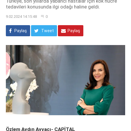
Türkiye, son yıllarda yabancı hastalar için kök hücre
tedavileri konusunda ilgi odağı haline geldi.
9.02.2024 14:15:48
0
Paylaş
Tweet
Paylaş
Özlem Aydın Ayvacı- CAPİTAL