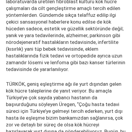
laboratuvarda üretilen fibroblast kültürü kök hücre
çalışmaları da cilt gençleştirme amaçlı tercih edilen
yöntemlerden. Gündemde sıkça telaffuz edilip ilgi
çekici sansasyonel haberlere konu edilse de kök
hüceden sadece, estetik ve güzellik sektöründe değil;
yanık ve yara tedavilerinde, alzheimer, parkinson gibi
nörodejeneratif hastalıkların tedavisinde, infertilite
(kısırlık) yani tüp bebek tedavisinde, eklem
hastalıklarında fizik tedavi ve ortopedide ayrıca uzun
zamandır lösemi ve lenfoma gibi bazı kanser türlerinin
tedavisinde de yararlanılıyor.
TÜRKÖK, geniş eşleştirme ağı ile yurt dışından gelen
kök hücre taleplerine de yanıt veriyor. Bu amaçla
Türkiye’ye çok sayıda yabancı hastanın da
başvurduğunu söyleyen Üregen, “Çoğu hasta tedavi
süreci için Türkiye’ye gelmeyi tercih ederken, yurt dışı
hasta ile eşleşme bizim bankamızdan sağlanırsa, çok
zor ve detaylı bir süreç de olsa kök hücreyi
hazırlayarak yurt dışına da gönderebiliyoruz. Bugün, bu