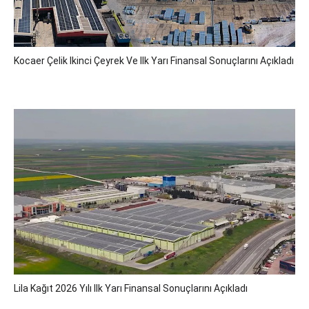
Kocaer Çelik Ikinci Çeyrek Ve Ilk Yarı Finansal Sonuçlarını Açıkladı
Lila Kağıt 2026 Yılı Ilk Yarı Finansal Sonuçlarını Açıkladı