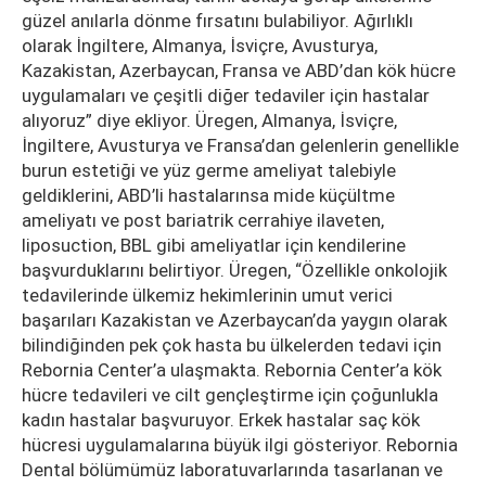
güzel anılarla dönme fırsatını bulabiliyor. Ağırlıklı
olarak İngiltere, Almanya, İsviçre, Avusturya,
Kazakistan, Azerbaycan, Fransa ve ABD’dan kök hücre
uygulamaları ve çeşitli diğer tedaviler için hastalar
alıyoruz” diye ekliyor. Üregen, Almanya, İsviçre,
İngiltere, Avusturya ve Fransa’dan gelenlerin genellikle
burun estetiği ve yüz germe ameliyat talebiyle
geldiklerini, ABD’li hastalarınsa mide küçültme
ameliyatı ve post bariatrik cerrahiye ilaveten,
liposuction, BBL gibi ameliyatlar için kendilerine
başvurduklarını belirtiyor. Üregen, “Özellikle onkolojik
tedavilerinde ülkemiz hekimlerinin umut verici
başarıları Kazakistan ve Azerbaycan’da yaygın olarak
bilindiğinden pek çok hasta bu ülkelerden tedavi için
Rebornia Center’a ulaşmakta. Rebornia Center’a kök
hücre tedavileri ve cilt gençleştirme için çoğunlukla
kadın hastalar başvuruyor. Erkek hastalar saç kök
hücresi uygulamalarına büyük ilgi gösteriyor. Rebornia
Dental bölümümüz laboratuvarlarında tasarlanan ve