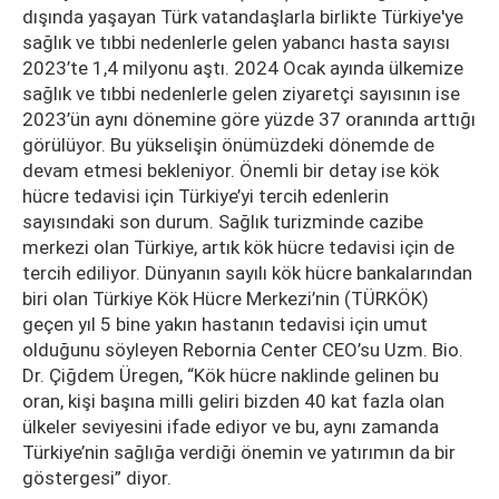
dışında yaşayan Türk vatandaşlarla birlikte Türkiye'ye
sağlık ve tıbbi nedenlerle gelen yabancı hasta sayısı
2023’te 1,4 milyonu aştı. 2024 Ocak ayında ülkemize
sağlık ve tıbbi nedenlerle gelen ziyaretçi sayısının ise
2023’ün aynı dönemine göre yüzde 37 oranında arttığı
görülüyor. Bu yükselişin önümüzdeki dönemde de
devam etmesi bekleniyor. Önemli bir detay ise kök
hücre tedavisi için Türkiye’yi tercih edenlerin
sayısındaki son durum. Sağlık turizminde cazibe
merkezi olan Türkiye, artık kök hücre tedavisi için de
tercih ediliyor. Dünyanın sayılı kök hücre bankalarından
biri olan Türkiye Kök Hücre Merkezi’nin (TÜRKÖK)
geçen yıl 5 bine yakın hastanın tedavisi için umut
olduğunu söyleyen Rebornia Center CEO’su Uzm. Bio.
Dr. Çiğdem Üregen, “Kök hücre naklinde gelinen bu
oran, kişi başına milli geliri bizden 40 kat fazla olan
ülkeler seviyesini ifade ediyor ve bu, aynı zamanda
Türkiye’nin sağlığa verdiği önemin ve yatırımın da bir
göstergesi” diyor.