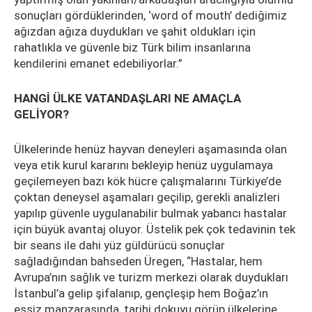
sonuçları gördüklerinden, ‘word of mouth’ dediğimiz
ağızdan ağıza duydukları ve şahit oldukları için
rahatlıkla ve güvenle biz Türk bilim insanlarına
kendilerini emanet edebiliyorlar.”
HANGİ ÜLKE VATANDAŞLARI NE AMAÇLA
GELİYOR?
Ülkelerinde henüz hayvan deneyleri aşamasında olan
veya etik kurul kararını bekleyip henüz uygulamaya
geçilemeyen bazı kök hücre çalışmalarını Türkiye’de
çoktan deneysel aşamaları geçilip, gerekli analizleri
yapılıp güvenle uygulanabilir bulmak yabancı hastalar
için büyük avantaj oluyor. Üstelik pek çok tedavinin tek
bir seans ile dahi yüz güldürücü sonuçlar
sağladığından bahseden Üregen, “Hastalar, hem
Avrupa’nın sağlık ve turizm merkezi olarak duydukları
İstanbul’a gelip şifalanıp, gençleşip hem Boğaz’ın
eşsiz manzarasında, tarihi dokuyu görüp ülkelerine