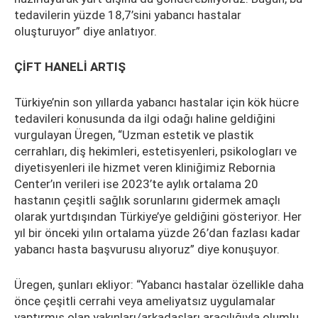
tedavilerin yüzde 18,7’sini yabancı hastalar
oluşturuyor” diye anlatıyor.
ÇİFT HANELİ ARTIŞ
Türkiye’nin son yıllarda yabancı hastalar için kök hücre
tedavileri konusunda da ilgi odağı haline geldiğini
vurgulayan Üregen, “Uzman estetik ve plastik
cerrahları, diş hekimleri, estetisyenleri, psikologları ve
diyetisyenleri ile hizmet veren kliniğimiz Rebornia
Center’ın verileri ise 2023’te aylık ortalama 20
hastanın çeşitli sağlık sorunlarını gidermek amaçlı
olarak yurtdışından Türkiye’ye geldiğini gösteriyor. Her
yıl bir önceki yılın ortalama yüzde 26’dan fazlası kadar
yabancı hasta başvurusu alıyoruz” diye konuşuyor.
Üregen, şunları ekliyor: “Yabancı hastalar özellikle daha
önce çeşitli cerrahi veya ameliyatsız uygulamalar
yaptırmış olan yakınları/arkadaşları aracılığıyla olumlu