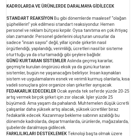
KADROLARDA VE ÜRÜNLERDE DARALMAYA GİDİLECEK
STANDART REAKSİYON
Bu gibi dönemlerde maalesef “olağan
şüphelilerin” yok edilmesi standart reaksiyondur. Hemen
personel ve reklam bütçesi kırpılır. Oysa tanıtıma en çok ihtiyaç
olan zamandır. Personel giderlerini oluşturan unsurlar da
sadece “insan sayısı” değil, yıllar içinde şirketin nasıl
örgütlendiği, yapılandığı, verimliliği, ücretleri nasıl bir sisteme
oturttuğu ya da oturtamadığı gibi şeylere bağlıdır.
GÜNÜ KURTARAN SİSTEMLER
Aslında geçmiş kararlar,
geçmişte kurulan öngörüsü eksik ya da günü kurtaran
sistemler, bugün ne yaşanacağını belirliyor. İnsan kaynakları
sistem ve uygulamalarını esnek ve verimli kurmuş olanlarla, kısa
vadeli sonuçlara göre organize olan şirketler ayrışacak.
FEDAKARLIK EDECEKLER
Ocak ayında tek seferde yüzde 20-25
artış vermek birçok şirket için zor olacak. İşler yüzde 25
büyümedi. Ama yaşam da pahalandı. Muhtemelen düşük ücretli
çalışanlar daha yüksek artış alacak, yüksek ücretliler biraz
fedakarlık edecek. Kazanmayı bekleme sabrının azaldığı bu
dönemde kadrolarda, departmanlarda, ürünlerde, mağazalarda,
şubelerde daralmaya gidilecek.
FARKLILIKLARI DESTEKLEMEK
Teknoloji başta olmak üzere