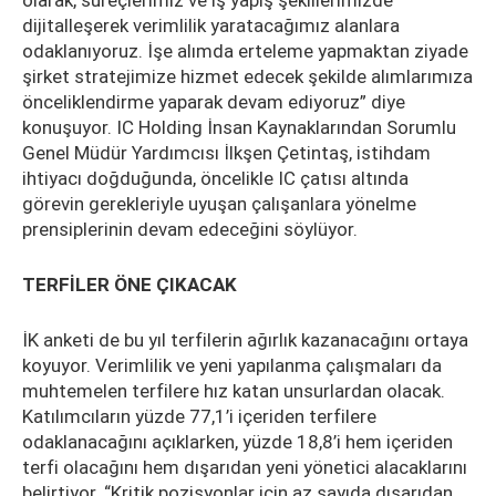
olarak, süreçlerimiz ve iş yapış şekillerimizde
dijitalleşerek verimlilik yaratacağımız alanlara
odaklanıyoruz. İşe alımda erteleme yapmaktan ziyade
şirket stratejimize hizmet edecek şekilde alımlarımıza
önceliklendirme yaparak devam ediyoruz” diye
konuşuyor. IC Holding İnsan Kaynaklarından Sorumlu
Genel Müdür Yardımcısı İlkşen Çetintaş, istihdam
ihtiyacı doğduğunda, öncelikle IC çatısı altında
görevin gerekleriyle uyuşan çalışanlara yönelme
prensiplerinin devam edeceğini söylüyor.
TERFİLER ÖNE ÇIKACAK
İK anketi de bu yıl terfilerin ağırlık kazanacağını ortaya
koyuyor. Verimlilik ve yeni yapılanma çalışmaları da
muhtemelen terfilere hız katan unsurlardan olacak.
Katılımcıların yüzde 77,1’i içeriden terfilere
odaklanacağını açıklarken, yüzde 18,8’i hem içeriden
terfi olacağını hem dışarıdan yeni yönetici alacaklarını
belirtiyor. “Kritik pozisyonlar için az sayıda dışarıdan