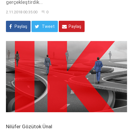
gerçekleştirdik...
2.11.2018 00:35:00
0
Paylaş
Tweet
Paylaş
Nilüfer Gözütok Ünal