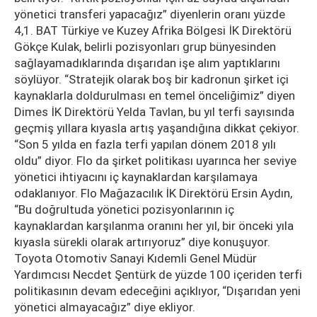
yönetici transferi yapacağız” diyenlerin oranı yüzde
4,1. BAT Türkiye ve Kuzey Afrika Bölgesi İK Direktörü
Gökçe Kulak, belirli pozisyonları grup bünyesinden
sağlayamadıklarında dışarıdan işe alım yaptıklarını
söylüyor. “Stratejik olarak boş bir kadronun şirket içi
kaynaklarla doldurulması en temel önceliğimiz” diyen
Dimes İK Direktörü Yelda Tavlan, bu yıl terfi sayısında
geçmiş yıllara kıyasla artış yaşandığına dikkat çekiyor.
“Son 5 yılda en fazla terfi yapılan dönem 2018 yılı
oldu” diyor. Flo da şirket politikası uyarınca her seviye
yönetici ihtiyacını iç kaynaklardan karşılamaya
odaklanıyor. Flo Mağazacılık İK Direktörü Ersin Aydın,
“Bu doğrultuda yönetici pozisyonlarının iç
kaynaklardan karşılanma oranını her yıl, bir önceki yıla
kıyasla sürekli olarak artırıyoruz” diye konuşuyor.
Toyota Otomotiv Sanayi Kıdemli Genel Müdür
Yardımcısı Necdet Şentürk de yüzde 100 içeriden terfi
politikasının devam edeceğini açıklıyor, “Dışarıdan yeni
yönetici almayacağız” diye ekliyor.