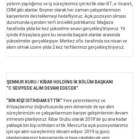
yatırım yaptığımız ve iş süreçlerimiz için kritik olan BT, e-ticaret,
CRM gibi alanlar. Boyner olarak her zaman çalışanlarımızın
kariyerlerini desteklemeyi hedefliyoruz. Açık pozisyon olması
durumunda içeriden terfi öncelikli politikamız. Mağaza
tarafında yılda bir kez yükselme sınavı gerçekleştiriyoruz. Yıl
içinde ihtiyaçlara göre bu sınavda başarılı olanlar arasında
yükselmeler gerçekleşiyor. Merkez ofis tarafında ise nisan ve
ekim olmak üzere yılda 2 kez terfilerimizi gerçekleştiriyoruz.
ŞENNUR KURU / KİBAR HOLDİNG İK BÖLÜM BAŞKANI
“C SEVİYEDE ALIM DEVAM EDECEK”
“BİN KİŞİ İSTİHDAM ETTİK”
Yeni yatırımlarımız ve
ihtiyaçlarımız doğrultusunda yeni dönemde de işe alım
süreçlerimizin ve çalışanlarımızın kariyer gelişimlerinin devam
etmesini planlıyoruz. Kibar Grubu olarak 2018’de şu ana kadar
yaklaşık bin kişi istihdam ettik. Mevcutta açık pozisyonlarımız
için işe alım süreçlerimiz devam ediyor. 2019 iş gücü
planlamalarımız kapsamında ortaya çıkabilecek yeni