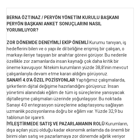
BERNA ÖZTINAZ / PERYÖN YÖNETİM KURULU BAŞKANI
PERYÖN BAŞKANI ANKET SONUÇLARINI NASIL
YORUMLUYOR?
ZOR DÖNEMDE DENEYİMLİ EKİP ÖNEMLİ
Kurumu tanıyan, iş
hedeflerini bilen ve o yapı ile dil birliğine erişmiş bir çalışan, o
markayı ileriye taşıyan bir anahtar görevi görüyor. Bu nedenle
özellikle zor zamanlarda insan kaynağı çok daha kritik bir
öneme kavuşuyor. Nitekim kurumların yüzde 38,8’inin mevcut
çalışanlarıyla devam etme kararı aldığını görüyoruz.
SANAYİ 4.0’A ÖZEL POZİSYONLAR
Yaptığımız çalışmalarda,
şirketlerin dijital değişime hazırlandığını görüyoruz. İnsan
yönetimi alanındaki eğilim de tüm iş süreçlerine yansıyacak
dijitalleşme çalışmaları üzerinde yoğunlaşıyor. Bu noktada
Sanayi 4.0 entegrasyon süreçlerine adaptasyonu sağlayan
uzmanlık pozisyonlarına doğru bir eğilim var. Yüzde 32,9 bu
tablonun bir işareti.
İYİLEŞTİRMEDE SATIŞ VE PAZARLAMANIN ROLÜ
Kurumların,
dışa açılan yüzü olduğu kadar ekonomik anlamda da önemli bir
birimi olan satış ve pazarlamaya zor dönemde ağırlık veriyor