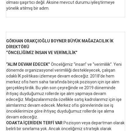
olması şaşırtıcı değil. Aksine mevcut durumu iyileştirmeye
yönelik atılmış bir adım.
GÖKHAN ORAKÇIOĞLU BOYNER BÜYÜK MAĞAZACILIK İK
DİREKTÖRÜ
“ÖNCELİĞİMİZ İNSAN VE VERİMLİLİK”
“ALIM DEVAM EDECEK”
Önceliğimiz “insan” ve “verimlilik”. Yeni
dönemde organizasyonel verimliliği destekleyecek, çalışan
odaklı İK politikası izlemeye devam edeceğiz. 2018’de hem
merkez ofis hem saha tarafında birçok pozisyon için işe alım
gerçekleştirdik. Bu yılın son çeyreğinde ve 2019 döneminde
ihtiyaç duyduğumuz rollerde işe alım yapmaya devam
edeceğiz. Mağazalarımızda özellikle satış kadrolarımız için işe
alımlarımız devam edecek. Merkez ofis görevlerinde ise iş
öncekilerimize göre ihtiyaç duyduğumuz rollerde işe alıma
devam edeceğiz.
ODAKTA İÇERİDEN TERFİ VAR
Pozisyon veya departman olarak
belirli bir sınırlama yok. Ancak önceliğimiz stratejik olarak