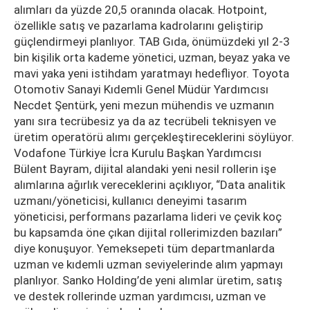
alımları da yüzde 20,5 oranında olacak. Hotpoint,
özellikle satış ve pazarlama kadrolarını geliştirip
güçlendirmeyi planlıyor. TAB Gıda, önümüzdeki yıl 2-3
bin kişilik orta kademe yönetici, uzman, beyaz yaka ve
mavi yaka yeni istihdam yaratmayı hedefliyor. Toyota
Otomotiv Sanayi Kıdemli Genel Müdür Yardımcısı
Necdet Şentürk, yeni mezun mühendis ve uzmanın
yanı sıra tecrübesiz ya da az tecrübeli teknisyen ve
üretim operatörü alımı gerçekleştireceklerini söylüyor.
Vodafone Türkiye İcra Kurulu Başkan Yardımcısı
Bülent Bayram, dijital alandaki yeni nesil rollerin işe
alımlarına ağırlık vereceklerini açıklıyor, “Data analitik
uzmanı/yöneticisi, kullanıcı deneyimi tasarım
yöneticisi, performans pazarlama lideri ve çevik koç
bu kapsamda öne çıkan dijital rollerimizden bazıları”
diye konuşuyor. Yemeksepeti tüm departmanlarda
uzman ve kıdemli uzman seviyelerinde alım yapmayı
planlıyor. Sanko Holding’de yeni alımlar üretim, satış
ve destek rollerinde uzman yardımcısı, uzman ve