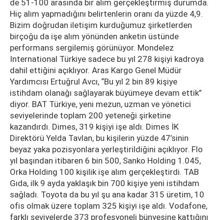
de 51-100 arasında bir alım gerçekleştirmiş durumda.
Hiç alım yapmadığını belirtenlerin oranı da yüzde 4,9.
Bizim doğrudan iletişim kurduğumuz şirketlerden
birçoğu da işe alım yönünden anketin üstünde
performans sergilemiş görünüyor. Mondelez
International Türkiye sadece bu yıl 278 kişiyi kadroya
dahil ettiğini açıklıyor. Aras Kargo Genel Müdür
Yardımcısı Ertuğrul Avcı, “Bu yıl 2 bin 89 kişiye
istihdam olanağı sağlayarak büyümeye devam ettik”
diyor. BAT Türkiye, yeni mezun, uzman ve yönetici
seviyelerinde toplam 200 yeteneği şirketine
kazandırdı. Dimes, 319 kişiyi işe aldı. Dimes İK
Direktörü Yelda Tavlan, bu kişilerin yüzde 47’sinin
beyaz yaka pozisyonlara yerleştirildiğini açıklıyor. Flo
yıl başından itibaren 6 bin 500, Sanko Holding 1.045,
Orka Holding 100 kişilik işe alım gerçekleştirdi. TAB
Gıda, ilk 9 ayda yaklaşık bin 700 kişiye yeni istihdam
sağladı. Toyota da bu yıl şu ana kadar 315 üretim, 10
ofis olmak üzere toplam 325 kişiyi işe aldı. Vodafone,
farklı seviyelerde 373 profesyoneli bünyesine kattığını