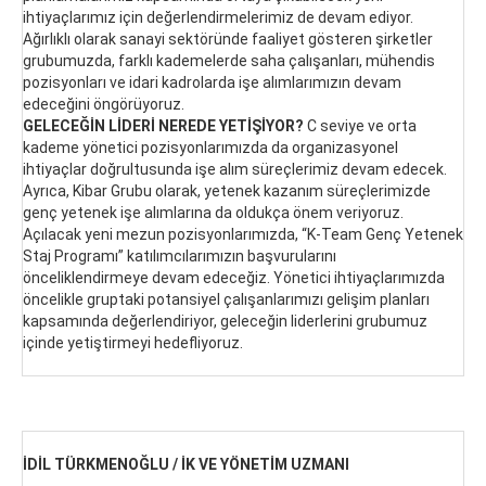
ihtiyaçlarımız için değerlendirmelerimiz de devam ediyor.
Ağırlıklı olarak sanayi sektöründe faaliyet gösteren şirketler
grubumuzda, farklı kademelerde saha çalışanları, mühendis
pozisyonları ve idari kadrolarda işe alımlarımızın devam
edeceğini öngörüyoruz.
GELECEĞİN LİDERİ NEREDE YETİŞİYOR?
C seviye ve orta
kademe yönetici pozisyonlarımızda da organizasyonel
ihtiyaçlar doğrultusunda işe alım süreçlerimiz devam edecek.
Ayrıca, Kibar Grubu olarak, yetenek kazanım süreçlerimizde
genç yetenek işe alımlarına da oldukça önem veriyoruz.
Açılacak yeni mezun pozisyonlarımızda, “K-Team Genç Yetenek
Staj Programı” katılımcılarımızın başvurularını
önceliklendirmeye devam edeceğiz. Yönetici ihtiyaçlarımızda
öncelikle gruptaki potansiyel çalışanlarımızı gelişim planları
kapsamında değerlendiriyor, geleceğin liderlerini grubumuz
içinde yetiştirmeyi hedefliyoruz.
İDİL TÜRKMENOĞLU / İK VE YÖNETİM UZMANI