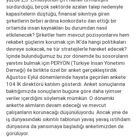
sürdürdüğü, birçok sektörde azalan talep nedeniyle
kapasitelerin düştüğü, finansal sıkıntıya giren
şirketlerin birbiri ardına konkordato ilan ettiği bir
ortamda insan kaynakları bu durumdan nasıl
etkilenecek? Şirketler hem mevcut pozisyonlarını hem
rekabet güçlerini korumak için İK’da hangi politikaları
devreye sokacak, ne tür stratejilerle hareket edecek?
İçinde bulunduğumuz bu zor dönemde bu sosoruların
yanıtını bulmak için PERYÖN (Türkiye İnsan Yönetimi
Derneği) ile birlikte özel bir anket gerçekleştirdik.
Ağustos-Eylül dönemlerinde hayata geçirilen ankete
104 İK direktörü katılım gösterdi. Anket sonuçlarına
baktığımızda sonuçların bugüne göre daha iyimser
veriler içerdiğini söylemek mümkün. O dönemki
ankette alımların devam edeceği ve mevcut
çalışanların korunacağı düşünülüyordu. Ancak yine de
iş dünyasındaki sıkıntılı tablonun yavaş yavaş istihdam
dünyasına da yansımaya başladığı anketimizden de
görülüyor.