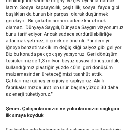
denildiğinde sadece doğayı ve çevreyi anlamamak
lazım. Sosyal kapsayıcılık, çeşitlilik, sosyal fayda gibi
başlıkları da bunun bir parçası olarak düşünmek
gerekiyor. Bir şirketin amacı sadece kar etmek
olamaz. ‘Dünyaya Saygılı, Dünyada Saygın’ vizyonumuz
bunu tarif ediyor. Ancak sadece sürdürülebilirliğe
adanmak yetmez, ölçmek de önemli. Pandemiyi
iğneye benzetirsek iklim değişikliği balyoz gibi geliyor.
Biz bu konuda pek çok şey yapıyoruz. Geri dönüşüm
tesislerimizde 1,3 milyon beyaz eşyayı dönüştürdük,
kullandığımız plastiğin yüzde 40’ını geri dönüşüm
malzemesinden üreteceğimizi taahhüt ettik.
Çatılarımızı güneş enerjisiyle kaplıyoruz. Akıllı
fabrikalarımızda üretilen ürün başına yüzde 30 daha
az enerji tüketiyoruz."
Şener: Çalışanlarımızın ve yolcularımızın sağlığını
ilk sıraya koyduk
Faaliyetlerinde karbondioksit salınımını azaltmak için