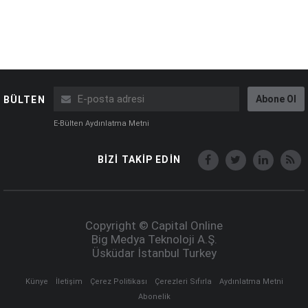
Abone Ol
BÜLTEN
E-Bülten Aydınlatma Metni
BİZİ TAKİP EDİN
Copyright © Capital Online
Big Medya Teknoloji A.Ş.
Üsküdar İstanbul Turkey
Künye
İletişim
Çerez Politikası
Çerezleri Sıfırla
Aydınlatma Metni
Abonelik