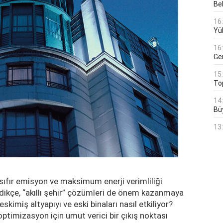
Bek
16
Yü
16
Ge
15
To
14
Bü
13
sıfır emisyon ve maksimum enerji verimliliği
ikçe, “akıllı şehir” çözümleri de önem kazanmaya
kimiş altyapıyı ve eski binaları nasıl etkiliyor?
ptimizasyon için umut verici bir çıkış noktası