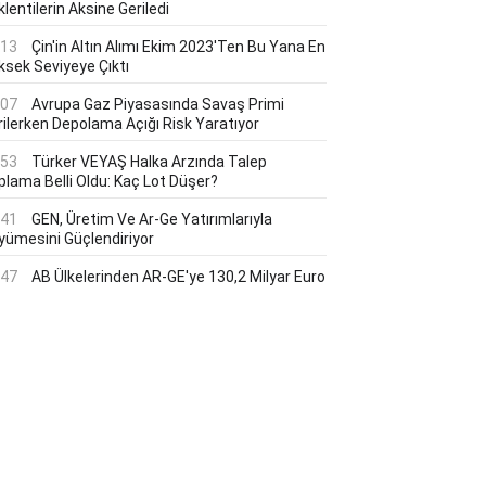
lentilerin Aksine Geriledi
:13
Çin'in Altın Alımı Ekim 2023'ten Bu Yana En
ksek Seviyeye Çıktı
:07
Avrupa Gaz Piyasasında Savaş Primi
rilerken Depolama Açığı Risk Yaratıyor
:53
Türker VEYAŞ Halka Arzında Talep
plama Belli Oldu: Kaç Lot Düşer?
:41
GEN, Üretim Ve Ar-Ge Yatırımlarıyla
yümesini Güçlendiriyor
:47
AB Ülkelerinden AR-GE'ye 130,2 Milyar Euro