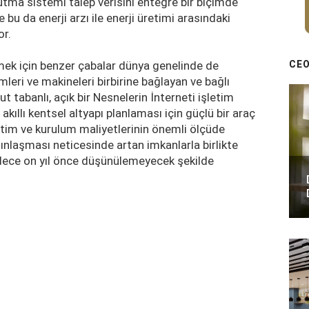
utma sistemi talep verisini entegre bir biçimde
u da enerji arzı ile enerji üretimi arasındaki
or.
CEO
tirmek için benzer çabalar dünya genelinde de
emleri ve makineleri birbirine bağlayan ve bağlı
lut tabanlı, açık bir Nesnelerin İnterneti işletim
kıllı kentsel altyapı planlaması için güçlü bir araç
etim ve kurulum maliyetlerinin önemli ölçüde
ınlaşması neticesinde artan imkanlarla birlikte
 sadece on yıl önce düşünülemeyecek şekilde