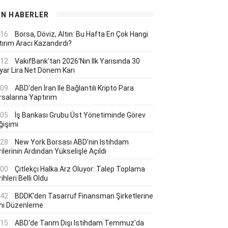
ON HABERLER
:16
Borsa, Döviz, Altın: Bu Hafta En Çok Hangi
tırım Aracı Kazandırdı?
:12
VakıfBank'tan 2026'nın Ilk Yarısında 30
lyar Lira Net Dönem Karı
:09
ABD'den İran Ile Bağlantılı Kripto Para
rsalarına Yaptırım
:05
İş Bankası Grubu Üst Yönetiminde Görev
ğişimi
:28
New York Borsası ABD'nin Istihdam
ilerinin Ardından Yükselişle Açıldı
:00
Çitlekçi Halka Arz Oluyor: Talep Toplama
ihleri Belli Oldu
:42
BDDK'den Tasarruf Finansman Şirketlerine
ni Düzenleme
:15
ABD'de Tarım Dışı Istihdam Temmuz'da