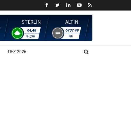
STERLİN
ALTIN
64,48
6737,49
%0,38
%0
UEZ 2026