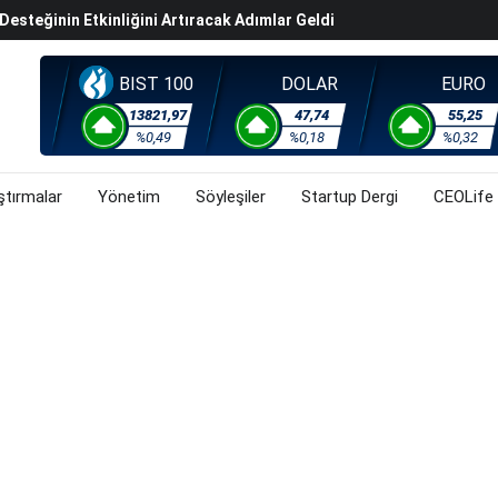
steğinin Etkinliğini Artıracak Adımlar Geldi
arısında 119,5 Milyar Liralık Sukuk Ihraç Etti
ek Hafta Gözler ABD'de Açıklanacak Tarım Dışı Istihdam
BIST 100
DOLAR
EURO
evel Üst Yönetim Yapılanmasına Geçti
13821,97
47,74
55,25
%0,49
%0,18
%0,32
ahnesine Dönüşüyor
ştırmalar
Yönetim
Söyleşiler
Startup Dergi
CEOLife