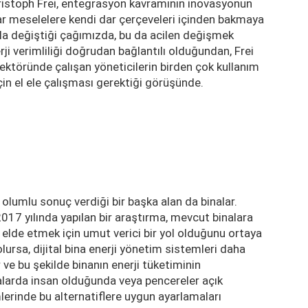
ristoph Frei, entegrasyon kavramının inovasyonun
ar meselelere kendi dar çerçeveleri içinden bakmaya
ızla değiştiği çağımızda, bu da acilen değişmek
ji verimliliği doğrudan bağlantılı olduğundan, Frei
sektöründe çalışan yöneticilerin birden çok kullanım
 için el ele çalışması gerektiği görüşünde.
ük olumlu sonuç verdiği bir başka alan da binalar.
17 yılında yapılan bir araştırma, mevcut binalara
 elde etmek için umut verici bir yol olduğunu ortaya
lursa, dijital bina enerji yönetim sistemleri daha
r ve bu şekilde binanın enerji tüketiminin
alarda insan olduğunda veya pencereler açık
erinde bu alternatiflere uygun ayarlamaları