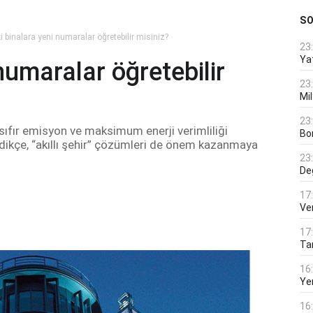
S
i binalara yeni numaralar öğretebilir misiniz?
23
Ya
numaralar öğretebilir
23
Mi
23
sıfır emisyon ve maksimum enerji verimliliği
Bo
ikçe, “akıllı şehir” çözümleri de önem kazanmaya
23
De
17
Ver
17
Tar
16
Ye
16