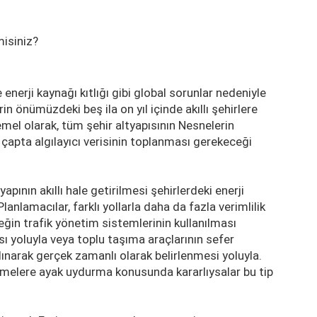
misiniz?
nerji kaynağı kıtlığı gibi global sorunlar nedeniyle
rin önümüzdeki beş ila on yıl içinde akıllı şehirlere
el olarak, tüm şehir altyapısının Nesnelerin
k çapta algılayıcı verisinin toplanması gerekeceği
apının akıllı hale getirilmesi şehirlerdeki enerji
lanlamacılar, farklı yollarla daha da fazla verimlilik
neğin trafik yönetim sistemlerinin kullanılması
sı yoluyla veya toplu taşıma araçlarının sefer
 alınarak gerçek zamanlı olarak belirlenmesi yoluyla.
rlemelere ayak uydurma konusunda kararlıysalar bu tip