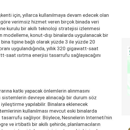
şkenti için, yıllarca kullanılmaya devam edecek olan
öre verimsiz hizmet veren birçok binada veri
 kurulu bir akıllı teknoloji stratejisi izlenmesi
lan modelleme, konut-dışı binalarda uygulanacak bir
bina tipine bağlı olarak yüzde 3 ile yüzde 20
oranı uygulandığında, yıllık 320 gigawatt-saat
att-saat ısıtma enerjisi tasarrufu sağlayacağını
krarına katkı yapacak önlemlerin alınmasını
lı sistemlerin devreye alınacağı bir durum söz
yileştirme yapılabilir. Binalara eklenecek
emlerinin kullanılması mevcut eski binalarda
 tasarrufu sağlıyor. Böylece, Nesnelerin Interneti’nin
 ve irtibatlı bir akıllı şehirde, planlamacıların