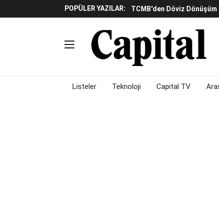
POPÜLER YAZILAR:
TCMB'den Döviz Dönüşüm De
Katılım Bankaları Yılın Ilk Y
Küresel Piyasalarda Gelec
Verisine Çevrildi
Altınay Savunma Grubu C-L
Çalışma Alanları Konser S
Listeler
Teknoloji
Capital TV
Ara