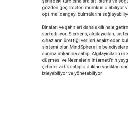
şehirdeki tüm binalara ait ısıtma ve soğ
gözden geçirmeleri mümkün olabiliyor ve b
optimal dengeyi bulmalarını sağlayabiliy
Binaları ve şehirleri daha akıllı hale ge
sarfediliyor. Siemens; algılayıcıları, sist
cihazların ürettiği verileri analiz eden bu
sistemi olan MindSphere ile belediyelere a
sunma imkanına sahip. Algılayıcıların ür
düşmesi ve Nesnelerin İnterneti’nin yayg
şehirler artık sahip oldukları varlıkları
izleyebiliyor ve yönetebiliyor.