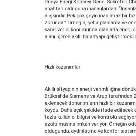
Dünya Enerji Konseyi Genel Sekreteri Ch
anahtarı olduğuna inananlardan: “İnsanl
alışkındır. Pek çok şeyin inanılmaz bir h
zorunda.” Örneğin, şehir planlama ve ener
karar verici konumunda olanlarla enerji 
alanı içeren akıllı bir altyapı geliştirmek
Hızlı kazanımlar
Akıllı altyapının enerji verimliliğine dön
Brüksel’de Siemens ve Arup tarafından 20
eklenecek donanımların hızlı bir kazanım
koydu. Daha açık şekilde ifade edilecek o
fazla kullanıcı bilgisi ve kontrolü sağlıyo
azaltılmasına imkan veriyor. Örneğin od
olduğunda, aydınlatma ve konfor sisteml