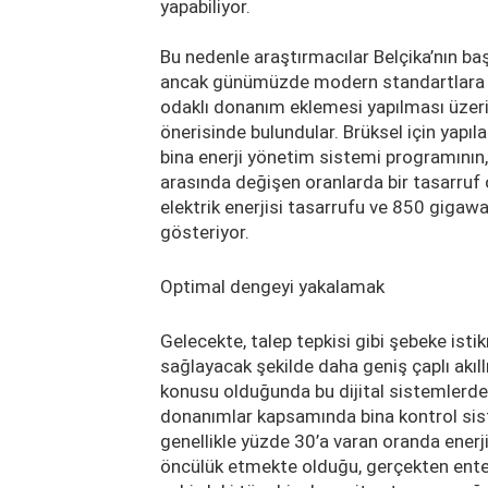
yapabiliyor.
Bu nedenle araştırmacılar Belçika’nın ba
ancak günümüzde modern standartlara g
odaklı donanım eklemesi yapılması üzerine
önerisinde bulundular. Brüksel için yapı
bina enerji yönetim sistemi programının, 
arasında değişen oranlarda bir tasarruf 
elektrik enerjisi tasarrufu ve 850 gigaw
gösteriyor.
Optimal dengeyi yakalamak
Gelecekte, talep tepkisi gibi şebeke isti
sağlayacak şekilde daha geniş çaplı akıl
konusu olduğunda bu dijital sistemlerde i
donanımlar kapsamında bina kontrol sist
genellikle yüzde 30’a varan oranda enerji
öncülük etmekte olduğu, gerçekten entegre