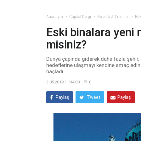
Anasayfa
Capital Dergi
Gelecek & Trendler
Esk
Eski binalara yeni 
misiniz?
Dünya çapında giderek daha fazla şehir, 
hedeflerine ulaşmayı kendine amaç edind
başladı...
3.05.2019 11:34:00
0
Paylaş
Tweet
Paylaş