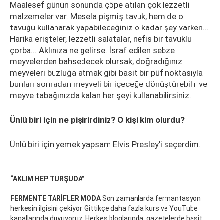
Maalesef günün sonunda çöpe atılan çok lezzetli
malzemeler var. Mesela pişmiş tavuk, hem de o
tavuğu kullanarak yapabileceğiniz o kadar şey varken...
Harika erişteler, lezzetli salatalar, nefis bir tavuklu
çorba... Aklınıza ne gelirse. İsraf edilen sebze
meyvelerden bahsedecek olursak, doğradığınız
meyveleri buzluğa atmak gibi basit bir püf noktasıyla
bunları sonradan meyveli bir içeceğe dönüştürebilir ve
meyve tabağınızda kalan her şeyi kullanabilirsiniz.
Ünlü biri için ne pişirirdiniz? O kişi kim olurdu?
Ünlü biri için yemek yapsam Elvis Presley’i seçerdim.
“AKLIM HEP TURŞUDA”
FERMENTE TARİFLER MODA
Son zamanlarda fermantasyon
herkesin ilgisini çekiyor. Gittikçe daha fazla kurs ve YouTube
kanallarında duyuyoruz. Herkes bloglarında, gazetelerde basit