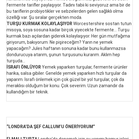
fermente tarifler paylaşıyor. Tadını tabii ki seviyoruz ama bir de
bu tariflerin probiyotikler ve sebzelerden gelen sağlıklı olma
özelliği var. Şu sıralar gerçekten moda.
TURŞU KURMAK KOLAYLAŞIYOR
Worcestershire sostan tutun
misoya, soya sosuna kadar birçok yiyecekte fermente… Turşu
kurmak bazı açılardan giderek kolaylaşıyor. Her gün mutfağıma
giriyorum, bakıyorum. Ne pişireceğim? Yarın ne yemek
yapacağım? Jules haftanın sonuna kadar bunu kullanmazsa
dondurucuya atarım, şunun turşusunu kurarım. Aklım hep
turşuda…
İSRAFI ÖNLÜYOR
Yemek yaparken turşular, fermente ürünler
harika, salsa gibiler. Genelde yemek yaparken hızlı turşular da
yaparım. İsrafı önlemek için çok güzel bir yol turşular, çok da
meraklısı olduğum bir konu. Çok severim. Uzun zamandır da
kullandığım bir teknik.
“LONDRA’DA ŞEF CALLUM’U ÖNERİYORUM”