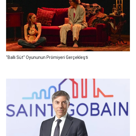
"Ballı Süt" Oyununun Prömiyeri Gerçekleşti