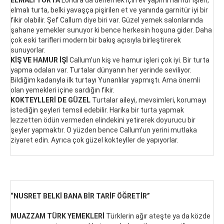
ELMALI TURTA
Londra’da denemek için ev yapımı hamur işleri,
elmalı turta, belki yavaşça pişirilen et ve yanında garnitür iyi bir
fikir olabilir. Şef Callum diye biri var. Güzel yemek salonlarında
şahane yemekler sunuyor ki bence herkesin hoşuna gider. Daha
çok eski tarifleri modern bir bakış açısıyla birleştirerek
sunuyorlar.
KİŞ VE HAMUR İŞİ
Callum’un kiş ve hamur işleri çok iyi. Bir turta
yapma odaları var. Turtalar dünyanın her yerinde seviliyor.
Bildiğim kadarıyla ilk turtayı Yunanlılar yapmıştı. Ama önemli
olan yemekleri içine sardığın fikir.
KOKTEYLLERİ DE GÜZEL
Turtalar aileyi, mevsimleri, korumayı
istediğin şeyleri temsil edebilir. Harika bir turta yapmak
lezzetten ödün vermeden elindekini yetirerek doyurucu bir
şeyler yapmaktır. O yüzden bence Callum’un yerini mutlaka
ziyaret edin. Ayrıca çok güzel kokteyller de yapıyorlar.
“
NUSRET BELKİ BANA BİR TARİF ÖĞRETİR”
MUAZZAM TÜRK YEMEKLERİ
Türklerin ağır ateşte ya da közde