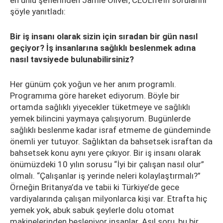
en ünlü şeflerinden Jamie Oliver, CEOLife’ın sorularını
şöyle yanıtladı:
Bir iş insanı olarak sizin için sıradan bir gün nasıl
geçiyor? İş insanlarına sağlıklı beslenmek adına
nasıl tavsiyede bulunabilirsiniz?
Her günüm çok yoğun ve her anım programlı.
Programıma göre hareket ediyorum. Böyle bir
ortamda sağlıklı yiyecekler tüketmeye ve sağlıklı
yemek bilincini yaymaya çalışıyorum. Bugünlerde
sağlıklı beslenme kadar israf etmeme de gündeminde
önemli yer tutuyor. Sağlıktan da bahsetsek israftan da
bahsetsek konu aynı yere çıkıyor. Bir iş insanı olarak
önümüzdeki 10 yılın sorusu “İyi bir çalışan nasıl olur”
olmalı. “Çalışanlar iş yerinde neleri kolaylaştırmalı?”
Örneğin Britanya’da ve tabii ki Türkiye’de gece
vardiyalarında çalışan milyonlarca kişi var. Etrafta hiç
yemek yok, abuk sabuk şeylerle dolu otomat
makinelerinden besleniyor insanlar. Asıl soru, bu bir