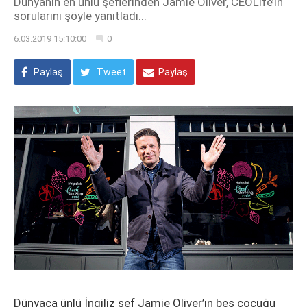
Dünyanın en ünlü şeflerinden Jamie Oliver, CEOLife’ın
sorularını şöyle yanıtladı...
6.03.2019 15:10:00
0
Paylaş
Tweet
Paylaş
Dünyaca ünlü İngiliz şef Jamie Oliver’ın beş çocuğu