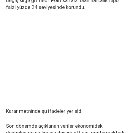
değişikliğe gitmedi. Politika faizi olan haftalık repo
faizi yüzde 24 seviyesinde korundu.
Karar metninde şu ifadeler yer aldı:
Son dönemde açıklanan veriler ekonomideki
dengelenme eğiliminin devam ettiğini göstermektedir.