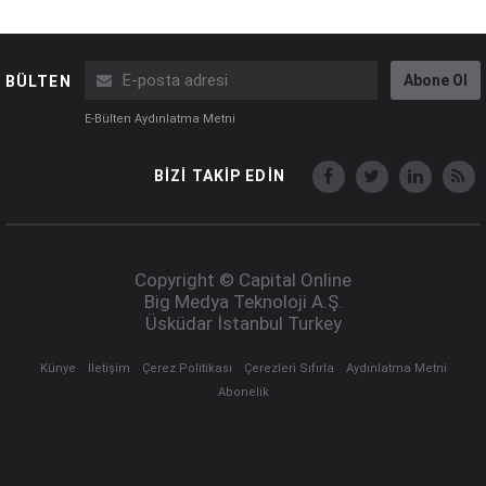
Abone Ol
BÜLTEN
E-Bülten Aydınlatma Metni
BİZİ TAKİP EDİN
Copyright © Capital Online
Big Medya Teknoloji A.Ş.
Üsküdar İstanbul Turkey
Künye
İletişim
Çerez Politikası
Çerezleri Sıfırla
Aydınlatma Metni
Abonelik