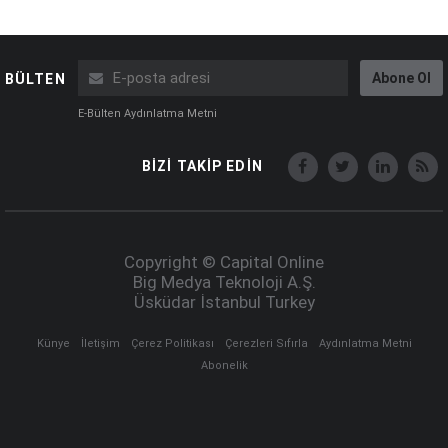
Abone Ol
BÜLTEN
E-Bülten Aydınlatma Metni
BİZİ TAKİP EDİN
Copyright © Capital Online
Big Medya Teknoloji A.Ş.
Üsküdar İstanbul Turkey
Künye
İletişim
Çerez Politikası
Çerezleri Sıfırla
Aydınlatma Metni
Abonelik