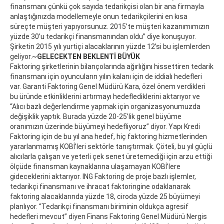
finansmanı çünkü çok sayıda tedarikçisi olan bir ana firmayla
anlaştığınızda modellemeyle onun tedarikçilerini en kısa
süreçte müşteri yapıyorsunuz. 2015’te müşteri kazanımımızın
yüzde 30’u tedarikçi finansmanından oldu” diye konuşuyor.
Şirketin 2015 yılı yurtiçi alacaklarının yüzde 12’si bu işlemlerden
geliyor.~
GELECEKTEN BEKLENTİ BÜYÜK
Faktoring şirketlerinin bilançolarında ağırlığını hissettiren tedarik
finansmanı için oyuncuların yılın kalanı için de iddialı hedefleri
var. Garanti Faktoring Genel Müdürü Kara, özel önem verdikleri
bu üründe etkinliklerini artırmayı hedeflediklerini aktarıyor ve
“Alıcı bazlı değerlendirme yapmak için organizasyonumuzda
değişiklik yaptık. Burada yüzde 20-25’lik genel büyüme
oranımızın üzerinde büyümeyi hedefliyoruz” diyor. Yapı Kredi
Faktoring için de bu yıl ana hedef, hiç faktoring hizmetlerinden
yararlanmamış KOBİ’leri sektörle tanıştırmak. Çöteli, bu yıl güçlü
alıcılarla çalışan ve yeterli çek senet üretemediği için arzu ettiği
ölçüde finansman kaynaklarına ulaşamayan KOBİ’lere
gideceklerini aktarıyor. ING Faktoring de proje bazlı işlemler,
tedarikçi finansmanı ve ihracat faktoringine odaklanarak
faktoring alacaklarında yüzde 18, ciroda yüzde 25 büyümeyi
planlıyor. “Tedarikçi finansmanı biriminin oldukça agresif
hedefleri mevcut” diyen Finans Faktoring Genel Müdürü Nergis