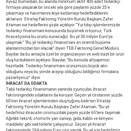
Ayvaz Bumedian, bu alanda minimum aktif 400 adet tedarikçi
firmaya ulaşarak bir önceki yıla göre paylarını yüzde 25’e
çıkarmayı ve hacimlerini ikiye katlamayı hedeflediklerini
aktarıyor. Strateji Faktoring Yönetim Kurulu Başkanı Zafer
Ataman ise hedeflerini şöyle açıklıyor “Yurtdışı işlemlerimizde
tedarikçi finansmanı konusunda büyümek istiyoruz, Türk
ihracatçısına bu ürünü sunacağız. Bu yıl 30 milyon Euro’ya
ulaşmak.” “Bu yıl tedarikçi finansmanı en önemli büyüme
alanlarımızdan biri olacak” diyen TEB Faktoring Genel Müdürü
Baydar da bu amaçla özel bir organizasyon ve web bazlı bir ürün
oluşturduklarını açıklıyor. Baydar, “Bu konuda altyapımızı
hazırladık. Tedarikçi finansmanı ürünümüzü büyük alıcı
olduğunu veya bu yönde arayışı olduğunu bildiğimiz firmalara
pazarlıyoruz” diyor.
İHRACAT DA ODAKTA
Tabii tedarikçi finansmanın yanında oyuncular, ihracat
faktoringindeki odaklarını da koruyor. Geçen yıl cirolarının yüzde
60’ının ihracat işlemlerinden oluştuğunu
belirten Strateji
Faktoring Yönetim Kurulu Başkanı Zafer Ataman, “Bu yıl
hedefimiz ihracatın ciromuzdaki payını yüzde 65’lere taşımak.
Ağırlıklı tekstil, otomotiv yan sanayi, gıda, kablo ve kimyevi
maddeler gibi sektörlerle çalışıyoruz. Geçen yıl ihracat
faktoringinde 184 milyon Euro ciro yaptık. Bu yıl için hedefimiz