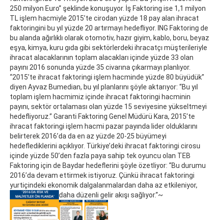
250 milyon Euro” şeklinde konuşuyor. İş Faktoring ise 1,1 milyon
TL işlem hacmiyle 2015’te cirodan yüzde 18 pay alan ihracat
faktoringini bu yıl yüzde 20 artırmayı hedefliyor. ING Faktoring de
bu alanda ağırlıklı olarak otomotiv, hazır giyim, kablo, boru, beyaz
eşya, kimya, kuru gıda gibi sektörlerdeki ihracatçı müşterileriyle
ihracat alacaklarının toplam alacakları içinde yüzde 33 olan
payını 2016 sonunda yüzde 35 civarına çıkarmayı planlıyor.
“2015’te ihracat faktoringi işlem hacminde yüzde 80 büyüdük”
diyen Ayvaz Bumedian, bu yıl planlarını şöyle aktarıyor: “Bu yıl
toplam işlem hacmimiz içinde ihracat faktoringi hacminin
payını, sektör ortalaması olan yüzde 15 seviyesine yükseltmeyi
hedefliyoruz.” Garanti Faktoring Genel Müdürü Kara, 2015’te
ihracat faktoringi işlem hacmi pazar payında lider olduklarını
belirterek 2016’da da en az yüzde 20-25 büyümeyi
hedeflediklerini açıklıyor. Türkiye’deki ihracat faktoringi cirosu
içinde yüzde 50’den fazla paya sahip tek oyuncu olan TEB
Faktoring için de Baydar hedeflerini şöyle özetliyor: “Bu durumu
2016’da devam ettirmek istiyoruz. Çünkü ihracat faktoringi
yurtiçindeki ekonomik dalgalanmalardan daha az etkileniyor,
daha düzenli gelir akışı sağlıyor.”~