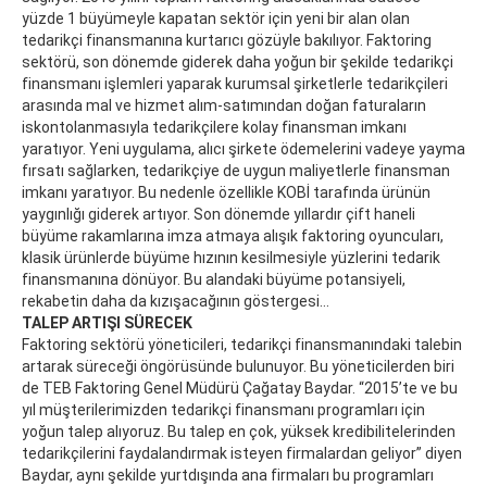
yüzde 1 büyümeyle kapatan sektör için yeni bir alan olan
tedarikçi finansmanına kurtarıcı gözüyle bakılıyor. Faktoring
sektörü, son dönemde giderek daha yoğun bir şekilde tedarikçi
finansmanı işlemleri yaparak kurumsal şirketlerle tedarikçileri
arasında mal ve hizmet alım-satımından doğan faturaların
iskontolanmasıyla tedarikçilere kolay finansman imkanı
yaratıyor. Yeni uygulama, alıcı şirkete ödemelerini vadeye yayma
fırsatı sağlarken, tedarikçiye de uygun maliyetlerle finansman
imkanı yaratıyor. Bu nedenle özellikle KOBİ tarafında ürünün
yaygınlığı giderek artıyor. Son dönemde yıllardır çift haneli
büyüme rakamlarına imza atmaya alışık faktoring oyuncuları,
klasik ürünlerde büyüme hızının kesilmesiyle yüzlerini tedarik
finansmanına dönüyor. Bu alandaki büyüme potansiyeli,
rekabetin daha da kızışacağının göstergesi…
TALEP ARTIŞI SÜRECEK
Faktoring sektörü yöneticileri, tedarikçi finansmanındaki talebin
artarak süreceği öngörüsünde bulunuyor. Bu yöneticilerden biri
de TEB Faktoring Genel Müdürü Çağatay Baydar. “2015’te ve bu
yıl müşterilerimizden tedarikçi finansmanı programları için
yoğun talep alıyoruz. Bu talep en çok, yüksek kredibilitelerinden
tedarikçilerini faydalandırmak isteyen firmalardan geliyor” diyen
Baydar, aynı şekilde yurtdışında ana firmaları bu programları