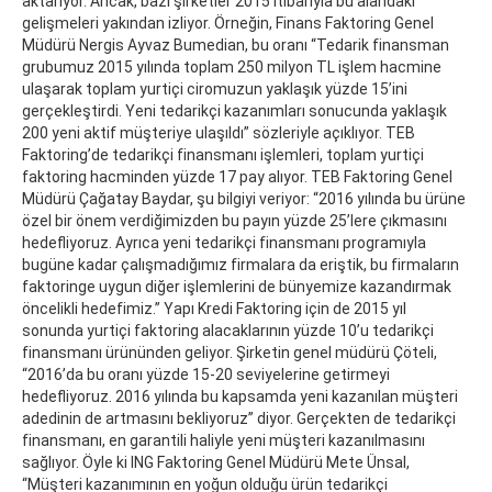
aktarıyor. Ancak, bazı şirketler 2015 itibarıyla bu alandaki
gelişmeleri yakından izliyor. Örneğin, Finans Faktoring Genel
Müdürü Nergis Ayvaz Bumedian, bu oranı “Tedarik finansman
grubumuz 2015 yılında toplam 250 milyon TL işlem hacmine
ulaşarak toplam yurtiçi ciromuzun yaklaşık yüzde 15’ini
gerçekleştirdi. Yeni tedarikçi kazanımları sonucunda yaklaşık
200 yeni aktif müşteriye ulaşıldı” sözleriyle açıklıyor. TEB
Faktoring’de tedarikçi finansmanı işlemleri, toplam yurtiçi
faktoring hacminden yüzde 17 pay alıyor. TEB Faktoring Genel
Müdürü Çağatay Baydar, şu bilgiyi veriyor: “2016 yılında bu ürüne
özel bir önem verdiğimizden bu payın yüzde 25’lere çıkmasını
hedefliyoruz. Ayrıca yeni tedarikçi finansmanı programıyla
bugüne kadar çalışmadığımız firmalara da eriştik, bu firmaların
faktoringe uygun diğer işlemlerini de bünyemize kazandırmak
öncelikli hedefimiz.” Yapı Kredi Faktoring için de 2015 yıl
sonunda yurtiçi faktoring alacaklarının yüzde 10’u tedarikçi
finansmanı ürününden geliyor. Şirketin genel müdürü Çöteli,
“2016’da bu oranı yüzde 15-20 seviyelerine getirmeyi
hedefliyoruz. 2016 yılında bu kapsamda yeni kazanılan müşteri
adedinin de artmasını bekliyoruz” diyor. Gerçekten de tedarikçi
finansmanı, en garantili haliyle yeni müşteri kazanılmasını
sağlıyor. Öyle ki ING Faktoring Genel Müdürü Mete Ünsal,
“Müşteri kazanımının en yoğun olduğu ürün tedarikçi