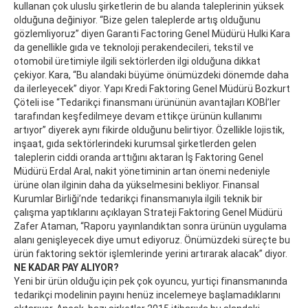
kullanan çok uluslu şirketlerin de bu alanda taleplerinin yüksek
olduğuna değiniyor. “Bize gelen taleplerde artış olduğunu
gözlemliyoruz” diyen Garanti Factoring Genel Müdürü Hulki Kara
da genellikle gıda ve teknoloji perakendecileri, tekstil ve
otomobil üretimiyle ilgili sektörlerden ilgi olduğuna dikkat
çekiyor. Kara, “Bu alandaki büyüme önümüzdeki dönemde daha
da ilerleyecek” diyor. Yapı Kredi Faktoring Genel Müdürü Bozkurt
Çöteli ise “Tedarikçi finansmanı ürününün avantajları KOBİ’ler
tarafından keşfedilmeye devam ettikçe ürünün kullanımı
artıyor” diyerek aynı fikirde olduğunu belirtiyor. Özellikle lojistik,
inşaat, gıda sektörlerindeki kurumsal şirketlerden gelen
taleplerin ciddi oranda arttığını aktaran İş Faktoring Genel
Müdürü Erdal Aral, nakit yönetiminin artan önemi nedeniyle
ürüne olan ilginin daha da yükselmesini bekliyor. Finansal
Kurumlar Birliği’nde tedarikçi finansmanıyla ilgili teknik bir
çalışma yaptıklarını açıklayan Strateji Faktoring Genel Müdürü
Zafer Ataman, “Raporu yayınlandıktan sonra ürünün uygulama
alanı genişleyecek diye umut ediyoruz. Önümüzdeki süreçte bu
ürün faktoring sektör işlemlerinde yerini artırarak alacak” diyor.
NE KADAR PAY ALIYOR?
Yeni bir ürün olduğu için pek çok oyuncu, yurtiçi finansmanında
tedarikçi modelinin payını henüz incelemeye başlamadıklarını