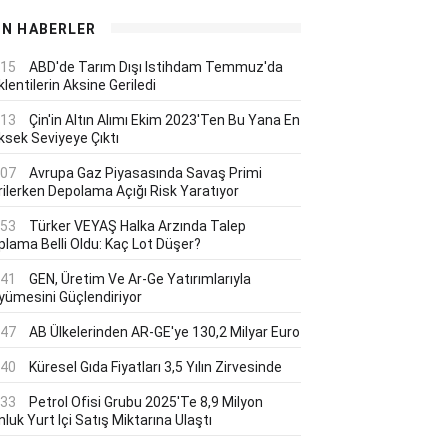
ON HABERLER
:15
ABD'de Tarım Dışı Istihdam Temmuz'da
lentilerin Aksine Geriledi
:13
Çin'in Altın Alımı Ekim 2023'ten Bu Yana En
ksek Seviyeye Çıktı
:07
Avrupa Gaz Piyasasında Savaş Primi
rilerken Depolama Açığı Risk Yaratıyor
:53
Türker VEYAŞ Halka Arzında Talep
plama Belli Oldu: Kaç Lot Düşer?
:41
GEN, Üretim Ve Ar-Ge Yatırımlarıyla
yümesini Güçlendiriyor
:47
AB Ülkelerinden AR-GE'ye 130,2 Milyar Euro
:40
Küresel Gıda Fiyatları 3,5 Yılın Zirvesinde
:33
Petrol Ofisi Grubu 2025'te 8,9 Milyon
luk Yurt Içi Satış Miktarına Ulaştı