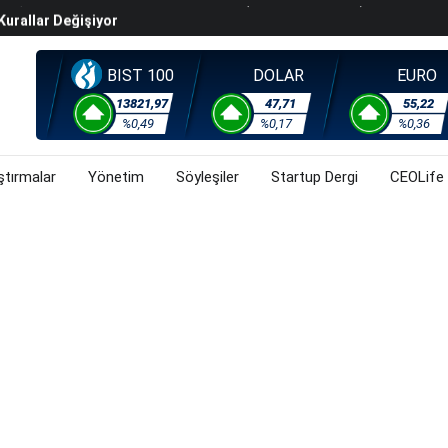
Kurallar Değişiyor
ralma Sürüyor
Başladı? (31 Temmuz 2026)
BIST 100
DOLAR
EURO
i Rallisi Risk Iştahını Artırdı
13821,97
47,71
55,22
orsa, Döviz Ve Altında Son Durum Ne? (31 Temmuz 2026)
%0,49
%0,17
%0,36
ştırmalar
Yönetim
Söyleşiler
Startup Dergi
CEOLife