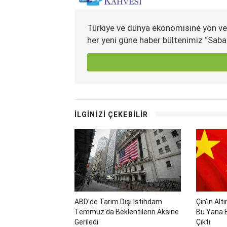
Türkiye ve dünya ekonomisine yön ve
her yeni güne haber bültenimiz “Saba
İLGİNİZİ ÇEKEBİLİR
ABD'de Tarım Dışı Istihdam
Çin'in Al
Temmuz'da Beklentilerin Aksine
Bu Yana 
Geriledi
Çıktı