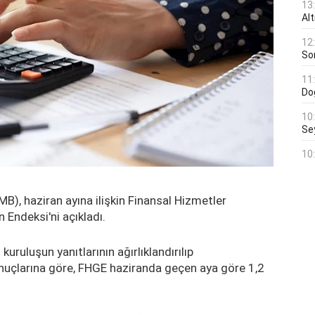
13
Al
12
Son
11
Do
10
Se
10
), haziran ayına ilişkin Finansal Hizmetler
 Endeksi'ni açıkladı.
uruluşun yanıtlarının ağırlıklandırılıp
onuçlarına göre, FHGE haziranda geçen aya göre 1,2