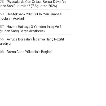
:28
Piyasalarda Gün Ortası: Borsa, Döviz Ve
tında Son Durum Ne? (7 Ağustos 2026)
:53
DestekBank 2026 Yılı Ilk Yarı Finansal
uçlarını Açıkladı
:57
Hazine Haftaya 3 Yeniden Ihraç Ve 1
ğrudan Satış Gerçekleştirecek
:56
Avrupa Borsaları, İspanya Hariç Pozitif
yrediyor
:08
Borsa Güne Yükselişle Başladı