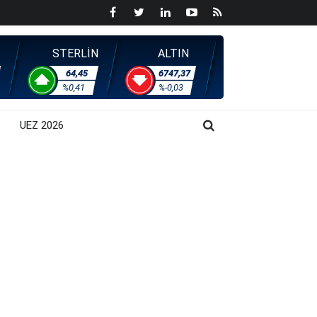
STERLİN
ALTIN
64,45
6747,37
%0,41
%-0,03
UEZ 2026