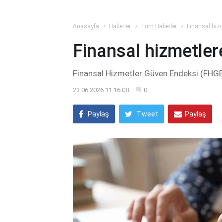
Anasayfa
Haberler
Tüm Haberler
Finansal hizm
Finansal hizmetler
Finansal Hizmetler Güven Endeksi (FHGE)
23.06.2026 11:16:08
0
Paylaş
Tweet
Paylaş