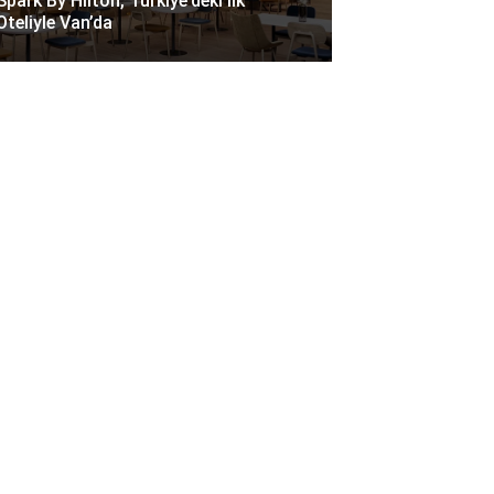
Spark By Hilton, Türkiye’deki Ilk
Oteliyle Van’da