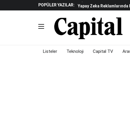
POPÜLER YAZILAR:
Yapay Zeka Reklamlarında 
Beyaz Eşya Sektöründe Da
Döviz Ve Altın Güne Nasıl 
Küresel Piyasalarda Teknoloj
Piyasalarda Gün Ortası: B
Listeler
Teknoloji
Capital TV
Ara