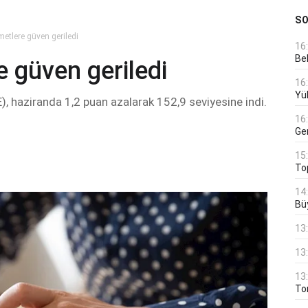
S
etlere güven geriledi
16
Bek
e güven geriledi
16
Yü
, haziranda 1,2 puan azalarak 152,9 seviyesine indi.
16
Ge
15
To
14
Bü
13
13
13
Ton