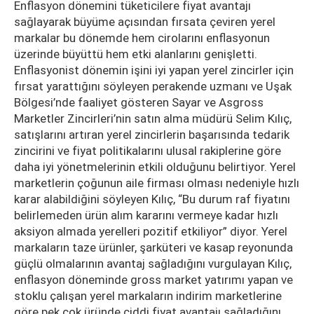
Enflasyon dönemini tüketicilere fiyat avantajı
sağlayarak büyüme açısından fırsata çeviren yerel
markalar bu dönemde hem cirolarını enflasyonun
üzerinde büyüttü hem etki alanlarını genişletti.
Enflasyonist dönemin işini iyi yapan yerel zincirler için
fırsat yarattığını söyleyen perakende uzmanı ve Uşak
Bölgesi’nde faaliyet gösteren Sayar ve Asgross
Marketler Zincirleri’nin satın alma müdürü Selim Kılıç,
satışlarını artıran yerel zincirlerin başarısında tedarik
zincirini ve fiyat politikalarını ulusal rakiplerine göre
daha iyi yönetmelerinin etkili olduğunu belirtiyor. Yerel
marketlerin çoğunun aile firması olması nedeniyle hızlı
karar alabildiğini söyleyen Kılıç, “Bu durum raf fiyatını
belirlemeden ürün alım kararını vermeye kadar hızlı
aksiyon almada yerelleri pozitif etkiliyor” diyor. Yerel
markaların taze ürünler, şarküteri ve kasap reyonunda
güçlü olmalarının avantaj sağladığını vurgulayan Kılıç,
enflasyon döneminde gross market yatırımı yapan ve
stoklu çalışan yerel markaların indirim marketlerine
göre pek çok üründe ciddi fiyat avantajı sağladığını