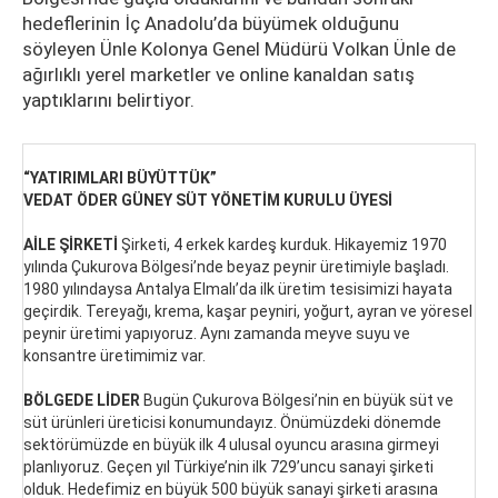
hedeflerinin İç Anadolu’da büyümek olduğunu
söyleyen Ünle Kolonya Genel Müdürü Volkan Ünle de
ağırlıklı yerel marketler ve online kanaldan satış
yaptıklarını belirtiyor.
“YATIRIMLARI BÜYÜTTÜK”
VEDAT ÖDER GÜNEY SÜT YÖNETİM KURULU ÜYESİ
AİLE ŞİRKETİ
Şirketi, 4 erkek kardeş kurduk. Hikayemiz 1970
yılında Çukurova Bölgesi’nde beyaz peynir üretimiyle başladı.
1980 yılındaysa Antalya Elmalı’da ilk üretim tesisimizi hayata
geçirdik. Tereyağı, krema, kaşar peyniri, yoğurt, ayran ve yöresel
peynir üretimi yapıyoruz. Aynı zamanda meyve suyu ve
konsantre üretimimiz var.
BÖLGEDE LİDER
Bugün Çukurova Bölgesi’nin en büyük süt ve
süt ürünleri üreticisi konumundayız. Önümüzdeki dönemde
sektörümüzde en büyük ilk 4 ulusal oyuncu arasına girmeyi
planlıyoruz. Geçen yıl Türkiye’nin ilk 729’uncu sanayi şirketi
olduk. Hedefimiz en büyük 500 büyük sanayi şirketi arasına