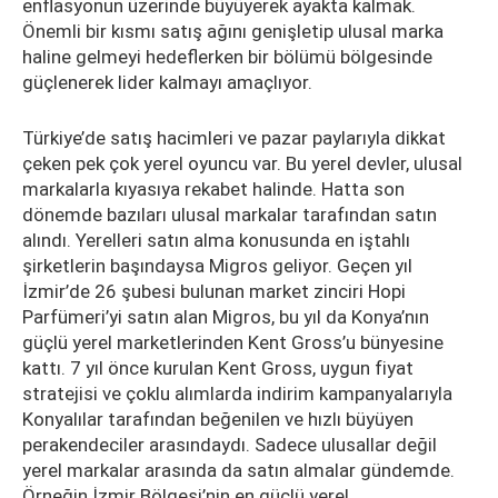
enflasyonun üzerinde büyüyerek ayakta kalmak.
Önemli bir kısmı satış ağını genişletip ulusal marka
haline gelmeyi hedeflerken bir bölümü bölgesinde
güçlenerek lider kalmayı amaçlıyor.
Türkiye’de satış hacimleri ve pazar paylarıyla dikkat
çeken pek çok yerel oyuncu var. Bu yerel devler, ulusal
markalarla kıyasıya rekabet halinde. Hatta son
dönemde bazıları ulusal markalar tarafından satın
alındı. Yerelleri satın alma konusunda en iştahlı
şirketlerin başındaysa Migros geliyor. Geçen yıl
İzmir’de 26 şubesi bulunan market zinciri Hopi
Parfümeri’yi satın alan Migros, bu yıl da Konya’nın
güçlü yerel marketlerinden Kent Gross’u bünyesine
kattı. 7 yıl önce kurulan Kent Gross, uygun fiyat
stratejisi ve çoklu alımlarda indirim kampanyalarıyla
Konyalılar tarafından beğenilen ve hızlı büyüyen
perakendeciler arasındaydı. Sadece ulusallar değil
yerel markalar arasında da satın almalar gündemde.
Örneğin İzmir Bölgesi’nin en güçlü yerel