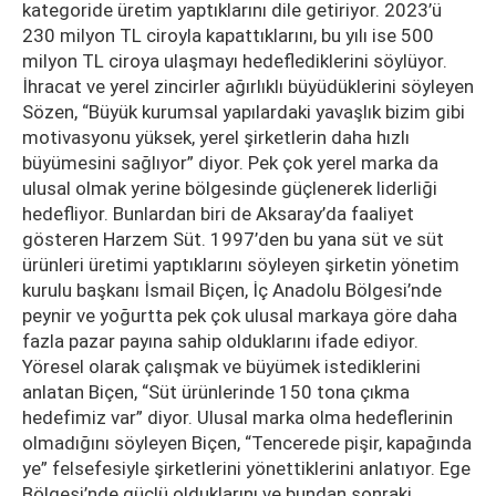
kategoride üretim yaptıklarını dile getiriyor. 2023’ü
230 milyon TL ciroyla kapattıklarını, bu yılı ise 500
milyon TL ciroya ulaşmayı hedeflediklerini söylüyor.
İhracat ve yerel zincirler ağırlıklı büyüdüklerini söyleyen
Sözen, “Büyük kurumsal yapılardaki yavaşlık bizim gibi
motivasyonu yüksek, yerel şirketlerin daha hızlı
büyümesini sağlıyor” diyor. Pek çok yerel marka da
ulusal olmak yerine bölgesinde güçlenerek liderliği
hedefliyor. Bunlardan biri de Aksaray’da faaliyet
gösteren Harzem Süt. 1997’den bu yana süt ve süt
ürünleri üretimi yaptıklarını söyleyen şirketin yönetim
kurulu başkanı İsmail Biçen, İç Anadolu Bölgesi’nde
peynir ve yoğurtta pek çok ulusal markaya göre daha
fazla pazar payına sahip olduklarını ifade ediyor.
Yöresel olarak çalışmak ve büyümek istediklerini
anlatan Biçen, “Süt ürünlerinde 150 tona çıkma
hedefimiz var” diyor. Ulusal marka olma hedeflerinin
olmadığını söyleyen Biçen, “Tencerede pişir, kapağında
ye” felsefesiyle şirketlerini yönettiklerini anlatıyor. Ege
Bölgesi’nde güçlü olduklarını ve bundan sonraki