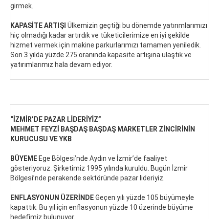
girmek.
KAPASİTE ARTIŞI
Ülkemizin geçtiği bu dönemde yatırımlarımızı
hiç olmadığı kadar artırdık ve tüketicilerimize en iyi şekilde
hizmet vermek için makine parkurlarımızı tamamen yeniledik.
Son 3 yılda yüzde 275 oranında kapasite artışına ulaştık ve
yatırımlarımız hala devam ediyor.
“İZMİR’DE PAZAR LİDERİYİZ”
MEHMET FEYZİ BAŞDAŞ BAŞDAŞ MARKETLER ZİNCİRİNİN
KURUCUSU VE YKB
BÜYEME
Ege Bölgesi’nde Aydın ve İzmir’de faaliyet
gösteriyoruz. Şirketimiz 1995 yılında kuruldu. Bugün İzmir
Bölgesi’nde perakende sektöründe pazar lideriyiz.
ENFLASYONUN ÜZERİNDE
Geçen yılı yüzde 105 büyümeyle
kapattık. Bu yıl için enflasyonun yüzde 10 üzerinde büyüme
hedefimiz bulunuyor.