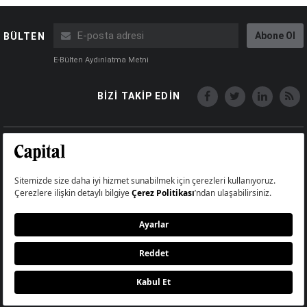
Abone Ol
BÜLTEN
E-Bülten Aydınlatma Metni
BİZİ TAKİP EDİN
Copyright © Capital Online
Big Medya Teknoloji A.Ş.
Üsküdar İstanbul Turkey
Künye
İletişim
Çerez Politikası
Çerezleri Sıfırla
Aydınlatma Metni
Abonelik