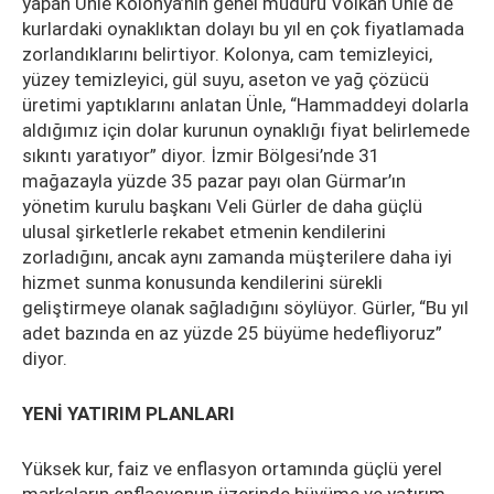
yapan Ünle Kolonya’nın genel müdürü Volkan Ünle de
kurlardaki oynaklıktan dolayı bu yıl en çok fiyatlamada
zorlandıklarını belirtiyor. Kolonya, cam temizleyici,
yüzey temizleyici, gül suyu, aseton ve yağ çözücü
üretimi yaptıklarını anlatan Ünle, “Hammaddeyi dolarla
aldığımız için dolar kurunun oynaklığı fiyat belirlemede
sıkıntı yaratıyor” diyor. İzmir Bölgesi’nde 31
mağazayla yüzde 35 pazar payı olan Gürmar’ın
yönetim kurulu başkanı Veli Gürler de daha güçlü
ulusal şirketlerle rekabet etmenin kendilerini
zorladığını, ancak aynı zamanda müşterilere daha iyi
hizmet sunma konusunda kendilerini sürekli
geliştirmeye olanak sağladığını söylüyor. Gürler, “Bu yıl
adet bazında en az yüzde 25 büyüme hedefliyoruz”
diyor.
YENİ YATIRIM PLANLARI
Yüksek kur, faiz ve enflasyon ortamında güçlü yerel
markaların enflasyonun üzerinde büyüme ve yatırım