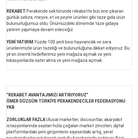
REKABET
Perakende sektöründe rekabette bizi öne çıkaran
günlük sebze, meyve, et ve peynir ürünleri gibi taze gıda ürün
bulunurluğumuz oldu. Önümüzdeki dönemde taze gıdaya
yatırım yapmaya devam edeceğiz.
YENİ YATIRIM
Yüzde 100 yerli besi hayvancılık ve sera
ürünlerimizle ürün tazeliği ve bulunurluğuna dikkat ediyoruz. Bu
yıl en önemli hedeflerimiz yeni mağaza açmak ve yeni
lokasyonlarda satın alma ve yeni mağaza açmak.
“REKABET AVANTAJIMIZI ARTIRIYORUZ”
ÖMER DÜZGÜN TÜRKİYE PERAKENDECİLER FEDERASYONU
YKB
ZORLUKLAR FAZLA
Ulusal marketler, discountlar, akaryakıt
istasyonlarında sayıları hızla çoğalan market zincirleri, dijital
platformlardaki yeni girişimlerin sayısındaki artış, yerel
perakendeciler için birçok zorluğu beraberinde getiriyor. Bazı