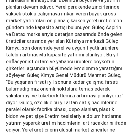
planları devam ediyor. Yerel perakende zincirlerinde
yüksek stoklu çalışmaya imkan veren büyük gross
market yatırımları ön plana çıkarken yerel üreticilerin
gündeminde kapasite artışı bulunuyor. Güleç Aspirin
ve Detax markalarıyla deterjan pazarında önde gelen
üreticiler arasında yer alan Kütahya merkezli Güleç
Kimya, son dönemde yerel ve uygun fiyatlı ürünlere
talebin artmasıyla kapasite yatırımı planlıyor. Bu yıl
enflasyonist ortam ve yabancı ürünlere boykotun
şirketleri açısından büyümede ivmelenme yarattığını
söyleyen Güleç Kimya Genel Müdürü Mehmet Güleç,
“Bu yaşanan fırsatı yıl sonuna kadar çalışma fırsatı
bulamadığımız önemli noktalara temas ederek
yakalamayı ve tüketici kitlemizi artırmayı planlıyoruz”
diyor. Güleç, özellikle bu yıl artan satış hacimlerine
paralel olarak fabrika binası, depo alanları, plastik
bidon ve pet şişe üretim tesisleriyle dolum hatlarına
yatırım yaparak üretim hacimlerini artıracaklarını ifade
ediyor. Yerel üreticilerin ulusal market zincirlerine