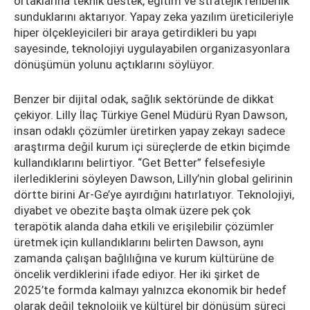
ortaklarına teknik destek, eğitim ve stratejik rehberlik
sunduklarını aktarıyor. Yapay zeka yazılım üreticileriyle
hiper ölçekleyicileri bir araya getirdikleri bu yapı
sayesinde, teknolojiyi uygulayabilen organizasyonlara
dönüşümün yolunu açtıklarını söylüyor.
Benzer bir dijital odak, sağlık sektöründe de dikkat
çekiyor. Lilly İlaç Türkiye Genel Müdürü Ryan Dawson,
insan odaklı çözümler üretirken yapay zekayı sadece
araştırma değil kurum içi süreçlerde de etkin biçimde
kullandıklarını belirtiyor. “Get Better” felsefesiyle
ilerlediklerini söyleyen Dawson, Lilly’nin global gelirinin
dörtte birini Ar-Ge’ye ayırdığını hatırlatıyor. Teknolojiyi,
diyabet ve obezite başta olmak üzere pek çok
terapötik alanda daha etkili ve erişilebilir çözümler
üretmek için kullandıklarını belirten Dawson, aynı
zamanda çalışan bağlılığına ve kurum kültürüne de
öncelik verdiklerini ifade ediyor. Her iki şirket de
2025’te formda kalmayı yalnızca ekonomik bir hedef
olarak değil teknolojik ve kültürel bir dönüşüm süreci