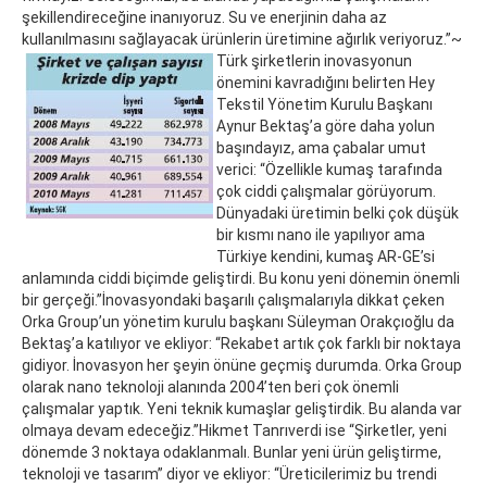
şekillendireceğine inanıyoruz. Su ve enerjinin daha az
kullanılmasını sağlayacak ürünlerin üretimine ağırlık veriyoruz.”~
Türk şirketlerin inovasyonun
önemini kavradığını belirten Hey
Tekstil Yönetim Kurulu Başkanı
Aynur Bektaş’a göre daha yolun
başındayız, ama çabalar umut
verici: “Özellikle kumaş tarafında
çok ciddi çalışmalar görüyorum.
Dünyadaki üretimin belki çok düşük
bir kısmı nano ile yapılıyor ama
Türkiye kendini, kumaş AR-GE’si
anlamında ciddi biçimde geliştirdi. Bu konu yeni dönemin önemli
bir gerçeği.”İnovasyondaki başarılı çalışmalarıyla dikkat çeken
Orka Group’un yönetim kurulu başkanı Süleyman Orakçıoğlu da
Bektaş’a katılıyor ve ekliyor: “Rekabet artık çok farklı bir noktaya
gidiyor. İnovasyon her şeyin önüne geçmiş durumda. Orka Group
olarak nano teknoloji alanında 2004’ten beri çok önemli
çalışmalar yaptık. Yeni teknik kumaşlar geliştirdik. Bu alanda var
olmaya devam edeceğiz.”Hikmet Tanrıverdi ise “Şirketler, yeni
dönemde 3 noktaya odaklanmalı. Bunlar yeni ürün geliştirme,
teknoloji ve tasarım” diyor ve ekliyor: “Üreticilerimiz bu trendi