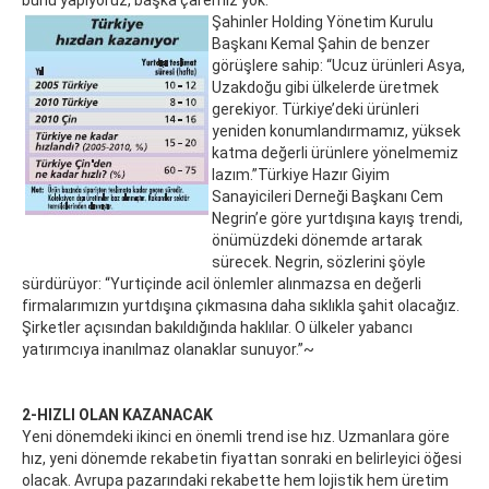
bunu yapıyoruz, başka çaremiz yok.”
Şahinler Holding Yönetim Kurulu
Başkanı Kemal Şahin de benzer
görüşlere sahip: “Ucuz ürünleri Asya,
Uzakdoğu gibi ülkelerde üretmek
gerekiyor. Türkiye’deki ürünleri
yeniden konumlandırmamız, yüksek
katma değerli ürünlere yönelmemiz
lazım.”Türkiye Hazır Giyim
Sanayicileri Derneği Başkanı Cem
Negrin’e göre yurtdışına kayış trendi,
önümüzdeki dönemde artarak
sürecek. Negrin, sözlerini şöyle
sürdürüyor: “Yurtiçinde acil önlemler alınmazsa en değerli
firmalarımızın yurtdışına çıkmasına daha sıklıkla şahit olacağız.
Şirketler açısından bakıldığında haklılar. O ülkeler yabancı
yatırımcıya inanılmaz olanaklar sunuyor.”~
2-HIZLI OLAN KAZANACAK
Yeni dönemdeki ikinci en önemli trend ise hız. Uzmanlara göre
hız, yeni dönemde rekabetin fiyattan sonraki en belirleyici öğesi
olacak. Avrupa pazarındaki rekabette hem lojistik hem üretim