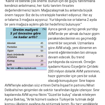
“Kalite ve bilinirlik çok önemli. Bunun için de güçlü tanıtımlarla
kendinizi anlatmanız, her türlü tanıtım fırsatını
değerlendirmeniz lazım. Mağazalaşmak bu anlamda büyük
önem taşıyor. Biz de bu stratejiyle hareket ediyoruz. Her ay
ortalama 3 mağaza açıyoruz. Yurtdışında ise ortalama 2 ayda
bir yeni mağaza açılımı gibi bir hedefimiz bulunuyor.”
Ayrıca gerek yurtiçi gerek yurtdışı
AVM’lerde yer almak da hazır giyim
perakendecilerinin es geçmediği
önemli bir seçenek. Uzmanlara
göre AVM atağı, yeni dönemin en
önemli eğilimlerinden biri olmaya
devam edecek. Bu trend
yurtdışında da sürecek. Örneğin
işadamı Hüsnü Özyeğin’in Çin’deki
200 milyon dolarlık AVM yatırımının,
hazır giyimciler için yeni bir soluk
olacağı konuşuluyor. Sınır kapısı
AVM’leriyle adından söz ettiren Delta İnşaat’ın patronu Nihat
Delibalta’nın girişimleri de sektör tarafından ilgiyle izleniyor. Sınır
kapılarında AVM açma fikrini “Güzel bir buluş” olarak niteleyen
Aynur Bektaş, “Artık hizmeti sadece Türkiye’de tutmak değil
komşu ülkelerin ayağına da götürmek lazım. Bu tarz yeniliklerle