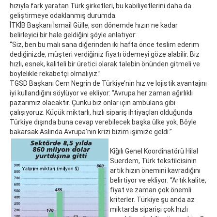
hızıyla fark yaratan Türk şirketleri, bu kabiliyetlerini daha da
geliştirmeye odaklanmış durumda.
İTKİB Başkanı İsmail Gülle, son dönemde hızın ne kadar
belirleyici bir hale geldiğini şöyle anlatıyor:
“Siz, ben bu malı sana diğerinden iki hafta önce teslim ederim
dediğinizde, müşteri verdiğiniz fiyatı ödemeyi göze alabilir. Biz
hızlı, esnek, kaliteli bir üretici olarak talebin önünden gitmeli ve
böylelikle rekabetçi olmalıyız.”
TGSD Başkanı Cem Negrin de Türkiye’nin hız ve lojistik avantajını
iyi kullandığını söylüyor ve ekliyor: “Avrupa her zaman ağırlıklı
pazarımız olacaktır. Çünkü biz onlar için ambulans gibi
çalışıyoruz. Küçük miktarlı, hızlı sipariş ihtiyaçları olduğunda
Türkiye dışında buna cevap verebilecek başka ülke yok. Böyle
bakarsak Aslında Avrupa’nın krizi bizim işimize geldi.”
Kiğılı Genel Koordinatörü Hilal
Suerdem, Türk tekstilcisinin
artık hızın önemini kavradığını
belirtiyor ve ekliyor: “Artık kalite,
fiyat ve zaman çok önemli
kriterler. Türkiye şu anda az
miktarda siparişi çok hızlı