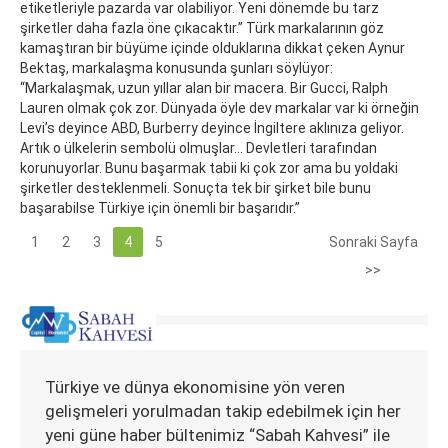
etiketleriyle pazarda var olabiliyor. Yeni dönemde bu tarz
şirketler daha fazla öne çıkacaktır.” Türk markalarının göz
kamaştıran bir büyüme içinde olduklarına dikkat çeken Aynur
Bektaş, markalaşma konusunda şunları söylüyor:
“Markalaşmak, uzun yıllar alan bir macera. Bir Gucci, Ralph
Lauren olmak çok zor. Dünyada öyle dev markalar var ki örneğin
Levi’s deyince ABD, Burberry deyince İngiltere aklınıza geliyor.
Artık o ülkelerin sembolü olmuşlar… Devletleri tarafından
korunuyorlar. Bunu başarmak tabii ki çok zor ama bu yoldaki
şirketler desteklenmeli. Sonuçta tek bir şirket bile bunu
başarabilse Türkiye için önemli bir başarıdır.”
1
2
3
4
5
Sonraki Sayfa
>>
Türkiye ve dünya ekonomisine yön veren
gelişmeleri yorulmadan takip edebilmek için her
yeni güne haber bültenimiz “Sabah Kahvesi” ile