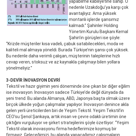
yapabilme kabiliyetine sahip. O
nedenle Uzakdoğu’ya karşı çok
avantajlıyız. Ama yüksek
montanlı işlerde şansımız
kalmadı.” Şahinler Holding
Yönetim Kurulu Başkanı Kemal
Şahin’in görüşleri ise şöyle:
“Krizde müşteriler kısa vadeli, çabuk satabilecekleri, moda ve
kaliteli mal almaya yöneldi. Burada Türkiye’nin şansı çok yüksek.
Bu nedenle daha verimli çalışan, müşterinin taleplerine hızlı
cevap veren, stoksuz ve az kaynakla çalışmayı bilen yollara
yönelmeliyiz.”
3-DEVİR İNOVASYON DEVRİ
Tekstil ve hazır giyimin yeni döneminde öne çıkan bir diğer eğilim
ise inovasyon. İnovasyon sadece Türkiye’de değil dünyada da
yeni trend. Bu alanda Almanya, ABD, Japonya başta olmak üzere
birçok ülkede yoğun çalışmalar yapılıyor. İnovasyon denince akla
gelen yerli üreticilerden biri de Yeşim Tekstil. Yeşim Tekstil’in
CEO’su Şenol Şankaya, artık insan ve çevre odaklı üretimin öne
çıktığını vurguluyor ve şirket stratejilerini şöyle özetliyor: “Yeşim
Tekstil olarak inovasyonu firma hedeflerimize koymuş bir
firmayız. Geleceğimizi, bu alanda yapacağımız çalışmaların