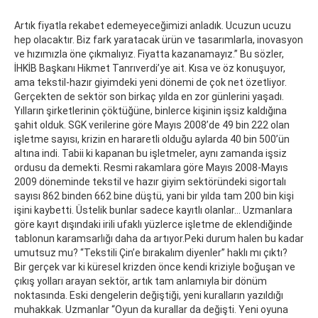
Artık fiyatla rekabet edemeyeceğimizi anladık. Ucuzun ucuzu
hep olacaktır. Biz fark yaratacak ürün ve tasarımlarla, inovasyon
ve hızımızla öne çıkmalıyız. Fiyatta kazanamayız.” Bu sözler,
İHKİB Başkanı Hikmet Tanrıverdi’ye ait. Kısa ve öz konuşuyor,
ama tekstil-hazır giyimdeki yeni dönemi de çok net özetliyor.
Gerçekten de sektör son birkaç yılda en zor günlerini yaşadı.
Yılların şirketlerinin çöktüğüne, binlerce kişinin işsiz kaldığına
şahit olduk. SGK verilerine göre Mayıs 2008’de 49 bin 222 olan
işletme sayısı, krizin en hararetli olduğu aylarda 40 bin 500’ün
altına indi. Tabii ki kapanan bu işletmeler, aynı zamanda işsiz
ordusu da demekti. Resmi rakamlara göre Mayıs 2008-Mayıs
2009 döneminde tekstil ve hazır giyim sektöründeki sigortalı
sayısı 862 binden 662 bine düştü, yani bir yılda tam 200 bin kişi
işini kaybetti. Üstelik bunlar sadece kayıtlı olanlar… Uzmanlara
göre kayıt dışındaki irili ufaklı yüzlerce işletme de eklendiğinde
tablonun karamsarlığı daha da artıyor.Peki durum halen bu kadar
umutsuz mu? “Tekstili Çin’e bırakalım diyenler” haklı mı çıktı?
Bir gerçek var ki küresel krizden önce kendi kriziyle boğuşan ve
çıkış yolları arayan sektör, artık tam anlamıyla bir dönüm
noktasında. Eski dengelerin değiştiği, yeni kuralların yazıldığı
muhakkak. Uzmanlar “Oyun da kurallar da değişti. Yeni oyuna