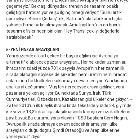
sanayiye dönüştürmeliyiz. Aksi halde Avrupa’yı taklitten öteye
geçemeyiz.” Bektaş, dünyadaki trendin de tasarım odaklı
geliştiğini hatırlatıyor ve şu ilginç örneği veriyor: “Şunu artık
görmeliyiz. Benim Çerkeş’teki, Batman’daki fabrikamı hiçbir
yabancı firma satın almayacak. Ama İngiltere’nin en büyük
tasarım ofislerinden biri olan ‘Hey Trans’ çok iyi değerlerle
satılabilecek.”
5-YENİ PAZAR ARAYIŞLARI
Yeni düzende dikkat çeken bir başka eğilim ise Avrupa’ya
alternatif olabilecek pazar arayışları... Her ne kadar uzmanlar,
ihracatımızdaki yüzde 70’lik payıyla Avrupa’nın her zaman ilk
sırada olacağını söylese de şirketler, hem üretim hem ihracat
anlamında farklı ülkeleri koklamaya devam ediyor. Yani kısaca
ana kural değişmiyor. Müşteri neredeyse oraya gidiliyor, yeni
pazarlara yelken açılıyor. Bu noktada Suriye, Irak, Türk
Cumhuriyetleri, Özbekistan, Kazakistan gibi ülkeler öne çıkıyor. ~
Zaten 2010’un ilk 6 aylık ihracatında tekstilde yüzde 24, giyimde
ise yüzde 13,3’lük artışa ulaşılmasında komşu ve uzak ülkelerin
payı büyük.Bu durumu yorumlayan TGSD Başkanı Cem Negrin,
“Avrupa ilk sırada olmaya devam edecektir ama yeni ülke
arayışları olduğu doğru. Şimdi Ortadoğu ve Arap ülkelerine
yöneliyoruz” diyor.