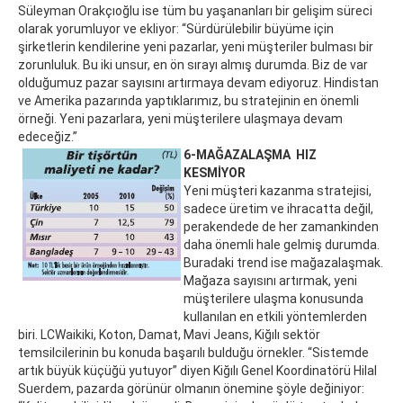
Süleyman Orakçıoğlu ise tüm bu yaşananları bir gelişim süreci
olarak yorumluyor ve ekliyor: “Sürdürülebilir büyüme için
şirketlerin kendilerine yeni pazarlar, yeni müşteriler bulması bir
zorunluluk. Bu iki unsur, en ön sırayı almış durumda. Biz de var
olduğumuz pazar sayısını artırmaya devam ediyoruz. Hindistan
ve Amerika pazarında yaptıklarımız, bu stratejinin en önemli
örneği. Yeni pazarlara, yeni müşterilere ulaşmaya devam
edeceğiz.”
6-MAĞAZALAŞMA HIZ
KESMİYOR
Yeni müşteri kazanma stratejisi,
sadece üretim ve ihracatta değil,
perakendede de her zamankinden
daha önemli hale gelmiş durumda.
Buradaki trend ise mağazalaşmak.
Mağaza sayısını artırmak, yeni
müşterilere ulaşma konusunda
kullanılan en etkili yöntemlerden
biri. LCWaikiki, Koton, Damat, Mavi Jeans, Kiğılı sektör
temsilcilerinin bu konuda başarılı bulduğu örnekler. “Sistemde
artık büyük küçüğü yutuyor” diyen Kiğılı Genel Koordinatörü Hilal
Suerdem, pazarda görünür olmanın önemine şöyle değiniyor: