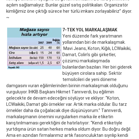
açılım sağlamalıyız. Bunlar güzel satış politikaları. Organizatör
kimliğimiz öne çıktığı sürece her türlü imkanı zorlayabiliriz” diyor.
~
7-TEK YOL MARKALAŞMAK
Yeni düzende fark yaratmanın
yollarından biri de markalaşmak.
Mavi Jeans, Koton, Kiğılı, LCWaikiki,
Damat, Colin’s gibi şirketler,
çözümü markalaşmada
bulanlardan bazıları. Her biri giderek
büyüyen cirolara sahip. Sektör
temsilcileri de yeni döneme
damgasını vuran eğilimlerinden birinin markalaşmak olduğunu
vurguluyor. İHKİB Başkanı Hikmet Tanrıverdi, bu eğilimin
gelecekte de devam edeceğini söylüyor ve ekliyor: “Koton,
LCWaikiki, Damat gibi örnekler var. Artık marka oldular. Bu tarz
örnekler daha da çoğalacak diye düşünüyorum.” Tanrıverdi,
markalaşmanın önemini vurgularken marka ile etiketin
karıştırılmaması gerektiğini de hatırlatıyor: “Kendi etiketiyle
yurtdışına ürün satan herkes marka oldum diyor. Bu doğru değil.
Ama en azından firmalarımız artık fasonculuktan sıyrılıp kendi