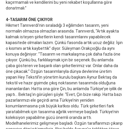
kaçırmamalı ve kendilerini bu yeni rekabet koşullarına göre
donatmalı.”
4-TASARIM ÖNE ÇIKIYOR
Hikmet Tanrıverdi’nin sıraladığı 3 eğilimden tasarım, yeni
normalin olmazsa olmazları arasında. Tanrıverdi, “Artık ayakta
kalmak isteyen şirketlerin kendi tasarımlarını yapabilecek
kapasitede olmaları lazım. Çünkü fasonda artık ucuz değiliz. İşin
o kısmını artık kaybettik” diyor. Süleyman Orakçıoğlu da aynı
konuya değiniyor: “Tasarım ve markalaşma çok daha fazla öne
çıkıyor. Çünkü bu, farklılaşmak için bir seçenek. Bu anlamda
çaba gösteren ve başarılı olan şirketlerimiz var. Onlar daha da
öne çıkacak.” Özgün tasarımlarıyla dünya devlerine üretim
yapan Hey Tekstil’in yönetim kurulu başkanı Aynur Bektaş da
tekstil ve hazır giyimde çıkış noktasının tasarımda olduğuna
inananlardan. Hatta ona göre Çin, bu anlamda Türkiye’ye iyilik de
yaptı… Bektaş’ın görüşleri şöyle: “Evet, Çin bize rakip. Hatta bazı
pazarlarımızı ele geçirdi ama Türkiye’nin yeniden
konumlanmasına çok büyük katkısı oldu. Türk şirketleri fark
yaratabilmek için tasarıma ağırlık vermeye başladı. Türkiye’nin
koleksiyon yapabilme gücü önemli oranda arttı.
Modelhanelerimiz gelişmeye başladı. Özgün taraflarımızı çıkarıp