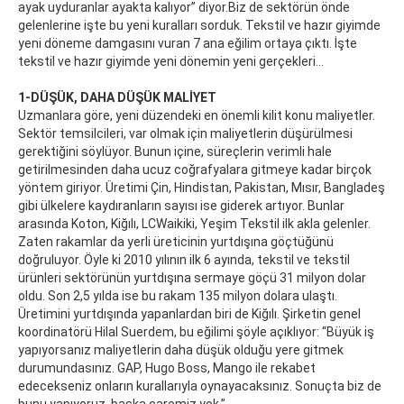
ayak uyduranlar ayakta kalıyor” diyor.Biz de sektörün önde
gelenlerine işte bu yeni kuralları sorduk. Tekstil ve hazır giyimde
yeni döneme damgasını vuran 7 ana eğilim ortaya çıktı. İşte
tekstil ve hazır giyimde yeni dönemin yeni gerçekleri…
1-DÜŞÜK, DAHA DÜŞÜK MALİYET
Uzmanlara göre, yeni düzendeki en önemli kilit konu maliyetler.
Sektör temsilcileri, var olmak için maliyetlerin düşürülmesi
gerektiğini söylüyor. Bunun içine, süreçlerin verimli hale
getirilmesinden daha ucuz coğrafyalara gitmeye kadar birçok
yöntem giriyor. Üretimi Çin, Hindistan, Pakistan, Mısır, Bangladeş
gibi ülkelere kaydıranların sayısı ise giderek artıyor. Bunlar
arasında Koton, Kiğılı, LCWaikiki, Yeşim Tekstil ilk akla gelenler.
Zaten rakamlar da yerli üreticinin yurtdışına göçtüğünü
doğruluyor. Öyle ki 2010 yılının ilk 6 ayında, tekstil ve tekstil
ürünleri sektörünün yurtdışına sermaye göçü 31 milyon dolar
oldu. Son 2,5 yılda ise bu rakam 135 milyon dolara ulaştı.
Üretimini yurtdışında yapanlardan biri de Kiğılı. Şirketin genel
koordinatörü Hilal Suerdem, bu eğilimi şöyle açıklıyor: “Büyük iş
yapıyorsanız maliyetlerin daha düşük olduğu yere gitmek
durumundasınız. GAP, Hugo Boss, Mango ile rekabet
edecekseniz onların kurallarıyla oynayacaksınız. Sonuçta biz de