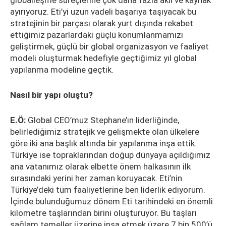
globalleşme süreçlerine çok daha fazla akıl ve kaynak
ayırıyoruz. Eti’yi uzun vadeli başarıya taşıyacak bu
stratejinin bir parçası olarak yurt dışında rekabet
ettiğimiz pazarlardaki güçlü konumlanmamızı
geliştirmek, güçlü bir global organizasyon ve faaliyet
modeli oluşturmak hedefiyle geçtiğimiz yıl global
yapılanma modeline geçtik.
Nasıl bir yapı oluştu?
E.Ö:
Global CEO’muz Stephane’ın liderliğinde,
belirlediğimiz stratejik ve gelişmekte olan ülkelere
göre iki ana başlık altında bir yapılanma inşa ettik.
Türkiye ise topraklarından doğup dünyaya açıldığımız
ana vatanımız olarak elbette önem halkasının ilk
sırasındaki yerini her zaman koruyacak. Eti’nin
Türkiye’deki tüm faaliyetlerine ben liderlik ediyorum.
İçinde bulunduğumuz dönem Eti tarihindeki en önemli
kilometre taşlarından birini oluşturuyor. Bu taşları
sağlam temeller üzerine inşa etmek üzere 7 bin 500’ü