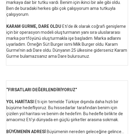
markaya dair bir tutku vardı. Benim için ikinci bir aile gibi oldu.
Ben de buradaki herkes gibi çok çalışıyorum ama tutkuyla
çalışıyorum.
KARAM GURME, DARE OLDU
Eti’de ilk olarak coğrafi genişleme
için bir operasyon modeli oluşturmanın yanı sıra uluslararası
marka portföyünü oluşturmakla işe başladım. Marka adlarını
uyarladım. Örneğin Süt Burger ismi Milk Burger oldu. Karam
Gurme’nin adı Dare oldu. Dünyanın 25 ülkesine giderseniz Karam
Gurme bulamazsanız ama Dare bulursunuz.
“FIRSATLARI DEĞERLENDİRİYORUZ”
YOL HARİTASI
Eti için temelde Türkiye dışında daha hızlı bir
büyüme hedefliyoruz. Bu hissedarlar tarafından benim için
çizilen yol haritası ve benim de hedefim. Bu hedefle birlikte de
amacımız Eti’yi dünyada en güçlü şirketler arasına sokmak.
BÜYÜMENİN ADRESİ
Büyümenin nereden geleceğine gelince…