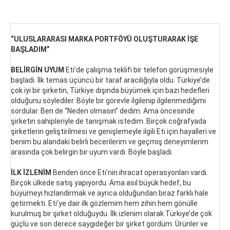
“ULUSLARARASI MARKA PORTFÖYÜ OLUŞTURARAK İŞE
BAŞLADIM”
BELİRGİN UYUM
Eti’de çalışma teklifi bir telefon görüşmesiyle
başladı. İlk temas üçüncü bir taraf aracılığıyla oldu. Türkiye’de
çok iyi bir şirketin, Türkiye dışında büyümek için bazı hedefleri
olduğunu söylediler. Böyle bir görevle ilgilenip ilgilenmediğimi
sordular. Ben de “Neden olmasın” dedim. Ama öncesinde
şirketin sahipleriyle de tanışmak istedim. Birçok coğrafyada
şirketlerin geliştirilmesi ve genişlemeyle ilgili Eti için hayalleri ve
benim bu alandaki belirli becerilerim ve geçmiş deneyimlerim
arasında çok belirgin bir uyum vardı. Böyle başladı.
İLK İZLENİM
Benden önce Eti’nin ihracat operasyonları vardı.
Birçok ülkede satış yapıyordu. Ama asıl büyük hedef, bu
büyümeyi hızlandırmak ve ayrıca olduğundan biraz farklı hale
getirmekti. Eti’ye dair ilk gözlemim hem zihin hem gönülle
kurulmuş bir şirket olduğuydu. İlk izlenim olarak Türkiye’de çok
güçlü ve son derece saygıdeğer bir şirket gördüm. Ürünler ve