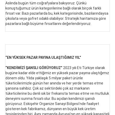
Aslında bugün tüm coğrafyalara bakıyoruz. Çünkü
konuştuğumuz ürün kategorilerine bağlı olarak birçok farklı
fırsat var. Bazı pazarlarda bu, kek kategorisinde, bazılarındaysa
çikolata veya gofret odaklı olabiliyor. Stratejik haritamıza göre
pazarlara bağlı büyüme fırsatlarını değerlendiriyoruz.
“EN YÜKSEK PAZAR PAYINA ULAŞTIĞIMIZ YIL”
“KENDİMİZİ ŞANSLI GÖRÜYORUZ”
2023 yılı Eti Türkiye olarak
bugüne kadar elde ettiğimiz en yüksek pazar payına ulaştığımız
dönem oldu. Yılda yaklaşık 5 milyar paket ürünle
tüketicilerimizle günün her anında ve her yerde temas etme
şansına sahibiz. Çok az sektördeki çok az markanın
tüketicilerine bu denli sık bir frekansta temas etme ve mutluluk
deneyimi sunma fırsatı olur. Bu açıdan kendimizi şanslı
görüyoruz. Eskişehir Organize Sanayi Bölgesi’nde faaliyet
gösteren kek fabrikamız, dünyanın en büyük kek üretim
tesislerinden biri. Aynı zamanda Avrupa’nın en yüksek kapasiteli