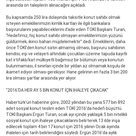
arasında ön taleplerin alınacağını açıkladı.
Bu kapsamda 250 lira dolayında taksitle konut sahibi olmak
isteyen emeklilerimizin kimlik kartları ile ilgili bankalara
başvurularını yapabileceklerini ifade eden TOKİ Başkanı Turan,
“Hedefimiz, hiç konut sahibi olmayan emeklilerimizin yüzünü
güldürmek, ikinci baharı müjdelemektir” dedi. Emeklilerin, daha
önce TOKİ’den konut satın almamış olması, başvuru sahibinin
kendisi, eşi ve velayeti altındaki çocukları üzerine tapuda kayıtlı
kat irtifaklı/kat mülkiyetli bağımsız bir bölümün veya konutun
bulunmaması, il sınırları içinde bir yıldan az olmamak koşulu ile
ikamet ediyor olması gerekiyor. Hane gelirinin en fazla 3 bin 200
lira olması şartlar arasında yer alıyor.
"2016'DA HER AY 5 BİN KONUT İÇİN İHALEYE ÇIKACAK"
Habertürk'ün haberine göre, 2002 yılından bu yana 577 bin 892
adet sosyal konut teslim eden TOKİ 2016’da hedefi büyüttü.
TOKİ Başkanı Ergün Turan, ocak ayı içinde yaklaşık 5 bin nitelikli
sosyal konut için ihaleye çıkacaklarını belirterek 13 ilde inşa
edilecek toplam 4 bin 17 konut için 2016 yılının Ocak ayında
ihaleleri için tarih belirlendiğini söyledi. Ergün 2016’da aylık