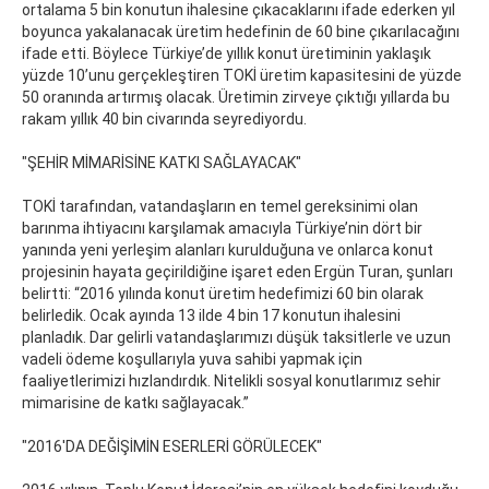
ortalama 5 bin konutun ihalesine çıkacaklarını ifade ederken yıl
boyunca yakalanacak üretim hedefinin de 60 bine çıkarılacağını
ifade etti. Böylece Türkiye’de yıllık konut üretiminin yaklaşık
yüzde 10’unu gerçekleştiren TOKİ üretim kapasitesini de yüzde
50 oranında artırmış olacak. Üretimin zirveye çıktığı yıllarda bu
rakam yıllık 40 bin civarında seyrediyordu.
"ŞEHİR MİMARİSİNE KATKI SAĞLAYACAK"
TOKİ tarafından, vatandaşların en temel gereksinimi olan
barınma ihtiyacını karşılamak amacıyla Türkiye’nin dört bir
yanında yeni yerleşim alanları kurulduğuna ve onlarca konut
projesinin hayata geçirildiğine işaret eden Ergün Turan, şunları
belirtti: “2016 yılında konut üretim hedefimizi 60 bin olarak
belirledik. Ocak ayında 13 ilde 4 bin 17 konutun ihalesini
planladık. Dar gelirli vatandaşlarımızı düşük taksitlerle ve uzun
vadeli ödeme koşullarıyla yuva sahibi yapmak için
faaliyetlerimizi hızlandırdık. Nitelikli sosyal konutlarımız sehir
mimarisine de katkı sağlayacak.”
"2016'DA DEĞİŞİMİN ESERLERİ GÖRÜLECEK"