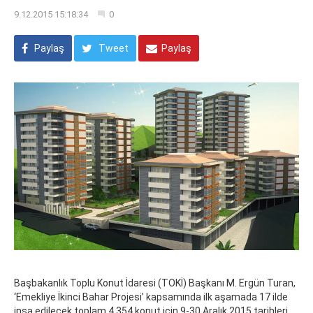
9.12.2015 15:18:34
0
Paylaş
Tweet
Paylaş
Başbakanlık Toplu Konut İdaresi (TOKİ) Başkanı M. Ergün Turan,
‘Emekliye İkinci Bahar Projesi’ kapsamında ilk aşamada 17 ilde
inşa edilecek toplam 4.354 konut için 9-30 Aralık 2015 tarihleri