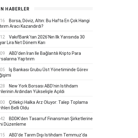
ON HABERLER
:16
Borsa, Döviz, Altın: Bu Hafta En Çok Hangi
tırım Aracı Kazandırdı?
:12
VakıfBank'tan 2026'nın Ilk Yarısında 30
lyar Lira Net Dönem Karı
:09
ABD'den İran Ile Bağlantılı Kripto Para
rsalarına Yaptırım
:05
İş Bankası Grubu Üst Yönetiminde Görev
ğişimi
:28
New York Borsası ABD'nin Istihdam
ilerinin Ardından Yükselişle Açıldı
:00
Çitlekçi Halka Arz Oluyor: Talep Toplama
ihleri Belli Oldu
:42
BDDK'den Tasarruf Finansman Şirketlerine
ni Düzenleme
:15
ABD'de Tarım Dışı Istihdam Temmuz'da