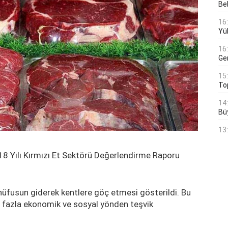
Bek
16
Yü
16
Ge
15
To
14
Bü
13
18 Yılı Kırmızı Et Sektörü Değerlendirme Raporu
nüfusun giderek kentlere göç etmesi gösterildi. Bu
a fazla ekonomik ve sosyal yönden teşvik