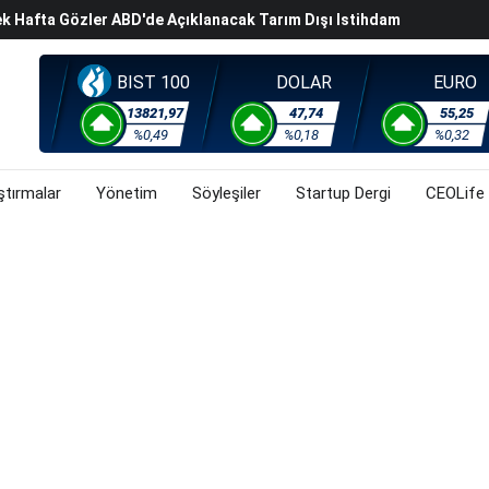
evel Üst Yönetim Yapılanmasına Geçti
ahnesine Dönüşüyor
BIST 100
DOLAR
EURO
13821,97
47,74
55,25
%0,49
%0,18
%0,32
ştırmalar
Yönetim
Söyleşiler
Startup Dergi
CEOLife