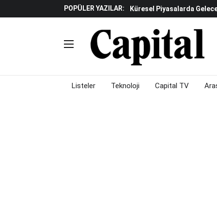
Verisine Çevrildi
POPÜLER YAZILAR:
Altınay Savunma Grubu C-L
Çalışma Alanları Konser S
Listeler
Teknoloji
Capital TV
Ara