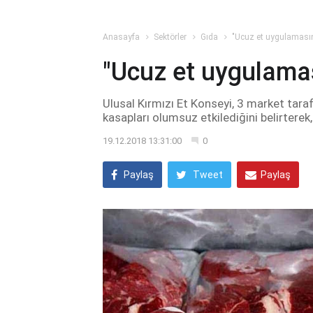
Anasayfa
Sektörler
Gıda
"Ucuz et uygulamasına
"Ucuz et uygulamas
Ulusal Kırmızı Et Konseyi, 3 market tara
kasapları olumsuz etkilediğini belirterek
19.12.2018 13:31:00
0
Paylaş
Tweet
Paylaş