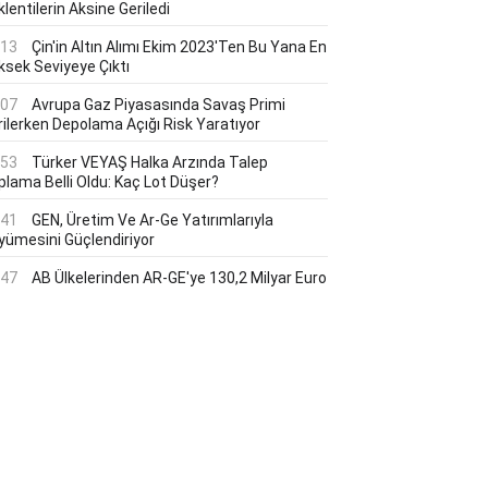
lentilerin Aksine Geriledi
:13
Çin'in Altın Alımı Ekim 2023'ten Bu Yana En
ksek Seviyeye Çıktı
:07
Avrupa Gaz Piyasasında Savaş Primi
rilerken Depolama Açığı Risk Yaratıyor
:53
Türker VEYAŞ Halka Arzında Talep
plama Belli Oldu: Kaç Lot Düşer?
:41
GEN, Üretim Ve Ar-Ge Yatırımlarıyla
yümesini Güçlendiriyor
:47
AB Ülkelerinden AR-GE'ye 130,2 Milyar Euro