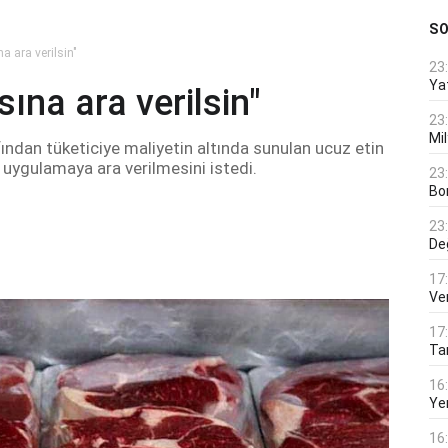
S
 ara verilsin"
23
Ya
ına ara verilsin"
23
Mi
fından tüketiciye maliyetin altında sunulan ucuz etin
, uygulamaya ara verilmesini istedi.
23
Bo
23
De
17
Ver
17
Tar
16
Ye
16