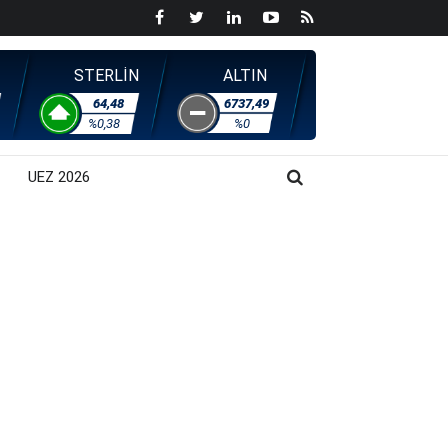
STERLİN
ALTIN
64,48
6737,49
%0,38
%0
UEZ 2026