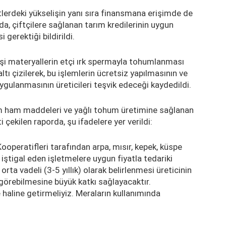
tlerdeki yükselişin yanı sıra finansmana erişimde de
da, çiftçilere sağlanan tarım kredilerinin uygun
 gerektiği bildirildi.
dişi materyallerin etçi ırk spermayla tohumlanması
tı çizilerek, bu işlemlerin ücretsiz yapılmasının ve
ygulanmasının üreticileri teşvik edeceği kaydedildi.
 yem ham maddeleri ve yağlı tohum üretimine sağlanan
i çekilen raporda, şu ifadelere yer verildi:
ooperatifleri tarafından arpa, mısır, kepek, küspe
iştigal eden işletmelere uygun fiyatla tedariki
rta vadeli (3-5 yıllık) olarak belirlenmesi üreticinin
görebilmesine büyük katkı sağlayacaktır.
e haline getirmeliyiz. Meraların kullanımında