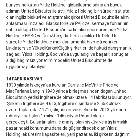
bünyesine katan Yıldız Holding, globalleşme adına en büyük
adımını United Biscuits ile attı. Yıldız Holding, bir süredir satışta
olan İngiliz bisküvi ve atıştırmalık şirketi United Biscuits ile alım
anlaşması imzaladı. Blackstone ve PAI özel sermaye fonlarının
sahip olduğu United Biscuits’in satın alınması sürecinde Yıldız
Holding’e HSBC ve Ünlü&Co şirketleri aracılık etti. Deloitte,
süreçte Yıldız Holding’e mali danışmanlık hizmeti verirken,
Linklaters ve YükselKarkınKüçük şirketleri de hukuki danışmanlık
sağladı. Yıldız Holding, Godiva’da uyguladığı ve başarılı sonuçlar
aldığı bağımsız yönetim modelini United Biscuits’te de
uygulamayı planlıyor.
14 FABRİKASI VAR
1830 yılında İskoçya’da kurulan Carr’s ile McVittie Price ve
MacFarlane Lang’in 1948 yılında birleşmesinden doğan United
Biscuits’in yedisi İngiltere’de olmak üzere 14 fabrikası bulunuyor.
Şirketin İngiltere’de 4.613, İngiltere dışında ise 2.558 olmak
üzere toplamda 7.171 çalışanı mevcut. Şirketin 2013 yılı sonu
itibariyle satışları 1 milyar 146 milyon Pound olarak
gerçekleşti. Bu satın alım ile ana işi olan bisküvi ve atıştırmalık
pazarındaki konumunu daha da güçlendirecek olan Yıldız
Holding, ek üretim kapasiteleri, yeni pazarlar, iki şirketin dağıtım