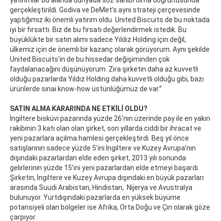
yatırımlar bu alanda dünyada söz sahibi olma doğrultusunda
gerçekleştirildi. Godiva ve DeMet’s aynı strateji çerçevesinde
yaptığımız iki önemli yatırım oldu. United Biscuits de bu noktada
iyi bir fırsattı. Biz de bu fırsatı değerlendirmek istedik. Bu
büyüklükte bir satın alımı sadece Yıldız Holding için değil,
ülkemiz için de önemli bir kazanç olarak görüyorum. Aynı şekilde
United Biscuits’in de bu hissedar değişiminden çok
faydalanacağını düşünüyorum. Zira şirketin daha az kuvvetli
olduğu pazarlarda Yıldız Holding daha kuvvetli olduğu gibi, bazı
ürünlerde sınai know-how üstünlüğümüz de var.”
SATIN ALMA KARARINDA NE ETKİLİ OLDU?
İngiltere bisküvi pazarında yüzde 26’nın üzerinde pay ile en yakın
rakibinin 3 katı olan olan şirket, son yıllarda ciddi bir ihracat ve
yeni pazarlara açılma hamlesi gerçekleştirdi. Beş yıl önce
satışlarının sadece yüzde 5’ini İngiltere ve Kuzey Avrupa’nın
dışındaki pazarlardan elde eden şirket, 2013 yılı sonunda
gelirlerinin yüzde 15’ini yeni pazarlardan elde etmeyi başardı.
Şirketin, İngiltere ve Kuzey Avrupa dışındaki en büyük pazarları
arasında Suudi Arabistan, Hindistan, Nijerya ve Avustralya
bulunuyor. Yurtdışındaki pazarlarda en yüksek büyüme
potansiyeli olan bölgeler ise Afrika, Orta Doğu ve Çin olarak göze
çarpıyor.