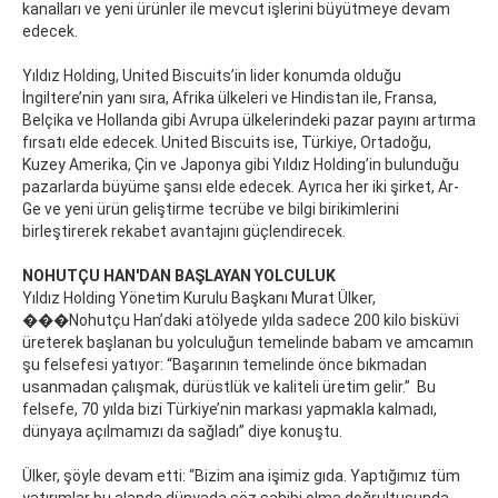
kanalları ve yeni ürünler ile mevcut işlerini büyütmeye devam
edecek.
Yıldız Holding, United Biscuits’in lider konumda olduğu
İngiltere’nin yanı sıra, Afrika ülkeleri ve Hindistan ile, Fransa,
Belçika ve Hollanda gibi Avrupa ülkelerindeki pazar payını artırma
fırsatı elde edecek. United Biscuits ise, Türkiye, Ortadoğu,
Kuzey Amerika, Çin ve Japonya gibi Yıldız Holding’in bulunduğu
pazarlarda büyüme şansı elde edecek. Ayrıca her iki şirket, Ar-
Ge ve yeni ürün geliştirme tecrübe ve bilgi birikimlerini
birleştirerek rekabet avantajını güçlendirecek.
NOHUTÇU HAN'DAN BAŞLAYAN YOLCULUK
Yıldız Holding Yönetim Kurulu Başkanı Murat Ülker,
���Nohutçu Han’daki atölyede yılda sadece 200 kilo bisküvi
üreterek başlanan bu yolculuğun temelinde babam ve amcamın
şu felsefesi yatıyor: “Başarının temelinde önce bıkmadan
usanmadan çalışmak, dürüstlük ve kaliteli üretim gelir.” Bu
felsefe, 70 yılda bizi Türkiye’nin markası yapmakla kalmadı,
dünyaya açılmamızı da sağladı” diye konuştu.
Ülker, şöyle devam etti: “Bizim ana işimiz gıda. Yaptığımız tüm