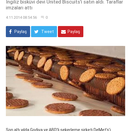
İngiliz bisküvi devi United Biscuits'i satın aldı. Taraflar
imzaları attı
4.11.2014 08:54:56
0
Paylaş
Tweet
Paylaş
Son altı yılda Godiva ve ABD’li şekerleme şirketi DeMet’s’i