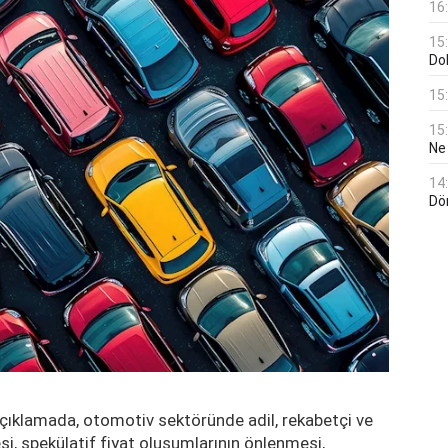
16
15
Do
15
15
Ne
14
Dö
 açıklamada, otomotiv sektöründe adil, rekabetçi ve
mesi, spekülatif fiyat oluşumlarının önlenmesi,