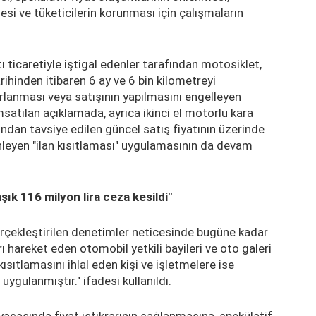
si ve tüketicilerin korunması için çalışmaların
ı ticaretiyle iştigal edenler tarafından motosiklet,
arihinden itibaren 6 ay ve 6 bin kilometreyi
lanması veya satışının yapılmasını engelleyen
atılan açıklamada, ayrıca ikinci el motorlu kara
fından tavsiye edilen güncel satış fiyatının üzerinde
önleyen "ilan kısıtlaması" uygulamasının da devam
aşık 116 milyon lira ceza kesildi"
rçekleştirilen denetimler neticesinde bugüne kadar
 hareket eden otomobil yetkili bayileri ve oto galeri
kısıtlamasını ihlal eden kişi ve işletmelere ise
uygulanmıştır." ifadesi kullanıldı.
sasında fiyat istikrarının sağlanmasına, spekülatif