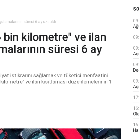
S
09
gulamalarının süresi 6 ay uzatıldı
Ağ
bin kilometre" ve ilan
09
malarının süresi 6 ay
09
Açı
09
De
iyat istikrarını sağlamak ve tüketici menfaatini
ilometre" ve ilan kısıtlaması düzenlemelerinin 1
09
Aç
17
16
Ol
16
Haz