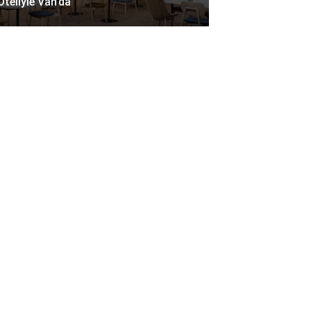
Oteliyle Van’da