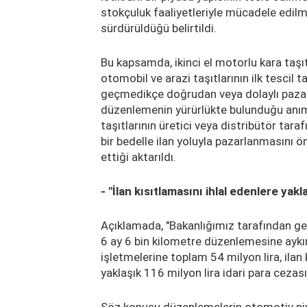
stokçuluk faaliyetleriyle mücadele edilme
sürdürüldüğü belirtildi.
Bu kapsamda, ikinci el motorlu kara taşıt
otomobil ve arazi taşıtlarının ilk tescil t
geçmedikçe doğrudan veya dolaylı pazar
düzenlemenin yürürlükte bulunduğu anıms
taşıtlarının üretici veya distribütör tara
bir bedelle ilan yoluyla pazarlanmasını 
ettiği aktarıldı.
- "İlan kısıtlamasını ihlal edenlere yakl
Açıklamada, "Bakanlığımız tarafından ge
6 ay 6 bin kilometre düzenlemesine aykırı
işletmelerine toplam 54 milyon lira, ilan 
yaklaşık 116 milyon lira idari para cezası 
Söz konusu düzenlemelerin otomotiv piya