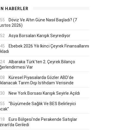
ON HABERLER
:55
Döviz Ve Altın Güne Nasıl Başladı? (7
ustos 2026)
:52
Asya Borsaları Karışık Seyrediyor
:45
Ebebek 2026 Yılı Ikinci Çeyrek Finansallarını
kladı
:24
Albaraka Türk'ten 2. Çeyrek Bilanço
ğerlendirmesi Var
:08
Küresel Piyasalarda Gözler ABD'de
ıklanacak Tarım Dışı Istihdam Verisinde
:30
New York Borsası Karışık Seyirle Açıldı
:55
"Büyümede Sağlık Ve BES Belirleyici
acak”
:18
Euro Bölgesi'nde Perakende Satışlar
iran'da Geriledi