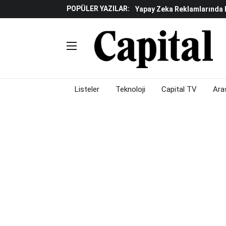
POPÜLER YAZILAR:
Yapay Zeka Reklamlarında 
Beyaz Eşya Sektöründe Da
Döviz Ve Altın Güne Nasıl 
Küresel Piyasalarda Teknoloj
Piyasalarda Gün Ortası: B
Listeler
Teknoloji
Capital TV
Ara