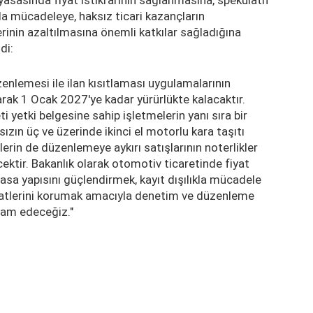
la mücadeleye, haksız ticari kazançların
inin azaltılmasına önemli katkılar sağladığına
di:
zenlemesi ile ilan kısıtlaması uygulamalarının
arak 1 Ocak 2027'ye kadar yürürlükte kalacaktır.
eti yetki belgesine sahip işletmelerin yanı sıra bir
sızın üç ve üzerinde ikinci el motorlu kara taşıtı
lerin de düzenlemeye aykırı satışlarının noterlikler
ktir. Bakanlık olarak otomotiv ticaretinde fiyat
iyasa yapısını güçlendirmek, kayıt dışılıkla mücadele
aatlerini korumak amacıyla denetim ve düzenleme
evam edeceğiz."