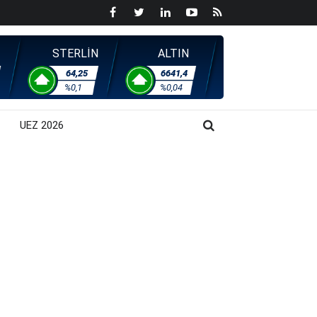
STERLİN
ALTIN
64,25
6641,4
%0,1
%0,04
UEZ 2026