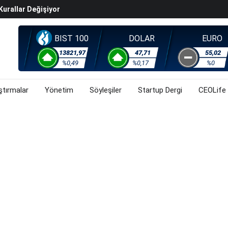
Kurallar Değişiyor
ralma Sürüyor
Başladı? (31 Temmuz 2026)
BIST 100
DOLAR
EURO
i Rallisi Risk Iştahını Artırdı
13821,97
47,71
55,02
orsa, Döviz Ve Altında Son Durum Ne? (31 Temmuz 2026)
%0,49
%0,17
%0
ştırmalar
Yönetim
Söyleşiler
Startup Dergi
CEOLife