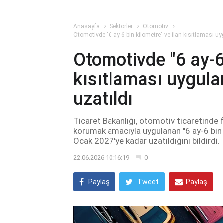
Anasayfa
Sektörler
Otomotiv
Otomotivde "6 ay-6 bin kilometre" ve ilan kısıtlaması uy
Otomotivde "6 ay-6 
kısıtlaması uygula
uzatıldı
Ticaret Bakanlığı, otomotiv ticaretinde f
korumak amacıyla uygulanan "6 ay-6 bin k
Ocak 2027'ye kadar uzatıldığını bildirdi.
22.06.2026 10:16:19
0
Paylaş
Tweet
Paylaş